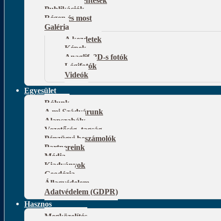
Publikációk
Régen és most
Galéria
A kezdetek
Képek
Anaglif, 3D-s fotók
Légifotók
Videók
Egyesület
Rólunk
A mi Szádvárunk
Alapszabály
Vezetőség, tagság
Pénzügyi beszámolók
Partnereink
Média
Kiadványok
Geodézia
Állagvédelem
Adatvédelem (GDPR)
Hasznos
Megközelítés