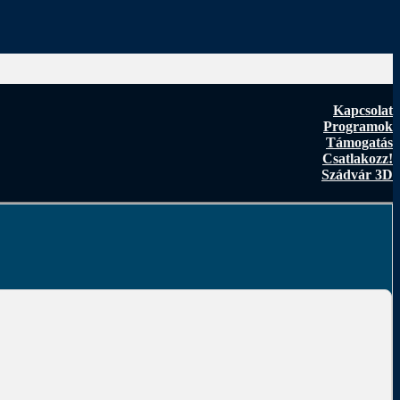
Kapcsolat
Programok
Támogatás
Csatlakozz!
Szádvár 3D