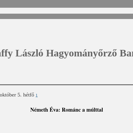
ffy László Hagyományőrző B
október 5. hétfő
1
Németh Éva: Románc a múlttal