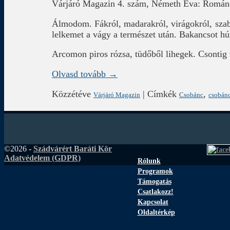
Várjáró Magazin 4. szám, Németh Éva: Románc
Álmodom. Fákról, madarakról, virágokról, szaba
lelkemet a vágy a természet után. Bakancsot hú
Arcomon piros rózsa, tüdőből lihegek. Csonti
Olvasd tovább →
Közzétéve
|
Címkék
,
Várjáró Magazin
Csobánc
csobánc
©2026 -
Szádvárért Baráti Kör
Adatvédelem (GDPR)
Rólunk
Programok
Támogatás
Csatlakozz!
Kapcsolat
Oldaltérkép