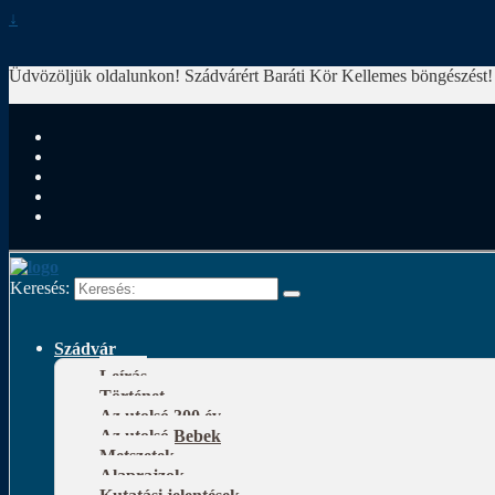
↓
Üdvözöljük oldalunkon! Szádvárért Baráti Kör
Kellemes böngészést!
Keresés:
Szádvár
Leírás
Történet
Az utolsó 300 év
Az utolsó Bebek
Metszetek
Alaprajzok
Kutatási jelentések