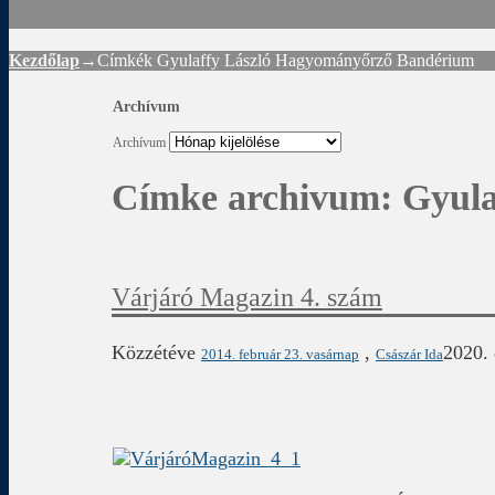
Kezdőlap
→Címkék
Gyulaffy László Hagyományőrző Bandérium
Archívum
Archívum
Címke archivum:
Gyula
Várjáró Magazin 4. szám
Közzétéve
,
2020. 
2014. február 23. vasárnap
Császár Ida