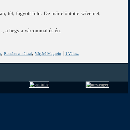
, tél, fagyott föld. De már elöntötte szívemet,
…, a hegy a várrommal és én.
,
,
|
a
Románc a múlttal
Várjáró Magazin
1
Válasz