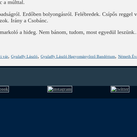
 a múlttal.
dságról. Erdőben bolyongásról. Felébredek. Csípős reggel van
zok. Irány a Csobánc.
g markoló a hideg. Nem bánom, tudom, most egyedül leszünk
,
,
,
i vár
Gyulaffy László
Gyulaffy László Hagyományőrző Bandérium
Németh Év