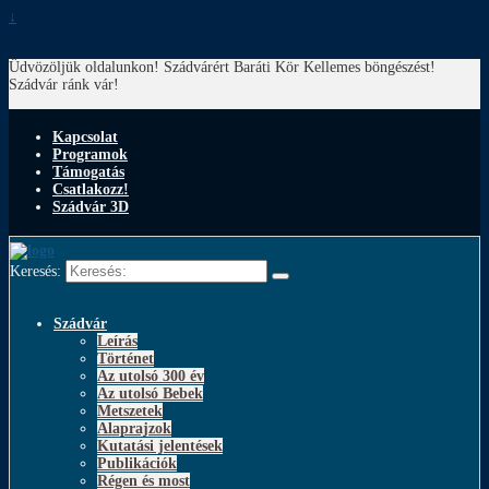
↓
Üdvözöljük oldalunkon! Szádvárért Baráti Kör
Kellemes böngészést!
Szádvár ránk vár!
Kapcsolat
Programok
Támogatás
Csatlakozz!
Szádvár 3D
Keresés:
Szádvár
Leírás
Történet
Az utolsó 300 év
Az utolsó Bebek
Metszetek
Alaprajzok
Kutatási jelentések
Publikációk
Régen és most