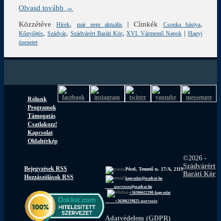
Olvasd tovább →
Közzétéve
,
|
Címkék
,
Hírek
már nem aktuális
Csonka bástya
,
,
,
|
Kőgyűjtés
Szádvár
Szádvárért Baráti Kör
XVI. Vármentő Napok
Hagyj
üzenetet
Rólunk
Programok
Támogatás
Csatlakozz!
Kapcsolat
Oldaltérkép
©2026 -
Szádvárért
Bejegyzések RSS
Pécel, Temető u. 17/A, 2119
Baráti Kör
Hozzászólások RSS
kapcsolat@szadvar.hu
szervezes@szadvar.hu
+36306622290-kapcsolat
+36306219825-szervezés
Adatvédelem (GDPR)