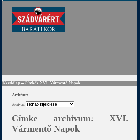
ádvár
d
!
Kezdőlap
→Címkék
XVI. Vármentő Napok
Archívum
Archívum
Címke archivum:
XVI.
Vármentő Napok