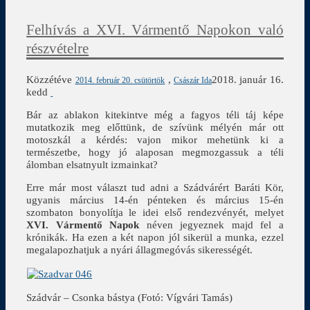
Felhívás a XVI. Vármentő Napokon való
részvételre
Közzétéve
,
2018. január 16.
2014. február 20. csütörtök
Császár Ida
kedd
Bár az ablakon kitekintve még a fagyos téli táj képe
mutatkozik meg előttünk, de szívünk mélyén már ott
motoszkál a kérdés: vajon mikor mehetünk ki a
természetbe, hogy jó alaposan megmozgassuk a téli
álomban elsatnyult izmainkat?
Erre már most választ tud adni a Szádvárért Baráti Kör,
ugyanis március 14-én pénteken és március 15-én
szombaton bonyolítja le idei első rendezvényét, melyet
XVI. Vármentő Napok
néven jegyeznek majd fel a
krónikák. Ha ezen a két napon jól sikerül a munka, ezzel
megalapozhatjuk a nyári állagmegóvás sikerességét.
Szádvár – Csonka bástya (Fotó: Vígvári Tamás)