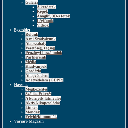
Galéria
A kezdetek
Képek
Anaglif, 3D-s fotók
Légifotók
Videók
Egyesület
Rólunk
A mi Szádvárunk
Alapszabály
Vezetőség, tagság
Pénzügyi beszámolók
Partnereink
Média
Kiadványok
Geodézia
Állagvédelem
Adatvédelem (GDPR)
Hasznos
Megközelítés
Szállás-Étkezés
A környék látnivalói
Aktív kikapcsolódás
Linkek
Mondák
Felvidéki mondák
Várjáró Magazin