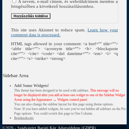
A nevem, e-mail címem, és weboldalcímem mentése a
böngészőben a következő hozzászólásomhoz.
This site uses Akismet to reduce spam.
Learn how your
comment data is processed.
HTML tags allowed in your comment: <a href="" title="">
<abbr title=""> <acronym title=""> <b> <blockquote
cite=""> <cite> <code> <del datetime=""> <em> <i> <q
cite=""> <s> <strike> <strong>
Sidebar Area
Add Some Widgets!
This theme has been designed to be used with sidebars.
This message will no
longer be displayed after you add at least one widget to one of the Sidebar Widget
Areas using the Appearance → Widgets control panel.
You can also change the sidebar layout for this page using theme options.
Note: If you have added widgets, be sure you've not hidden all sidebars on the Per
Page options. You could switch this page to One Column.
Bejelentkezés
©2026 -
Szádvárért Baráti Kör
Adatvédelem (GDPR)