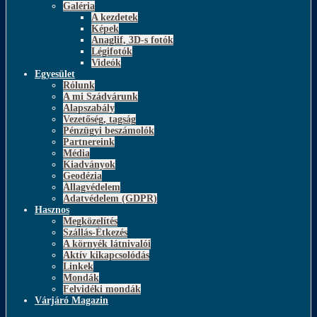
Galéria
A kezdetek
Képek
Anaglif, 3D-s fotók
Légifotók
Videók
Egyesület
Rólunk
A mi Szádvárunk
Alapszabály
Vezetőség, tagság
Pénzügyi beszámolók
Partnereink
Média
Kiadványok
Geodézia
Állagvédelem
Adatvédelem (GDPR)
Hasznos
Megközelítés
Szállás-Étkezés
A környék látnivalói
Aktív kikapcsolódás
Linkek
Mondák
Felvidéki mondák
Várjáró Magazin