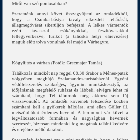
Miről van szó pontosabban?
Szeretnénk annyi követ összegyűjteni az omladékból,
hogy a Csonka-bástya tavaly elkezdett feltárását,
állagmegóvását sikerüljön befejezni. A lelkes vármentők
ezért tavasszal csákányokkal, feszítővasakkal
felfegyverkezve, furikot (a talicska helyi elnevezése)
maguk előtt tolva vonulnak fel majd a Várhegyre.
Kőgyűjtés a várban (Fotók: Grecmajer Tamás)
Találkozás mindkét nap reggel 08.30 órakor a Ménes-patak
völgyében megbújó Szalamandra-turistaháznál. Egyéni
védőfelszerelés szükséges, úgymint munkáskesztyű, az
időjárásnak megfelelő ruházat és lábbeli, elvégre lehet rá
számítani, hogy Tél tábornok még akkorra sem fúj
visszavonulót. Az omladék köveinek felszedése közben
számítani kell a gyökerek hálójára, ami ellen Göller ill.
metszőollókat érdemes bevetni. A lerombolt vár kövei a
legváltozatosabb formában és nagyságban hevernek
szerteszét, biztosan mindenki fog magának találni kedvére
és erejéhez méltó darabot.
Szeretnénk folytatni azt a régi tradíciót is, hogy a lelkes