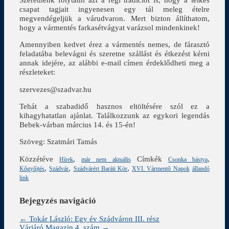
csapat tagjait ingyenesen egy tál meleg ételre
megvendégeljük a várudvaron. Mert bizton állíthatom,
hogy a vármentés farkasétvágyat varázsol mindenkinek!
Amennyiben kedvet érez a vármentés nemes, de fárasztó
feladatába belevágni és szeretne szállást és étkezést kérni
annak idejére, az alábbi e-mail címen érdeklődheti meg a
részleteket:
szervezes@szadvar.hu
Tehát a szabadidő hasznos eltöltésére szól ez a
kihagyhatatlan ajánlat. Találkozzunk az egykori legendás
Bebek-várban március 14. és 15-én!
Szöveg: Szatmári Tamás
Közzétéve
,
Címkék
,
Hírek
már nem aktuális
Csonka bástya
,
,
,
Kőgyűjtés
Szádvár
Szádvárért Baráti Kör
XVI. Vármentő Napok
állandó
link
Bejegyzés navigáció
←
Tokár László: Egy év Szádváron III. rész
Várjáró Magazin 4. szám
→