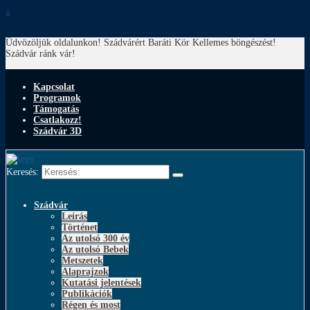
↓
Üdvözöljük oldalunkon! Szádvárért Baráti Kör
Kellemes böngészést!
Szádvár ránk vár!
Kapcsolat
Programok
Támogatás
Csatlakozz!
Szádvár 3D
Keresés:
Szádvár
Leírás
Történet
Az utolsó 300 év
Az utolsó Bebek
Metszetek
Alaprajzok
Kutatási jelentések
Publikációk
Régen és most