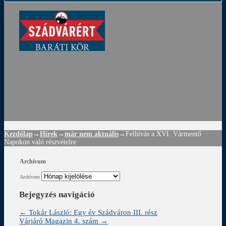
ádvár
d
!
Kezdőlap
→
Hírek
→
már nem aktuális
→
Felhívás a XVI. Vármentő
Napokon való részvételre
Archívum
Archívum
Bejegyzés navigáció
←
Tokár László: Egy év Szádváron III. rész
Várjáró Magazin 4. szám
→