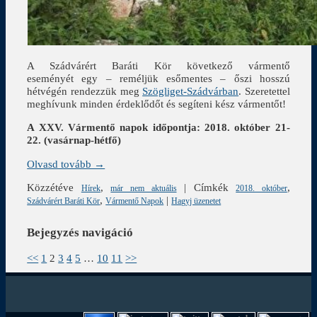
A Szádvárért Baráti Kör következő vármentő
eseményét egy – reméljük esőmentes – őszi hosszú
hétvégén rendezzük meg
Szögliget-Szádvárban
. Szeretettel
meghívunk minden érdeklődőt és segíteni kész vármentőt!
A XXV. Vármentő napok időpontja: 2018. október 21-
22. (vasárnap-hétfő)
Olvasd tovább →
Közzétéve
,
|
Címkék
,
Hírek
már nem aktuális
2018. október
,
|
Szádvárért Baráti Kör
Vármentő Napok
Hagyj üzenetet
Bejegyzés navigáció
<<
1
2
3
4
5
…
10
11
>>