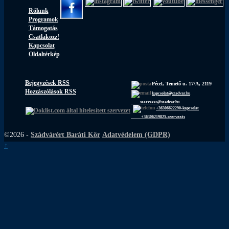
Rólunk
Programok
Támogatás
Csatlakozz!
Kapcsolat
Oldaltérkép
Bejegyzések RSS
Pécel, Temető u. 17/A, 2119
Hozzászólások RSS
kapcsolat@szadvar.hu
szervezes@szadvar.hu
+36306622290-kapcsolat
+36306219825-szervezés
©2026 -
Szádvárért Baráti Kör
Adatvédelem (GDPR)
↑