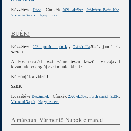
Közzétéve
|
Címkék
,
,
Hírek
2021. október
Szádváeért Baráti Kör
|
Vármentő Napok
Hagyj üzenetet
BÚÉK!
Közzétéve
,
2021. január 6.
2021. január 1. péntek
Császár Ida
szerda
A Posch-család őszi vármentésen készült videójával
kívánunk boldog új évet mindenkinek:
Köszönjük a videót!
SzBK
Közzétéve
|
Címkék
,
,
,
Beszámolók
2020 október
Posch-család
SzBK
|
Vármentő Napok
Hagyj üzenetet
A márciusi Vármentő Napok elmarad!