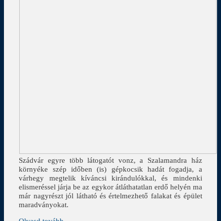
Szádvár egyre több látogatót vonz, a Szalamandra ház
környéke szép időben (is) gépkocsik hadát fogadja, a
várhegy megtelik kíváncsi kirándulókkal, és mindenki
elismeréssel járja be az egykor átláthatatlan erdő helyén ma
már nagyrészt jól látható és értelmezhető falakat és épület
maradványokat.
Olvasd tovább →