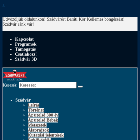
↓
Üdvözöljük oldalunkon! Szádvárért Baráti Kör
Kellemes böngészést!
Szádvár ránk vár!
Kapcsolat
Programok
Támogatás
Csatlakozz!
Szádvár 3D
Keresés:
Szádvár
Leírás
Történet
Az utolsó 300 év
Az utolsó Bebek
Metszetek
Alaprajzok
Kutatási jelentések