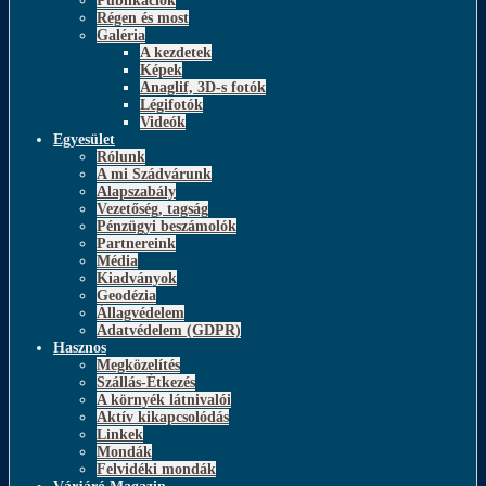
Publikációk
Régen és most
Galéria
A kezdetek
Képek
Anaglif, 3D-s fotók
Légifotók
Videók
Egyesület
Rólunk
A mi Szádvárunk
Alapszabály
Vezetőség, tagság
Pénzügyi beszámolók
Partnereink
Média
Kiadványok
Geodézia
Állagvédelem
Adatvédelem (GDPR)
Hasznos
Megközelítés
Szállás-Étkezés
A környék látnivalói
Aktív kikapcsolódás
Linkek
Mondák
Felvidéki mondák