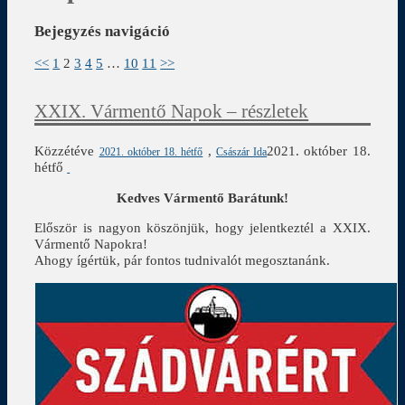
Bejegyzés navigáció
<<
1
2
3
4
5
…
10
11
>>
XXIX. Vármentő Napok – részletek
Közzétéve
,
2021. október 18.
2021. október 18. hétfő
Császár Ida
hétfő
Kedves Vármentő Barátunk!
Először is nagyon köszönjük, hogy jelentkeztél a XXIX.
Vármentő Napokra!
Ahogy ígértük, pár fontos tudnivalót megosztanánk.