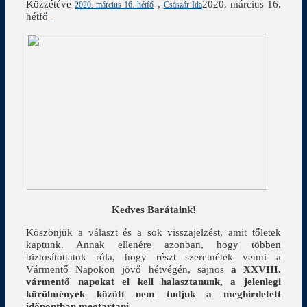
Közzétéve
,
2020. március 16.
2020. március 16. hétfő
Császár Ida
hétfő
Kedves Barátaink!
Köszönjük a választ és a sok visszajelzést, amit tőletek
kaptunk. Annak ellenére azonban, hogy többen
biztosítottatok róla, hogy részt szeretnétek venni a
Vármentő Napokon jövő hétvégén, sajnos
a XXVIII.
vármentő napokat el kell halasztanunk, a jelenlegi
körülmények között nem tudjuk a meghirdetett
időpontban megtartani
.