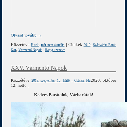
Olvasd tovább →
Közzétéve
,
|
Címkék
,
Hírek
már nem aktuális
2019
Szádvárért Baráti
,
|
Kör
Vármentő Napok
Hagyj üzenetet
XXV. Vármentő Napok
Közzétéve
,
2020. október
2018. szeptember 10. hétfő
Császár Ida
12. hétfő
Kedves Barátaink, Várbarátok!