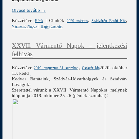
Olvasd tovább →
Közzétéve
|
Címkék
,
,
Hírek
2020 március
Szádvárért Baráti Kör
|
Vármentő Napok
Hagyj üzenetet
XXVII. Vármentő Napok – jelentkezési
felhívás
Közzétéve
,
2020. október
2019. augusztus 31. szombat
Császár Ida
13. kedd
Kedves Barátaink, Szádvár-Udvarhölgyek és Szádvár-
Lovagok!
Szeretettel várunk a XXVII. Vármentő Napokra, melynek
időpontja 2019. október 25-26.(péntek-szombat)!