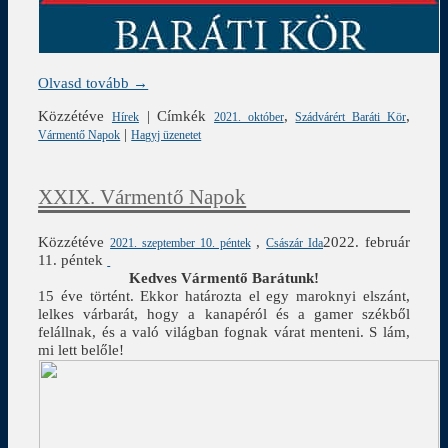
Olvasd tovább →
Közzétéve
|
Címkék
,
,
Hírek
2021. október
Szádvárért Baráti Kör
|
Vármentő Napok
Hagyj üzenetet
XXIX. Vármentő Napok
Közzétéve
,
2022. február
2021. szeptember 10. péntek
Császár Ida
11. péntek
Kedves Vármentő Barátunk!
15 éve történt. Ekkor határozta el egy maroknyi elszánt,
lelkes várbarát, hogy a kanapéról és a gamer székből
felállnak, és a való világban fognak várat menteni. S lám,
mi lett belőle!