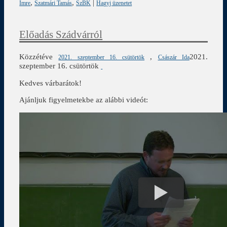
,
,
|
Imre
Szatmári Tamás
SzBK
Hagyj üzenetet
Előadás Szádvárról
Közzétéve
,
2021.
2021. szeptember 16. csütörtök
Császár Ida
szeptember 16. csütörtök
Kedves várbarátok!
Ajánljuk figyelmetekbe az alábbi videót: