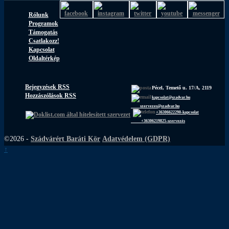
Rólunk
Programok
Támogatás
Csatlakozz!
Kapcsolat
Oldaltérkép
Bejegyzések RSS
Pécel, Temető u. 17/A, 2119
Hozzászólások RSS
kapcsolat@szadvar.hu
szervezes@szadvar.hu
+36306622290-kapcsolat
+36306219825-szervezés
©2026 -
Szádvárért Baráti Kör
Adatvédelem (GDPR)
↑