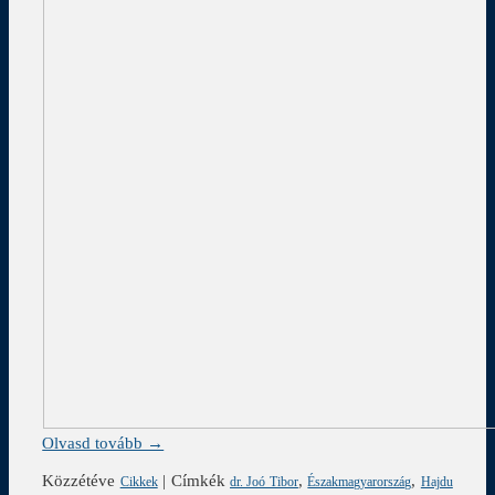
Olvasd tovább →
Közzétéve
|
Címkék
,
,
Cikkek
dr. Joó Tibor
Északmagyarország
Hajdu