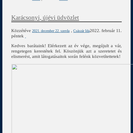
Karácsonyi, újévi üdvözlet
Közzétéve
,
2022. február 11.
2021. december 22. szerda
Császár Ida
péntek
Kedves barátaink! Elérkezett az év vége, megújult a vár,
rengetegen kerestétek fel. Köszönjük azt a szeretetet és
elismerést, amit látogatásaitok során felénk közvetítettetek!