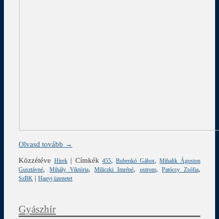
Olvasd tovább →
Közzétéve
|
Címkék
,
,
Hírek
455
Bubenkó Gábor
Mihalik Ágoston
,
,
,
,
,
Gusztávné
Mihály Viktória
Miliczki Imréné
ostrom
Patócsy Zsófia
|
SzBK
Hagyj üzenetet
Gyászhír