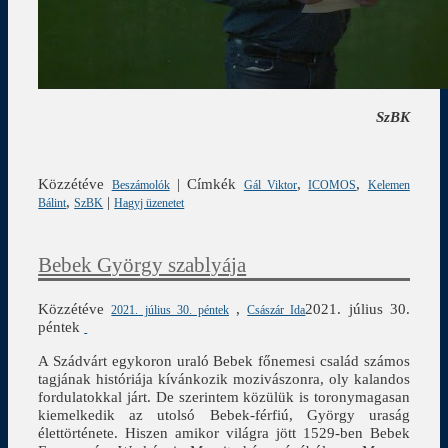
SzBK
Közzétéve
|
Címkék
,
,
Beszámolók
Gál Viktor
ICOMOS
Kelemen
,
|
Bálint
SzBK
Hagyj üzenetet
Bebek György szablyája
Közzétéve
,
2021. július 30.
2021. július 30. péntek
Császár Ida
péntek
A Szádvárt egykoron uraló Bebek főnemesi család számos
tagjának históriája kívánkozik mozivászonra, oly kalandos
fordulatokkal járt. De szerintem közülük is toronymagasan
kiemelkedik az utolsó Bebek-férfiú, György uraság
élettörténete. Hiszen amikor világra jött 1529-ben Bebek