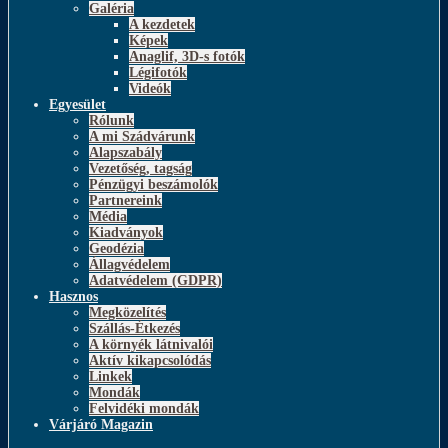
Galéria
A kezdetek
Képek
Anaglif, 3D-s fotók
Légifotók
Videók
Egyesület
Rólunk
A mi Szádvárunk
Alapszabály
Vezetőség, tagság
Pénzügyi beszámolók
Partnereink
Média
Kiadványok
Geodézia
Állagvédelem
Adatvédelem (GDPR)
Hasznos
Megközelítés
Szállás-Étkezés
A környék látnivalói
Aktív kikapcsolódás
Linkek
Mondák
Felvidéki mondák
Várjáró Magazin