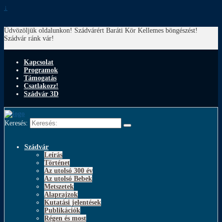
↓
Üdvözöljük oldalunkon! Szádvárért Baráti Kör
Kellemes böngészést!
Szádvár ránk vár!
Kapcsolat
Programok
Támogatás
Csatlakozz!
Szádvár 3D
Keresés:
Szádvár
Leírás
Történet
Az utolsó 300 év
Az utolsó Bebek
Metszetek
Alaprajzok
Kutatási jelentések
Publikációk
Régen és most