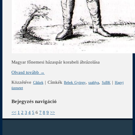
Magyar főnemesi házaspár korabeli ábrázolása
Olvasd tovább →
Közzétéve
|
Címkék
,
,
|
Cikkek
Bebek György
szablya
SzBK
Hagyj
üzenetet
Bejegyzés navigáció
<<
1
2
3
4
5
6
7
8
9
>>