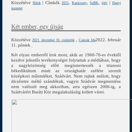
Közzétéve
|
Címkék
,
,
,
|
Hírek
2021
Karácsony
SzBK
újév
Hagyj
üzenetet
Két ember, egy újság
Közzétéve
,
2022. február
2021. december 16. csütörtök
Császár Ida
11. péntek
Két olyan emberről írok most, akik az 1960-70-es évektől
kezdve jelentős tevékenységet folytattak a médiában, hogy
a nagyközönség előtt megismertessék a trianoni
békediktátum miatt az országhatár szélére szorult
középkori műemléket, Szádvárt. Nem rajtuk múlott, hogy
dicséretre méltó szándékuk, vagyis Szádvár megmentése
nem valósult meg akkoriban, arra egészen 2006-ig, a
Szádvárért Baráti Kör megalakulásáig kellett várni.