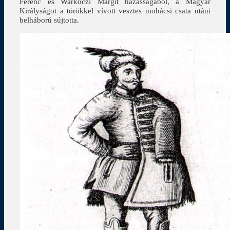
Ferenc és Warkóczi Margit házasságából, a Magyar
Királyságot a törökkel vívott vesztes mohácsi csata utáni
belháború sújtotta.