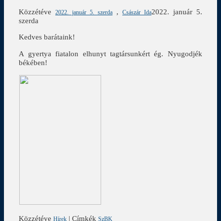
Közzétéve
,
2022. január 5.
2022. január 5. szerda
Császár Ida
szerda
Kedves barátaink!
A gyertya fiatalon elhunyt tagtársunkért ég. Nyugodjék
békében!
Közzétéve
|
Címkék
Hírek
SzBK