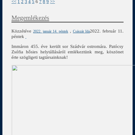
<<
1
2
3
4
5
6
7
8
9
>>
Megemlékezés
Közzétéve
,
2022. február 11.
2022. január 14. péntek
Császár Ida
péntek
Immáron 455. éve került sor Szádvár ostromára. Patócsy
Zsófia hősies helytállásáról emlékeztünk meg, köszönet
érte szögligeti tagtársainknak!