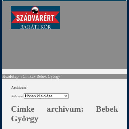
ádvár
d
!
Kezdőlap
→Címkék
Bebek György
Archívum
Archívum
Címke archivum:
Bebek
György