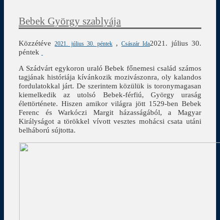
Bebek György szablyája
Közzétéve
,
2021. július 30.
2021. július 30. péntek
Császár Ida
péntek
A Szádvárt egykoron uraló Bebek főnemesi család számos
tagjának históriája kívánkozik mozivászonra, oly kalandos
fordulatokkal járt. De szerintem közülük is toronymagasan
kiemelkedik az utolsó Bebek-férfiú, György uraság
élettörténete. Hiszen amikor világra jött 1529-ben Bebek
Ferenc és Warkóczi Margit házasságából, a Magyar
Királyságot a törökkel vívott vesztes mohácsi csata utáni
belháború sújtotta.