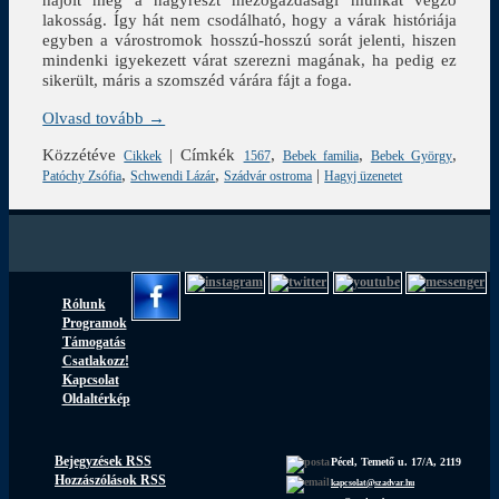
lakosság. Így hát nem csodálható, hogy a várak históriája
egyben a várostromok hosszú-hosszú sorát jelenti, hiszen
mindenki igyekezett várat szerezni magának, ha pedig ez
sikerült, máris a szomszéd várára fájt a foga.
Olvasd tovább →
Közzétéve
|
Címkék
,
,
,
Cikkek
1567
Bebek familia
Bebek György
,
,
|
Patóchy Zsófia
Schwendi Lázár
Szádvár ostroma
Hagyj üzenetet
Rólunk
Programok
Támogatás
Csatlakozz!
Kapcsolat
Oldaltérkép
Bejegyzések RSS
Pécel, Temető u. 17/A, 2119
Hozzászólások RSS
kapcsolat@szadvar.hu