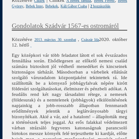
Közzétéve
|
Címkék
,
,
Cikkek
A Bebek família
Bebek Ferenc
Bebek
,
,
,
|
György
Bebek Imre
Bebekek
Káli Gábor Csaba
2
hozzászólás
Gondolatok Szádvár 1567-es ostromáról
Közzétéve
,
2020. október
2013. március 30. szombat
Császár Ida
12. hétfő
Egy középkori vár több feladatot látott el sok évszázados
fennállása során. Elsődlegesen az előkelő nemesi család
számára biztosított jól védhető menedéket és kincseinek
biztonságos tárházát. Másodsorban a várbeliek ellátását
szolgáló váruradalom központjaként tekintettek rá. Ide
szállították be a környező jobbágyfalvak népére kirótt
földesúri szolgáltatásokat, élelmiszer és pénzbeli adókat. A
feudális rend két nagy társadalmi rétege, a nemesek
(földesurak) és a nemtelenek (jobbágyok) elkülönítésének
napjainkig a jobb-rosszabb állapotban fennmaradt
erődítmények jelentik a leglátványosabb tárgyi
bizonyítékait. Akié a vár, azé a hatalom! – állapították meg
a történészek teljes joggal. Az erős falakkal védelmezett
várban strázsáló fegyveres katonaságnak parancsoló
birtokos messze környék felé terjeszthette ki kardját, előtte
hajolt meg a nagyrészt mezőgazdasági munkát végző