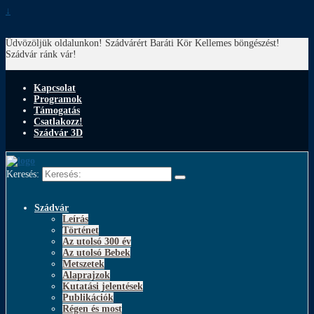
↓
Üdvözöljük oldalunkon! Szádvárért Baráti Kör
Kellemes böngészést!
Szádvár ránk vár!
Kapcsolat
Programok
Támogatás
Csatlakozz!
Szádvár 3D
Keresés:
Szádvár
Leírás
Történet
Az utolsó 300 év
Az utolsó Bebek
Metszetek
Alaprajzok
Kutatási jelentések
Publikációk
Régen és most