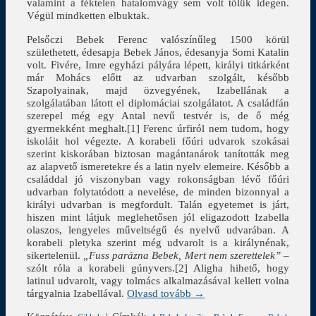
valamint a féktelen hatalomvágy sem volt tőlük idegen.
Végül mindketten elbuktak.
Pelsőczi Bebek Ferenc valószínűleg 1500 körül
születhetett, édesapja Bebek János, édesanyja Somi Katalin
volt. Fivére, Imre egyházi pályára lépett, királyi titkárként
már Mohács előtt az udvarban szolgált, később
Szapolyainak, majd özvegyének, Izabellának a
szolgálatában látott el diplomáciai szolgálatot. A családfán
szerepel még egy Antal nevű testvér is, de ő még
gyermekként meghalt.[1] Ferenc úrfiról nem tudom, hogy
iskoláit hol végezte. A korabeli főúri udvarok szokásai
szerint kiskorában biztosan magántanárok tanították meg
az alapvető ismeretekre és a latin nyelv elemeire. Később a
családdal jó viszonyban vagy rokonságban lévő főúri
udvarban folytatódott a nevelése, de minden bizonnyal a
királyi udvarban is megfordult. Talán egyetemet is járt,
hiszen mint látjuk meglehetősen jól eligazodott Izabella
olaszos, lengyeles műveltségű és nyelvű udvarában. A
korabeli pletyka szerint még udvarolt is a királynénak,
sikertelenül.
„Fuss parázna Bebek, Mert nem szerettelek”
–
szólt róla a korabeli gúnyvers.[2] Aligha hihető, hogy
latinul udvarolt, vagy tolmács alkalmazásával kellett volna
tárgyalnia Izabellával.
Olvasd tovább →