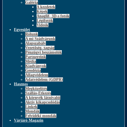
Galéria
A kezdetek
Képek
Anaglif, 3D-s fotók
Légifotók
Videók
Egyesület
Rólunk
A mi Szádvárunk
Alapszabály
Vezetőség, tagság
Pénzügyi beszámolók
Partnereink
Média
Kiadványok
Geodézia
Állagvédelem
Adatvédelem (GDPR)
Hasznos
Megközelítés
Szállás-Étkezés
A környék látnivalói
Aktív kikapcsolódás
Linkek
Mondák
Felvidéki mondák
Várjáró Magazin