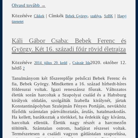
Olvasd tovább →
Közzétéve
|
Címkék
,
,
|
Cikkek
Bebek György
szablya
SzBK
Hagyj
üzenetet
Káli Gábor Csaba: Bebek Ferenc és
György. Két 16. századi főúr rövid életrajza
Közzétéve
,
2020. október 12.
2014. július 29. kedd
Császár Ida
hétfő
2
Tanulmányom két főszereplője pelsőczi Bebek Ferenc és
fia, Bebek György. Mindketten a 16. század hírhedt-híres
földesurai voltak. Igazi reneszánsz főurak. Változatos
életük során harcoltak a Szapolyai család és a Habsburg
királyok oldalán, szolgálták Izabella királynét, jártak
Konstantinápolyban Szulejmán Fényes Portáján, nevükhöz
fűződik számtalan pártváltoztatás, árulás, hatalmaskodás.
Ha kellett, barátkoztak a törökkel, ha érdekük úgy kívánta,
harcoltak ellenük. Életük nagy részét a harcmezőn
töltötték. Számtalan ostrom, hadjárat részesei voltak.
Természetesen a családi vagyon gátlástalan szaporítása,