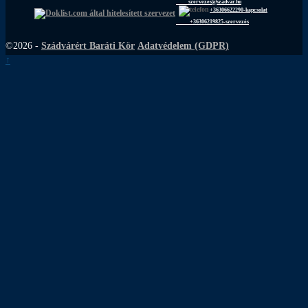
szervezes@szadvar.hu
+36306622290-kapcsolat
+36306219825-szervezés
©2026 -
Szádvárért Baráti Kör
Adatvédelem (GDPR)
↑