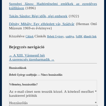
Szendrei János: Hadtörténelmi emlékek az ezredéves
kiállításon
{1896}
Takáts Sándor: Régi idők, régi emberek
{1922}
Détshy Mihály: Egy elfeledett vár, Szádvár
{Herman Ottó
Múzeum 1969-es évkönyve}
Közzétéve
Címkék
,
,
Cikkek
Bebek György
szablya
SzBK
állandó link
Bejegyzés navigáció
←
A XIII. Vármentő hét
A szerencsés tizenharmadik
→
Hozzászólások
Bebek György szablyája
— Nincs hozzászólás
Vélemény, hozzászólás?
Az e-mail címet nem tesszük közzé.
A kötelező mezőket
*
karakterrel jelöltük
Hozzászólás
*