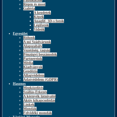
Publikációk
Régen és most
Galéria
A kezdetek
Képek
Anaglif, 3D-s fotók
Légifotók
Videók
Egyesület
Rólunk
A mi Szádvárunk
Alapszabály
Vezetőség, tagság
Pénzügyi beszámolók
Partnereink
Média
Kiadványok
Geodézia
Állagvédelem
Adatvédelem (GDPR)
Hasznos
Megközelítés
Szállás-Étkezés
A környék látnivalói
Aktív kikapcsolódás
Linkek
Mondák
Felvidéki mondák