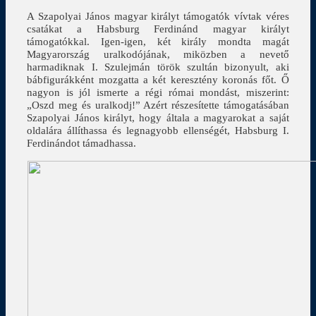
A Szapolyai János magyar királyt támogatók vívtak véres
csatákat a Habsburg Ferdinánd magyar királyt
támogatókkal. Igen-igen, két király mondta magát
Magyarország uralkodójának, miközben a nevető
harmadiknak I. Szulejmán török szultán bizonyult, aki
bábfigurákként mozgatta a két keresztény koronás főt. Ő
nagyon is jól ismerte a régi római mondást, miszerint:
„Oszd meg és uralkodj!” Azért részesítette támogatásában
Szapolyai János királyt, hogy általa a magyarokat a saját
oldalára állíthassa és legnagyobb ellenségét, Habsburg I.
Ferdinándot támadhassa.