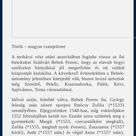
Török – magyar csatajelenet
A mohácsi vész utáni anarchiában foglalta vissza az ősi
birtokukat Szádvárt Bebek Ferenc, hogy az elavult hegyi
sasfészket bástyákkal jól megerősítse és ott szilárd
központját kialakítsa. A következő évtizedekben a Bebek-
tartomány jelentősen kiterjedté vált, hiszen hozzá tartoztak
még Szendrő, Pelsőc, Krasznahorka, Fülek, Kövi,
Sajóvámos, Torna váruradalmai.
Idővel aztán, felnőtté válva, Bebek Ferenc fia, György
feleség után nézett eperjesi Patócsy Zsófia {*1533}
személyében. Eljegyzésükre 1548-ban, míg esküvőjükre
1552 februárjában került sor. Ezután sorra születtek meg a
gyermekeik: Margit {*1553, csecsemőként meghalt},
Zsófia {*1555, meghalt nyolc évesen}, Zsuzsanna {*1557
körül}, Judit {*1557 után} és végül Anna {*1557 után}.