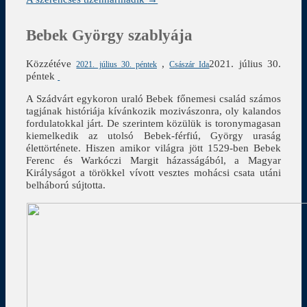
Bebek György szablyája
Közzétéve
,
2021. július 30.
2021. július 30. péntek
Császár Ida
péntek
A Szádvárt egykoron uraló Bebek főnemesi család számos
tagjának históriája kívánkozik mozivászonra, oly kalandos
fordulatokkal járt. De szerintem közülük is toronymagasan
kiemelkedik az utolsó Bebek-férfiú, György uraság
élettörténete. Hiszen amikor világra jött 1529-ben Bebek
Ferenc és Warkóczi Margit házasságából, a Magyar
Királyságot a törökkel vívott vesztes mohácsi csata utáni
belháború sújtotta.