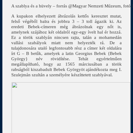
A szablya és a hüvely – forrás @Magyar Nemzeti Múzeum, fotó J
A kupakon elhelyezett ábrázolás kettős keresztet mutat,
felső végéből balra és jobbra 3 – 3 toll ágazik ki. Az
eredeti Bebek-címeren még ábrázolnak egy nőt is,
amelynek szájához két oldalról egy-egy ívelt hal ér hozzá.
Ez a török szablyán nincsen rajta, talán a mohamedán
vallási szabályok miatt nem helyezték rá. De a
tulajdonosára utaló legfontosabb rész a címer két oldalára
írt G – B betűk, amelyek a latin Georgius Bebek {Bebek
György} név rövidítése. Tehát egyértelműen
megállapítható, hogy az 1565 márciusában a török
rabságból kiszabadult Bebek Györgyöt ajándékozta meg I.
Szulejmán szultán a személyére készíttetett szablyával.