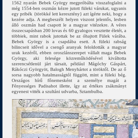
1562 nyarán Bebek György megpróbálta visszafoglalni a
még 1554-ben oszmán kézre jutott füleki várukat, ugyanis
egy pribék {törökké lett keresztény} azt ígérte neki, hogy a
kezére adja. A megbeszélt helyen viszont jelentős, lesben
álló oszmán had csapott le a magyar vitézekre. A véres
összecsapásban 200 lovas és 60 gyalogos vesztette életét, a
többiek, mint rabok jutottak be az óhajtott Fülek várába.
Bebek György is a csapdába esett. A füleki rabság
bilincseit idővel a csengő aranyak feloldották a magyar
urak kezéről, ebben oroszlánszerepet vállalt maga Bebek
György, aki felesége közreműködésével kiváltotta
szerencsétlenül járt társait, például Mágóchy Gáspárt,
Rákóczi Györgyöt, Balogh Menyhártot a töröktől. De az ő
sorsa nagyobb hatalmasságtól függött, mint a füleki bég.
Országos hírű főnemesként a személye magát a
Fényességes Padisahot illette, így az értékes zsákmányt
egyenest vitték a szultáni udvarba, Sztambulba.