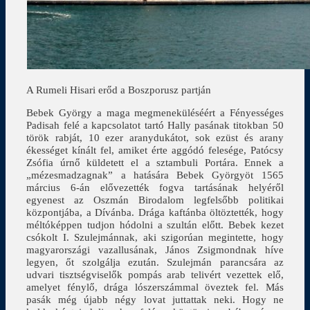
A Rumeli Hisari erőd a Boszporusz partján
Bebek György a maga megmeneküléséért a Fényességes
Padisah felé a kapcsolatot tartó Hally pasának titokban 50
török rabját, 10 ezer aranydukátot, sok ezüst és arany
ékességet kínált fel, amiket érte aggódó felesége, Patócsy
Zsófia úrnő küldetett el a sztambuli Portára. Ennek a
„mézesmadzagnak” a hatására Bebek Györgyöt 1565
március 6-án elővezették fogva tartásának helyéről
egyenest az Oszmán Birodalom legfelsőbb politikai
központjába, a Dívánba. Drága kaftánba öltöztették, hogy
méltóképpen tudjon hódolni a szultán előtt. Bebek kezet
csókolt I. Szulejmánnak, aki szigorúan megintette, hogy
magyarországi vazallusának, János Zsigmondnak híve
legyen, őt szolgálja ezután. Szulejmán parancsára az
udvari tisztségviselők pompás arab telivért vezettek elő,
amelyet fénylő, drága lószerszámmal öveztek fel. Más
pasák még újabb négy lovat juttattak neki. Hogy ne