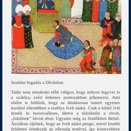
Szultáni fogadás a Dívánban
Talán nem mindenki előtt világos, hogy milyen fegyver is
a szablya, ezért érdemes pontosabban jellemezni. Ami
elsőre is feltűnik, hogy az általánosan ismert egyenes
karddal ellentétben a szablya ívelt alakú. Csak a külső ívét
fenték ki borotvaélesre, illetve a túloldalán a rövid,
„fokélnek” hívott részt. Ugyanis még az ősidőkben Belső-
Ázsiában rájöttek, hogy az ívelt alakú penge, mivel kisebb
felületen érintkezik az ellenség testével, így könnyebben