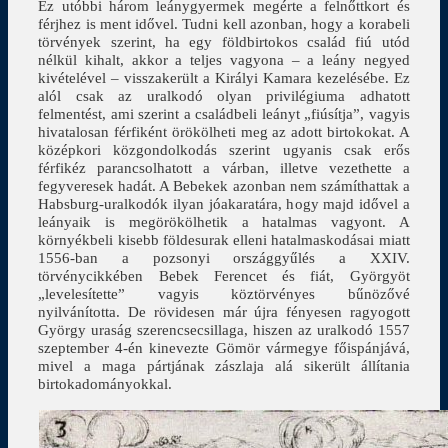
Ez utóbbi három leánygyermek megérte a felnőttkort és
férjhez is ment idővel. Tudni kell azonban, hogy a korabeli
törvények szerint, ha egy földbirtokos család fiú utód
nélkül kihalt, akkor a teljes vagyona – a leány negyed
kivételével – visszakerült a Királyi Kamara kezelésébe. Ez
alól csak az uralkodó olyan privilégiuma adhatott
felmentést, ami szerint a családbeli leányt „fiúsítja”, vagyis
hivatalosan férfiként örökölheti meg az adott birtokokat. A
középkori közgondolkodás szerint ugyanis csak erős
férfikéz parancsolhatott a várban, illetve vezethette a
fegyveresek hadát. A Bebekek azonban nem számíthattak a
Habsburg-uralkodók ilyan jóakaratára, hogy majd idővel a
leányaik is megörökölhetik a hatalmas vagyont. A
környékbeli kisebb földesurak elleni hatalmaskodásai miatt
1556-ban a pozsonyi országgyűlés a XXIV.
törvénycikkében Bebek Ferencet és fiát, Györgyöt
„levelesítette” vagyis köztörvényes bűnözővé
nyilvánította. De rövidesen már újra fényesen ragyogott
György uraság szerencsecsillaga, hiszen az uralkodó 1557
szeptember 4-én kinevezte Gömör vármegye főispánjává,
mivel a maga pártjának zászlaja alá sikerült állítania
birtokadományokkal.