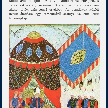
koldusként induljon hazafelé, a köntösei zsebébe pénzes
zacskókat raktak, összesen 10 ezer oszpora {másképpen
akcse, török ezüstpénz} értékben. Az ajándékok között
került átadásra egy remekmívű szablya is, eme cikk
főszereplője.