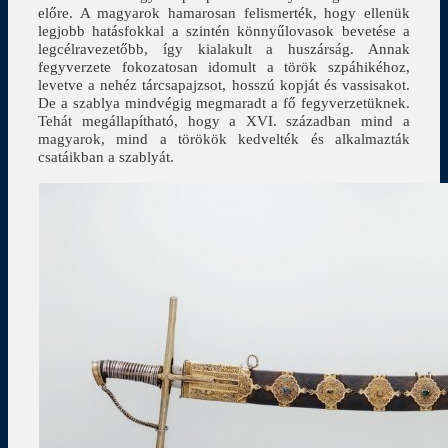
előre. A magyarok hamarosan felismerték, hogy ellenük
legjobb hatásfokkal a szintén könnyűlovasok bevetése a
legcélravezetőbb, így kialakult a huszárság. Annak
fegyverzete fokozatosan idomult a török szpáhikéhoz,
levetve a nehéz tárcsapajzsot, hosszú kopját és vassisakot.
De a szablya mindvégig megmaradt a fő fegyverzetüknek.
Tehát megállapítható, hogy a XVI. században mind a
magyarok, mind a törökök kedvelték és alkalmazták
csatáikban a szablyát.