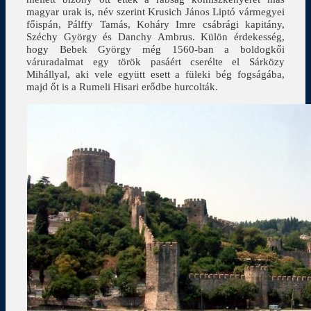
magyar urak is, név szerint Krusich János Liptó vármegyei
főispán, Pálffy Tamás, Koháry Imre csábrági kapitány,
Széchy György és Danchy Ambrus. Külön érdekesség,
hogy Bebek György még 1560-ban a boldogkői
váruradalmat egy török pasáért cserélte el Sárközy
Mihállyal, aki vele együtt esett a füleki bég fogságába,
majd őt is a Rumeli Hisari erődbe hurcolták.