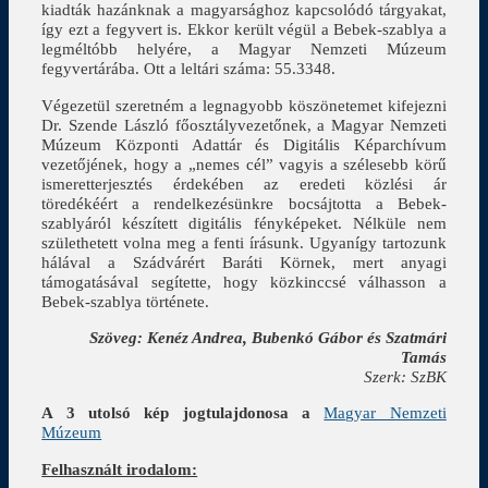
kiadták hazánknak a magyarsághoz kapcsolódó tárgyakat,
így ezt a fegyvert is. Ekkor került végül a Bebek-szablya a
legméltóbb helyére, a Magyar Nemzeti Múzeum
fegyvertárába. Ott a leltári száma: 55.3348.
Végezetül szeretném a legnagyobb köszönetemet kifejezni
Dr. Szende László főosztályvezetőnek, a Magyar Nemzeti
Múzeum Központi Adattár és Digitális Képarchívum
vezetőjének, hogy a „nemes cél” vagyis a szélesebb körű
ismeretterjesztés érdekében az eredeti közlési ár
töredékéért a rendelkezésünkre bocsájtotta a Bebek-
szablyáról készített digitális fényképeket. Nélküle nem
születhetett volna meg a fenti írásunk. Ugyanígy tartozunk
hálával a Szádvárért Baráti Körnek, mert anyagi
támogatásával segítette, hogy közkinccsé válhasson a
Bebek-szablya története.
Szöveg: Kenéz Andrea, Bubenkó Gábor és Szatmári
Tamás
Szerk: SzBK
A 3 utolsó kép jogtulajdonosa a
Magyar Nemzeti
Múzeum
Felhasznált irodalom: