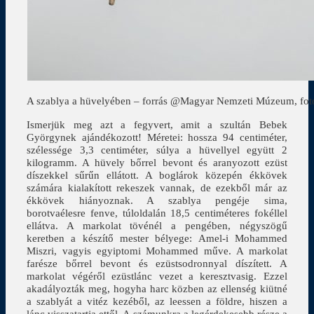
A szablya a hüvelyében – forrás @Magyar Nemzeti Múzeum, fotó
Ismerjük meg azt a fegyvert, amit a szultán Bebek
Györgynek ajándékozott! Méretei: hossza 94 centiméter,
szélessége 3,3 centiméter, súlya a hüvellyel együtt 2
kilogramm. A hüvely bőrrel bevont és aranyozott ezüst
díszekkel sűrűn ellátott. A boglárok közepén ékkövek
számára kialakított rekeszek vannak, de ezekből már az
ékkövek hiányoznak. A szablya pengéje sima,
borotvaélesre fenve, túloldalán 18,5 centiméteres fokéllel
ellátva. A markolat tövénél a pengében, négyszögű
keretben a készítő mester bélyege: Amel-i Mohammed
Miszri, vagyis egyiptomi Mohammed műve. A markolat
farésze bőrrel bevont és ezüstsodronnyal díszített. A
markolat végéről ezüstlánc vezet a keresztvasig. Ezzel
akadályozták meg, hogyha harc közben az ellenség kiütné
a szablyát a vitéz kezéből, az leessen a földre, hiszen a
lánc visszatartja ettől. A számunkra a legérdekesebb része a