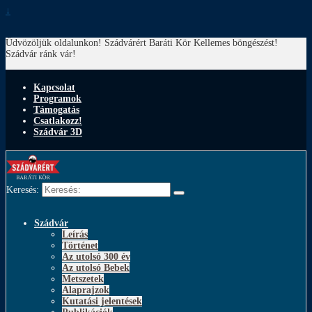
↓
Üdvözöljük oldalunkon! Szádvárért Baráti Kör
Kellemes böngészést!
Szádvár ránk vár!
Kapcsolat
Programok
Támogatás
Csatlakozz!
Szádvár 3D
Keresés:
Szádvár
Leírás
Történet
Az utolsó 300 év
Az utolsó Bebek
Metszetek
Alaprajzok
Kutatási jelentések