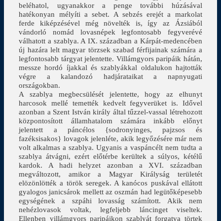
beléhatol, ugyanakkor a penge további húzásával
hatékonyan mélyíti a sebet. A sebzés erejét a markolat
ferde kiképzésével még növelték is, így az Ázsiából
vándorló nomád lovasnépek legfontosabb fegyverévé
válhatott a szablya. A IX. században a Kárpát-medencében
új hazára lelt magyar törzsek szabad férfijainak számára a
legfontosabb tárgyat jelentette. Villámgyors paripáik hátán,
messze hordó íjakkal és szablyákkal oldalukon hajtották
végre a kalandozó hadjárataikat a napnyugati
országokban.
A szablya megbecsülését jelentette, hogy az elhunyt
harcosok mellé temették kedvelt fegyverüket is. Idővel
azonban a Szent István király által tűzzel-vassal létrehozott
központosított államhatalom számára inkább előnyt
jelentett a páncélos {sodronyinges, pajzsos és
fazéksisakos} lovagok jelenléte, akik legyőzésére már nem
volt alkalmas a szablya. Ugyanis a vaspáncélt nem tudta a
szablya átvágni, ezért előtérbe kerültek a súlyos, kétélű
kardok. A hadi helyzet azonban a XVI. században
megváltozott, amikor a Magyar Királyság területét
elözönlötték a török seregek. A kanócos puskával ellátott
gyalogos janicsárok mellett az oszmán had legütőképesebb
egységének a szpáhi lovasság számított. Akik nem
nehézlovasok voltak, legfeljebb láncinget viseltek.
Ellenben villámgyors paripáikon szablyát forgatva törtek