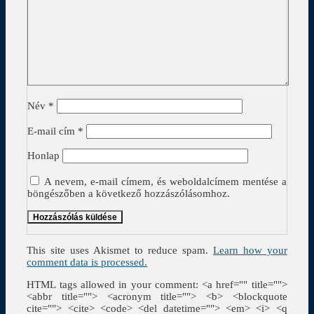
Név
*
E-mail cím
*
Honlap
A nevem, e-mail címem, és weboldalcímem mentése a
böngészőben a következő hozzászólásomhoz.
This site uses Akismet to reduce spam.
Learn how your
comment data is processed.
HTML tags allowed in your comment: <a href="" title="">
<abbr title=""> <acronym title=""> <b> <blockquote
cite=""> <cite> <code> <del datetime=""> <em> <i> <q