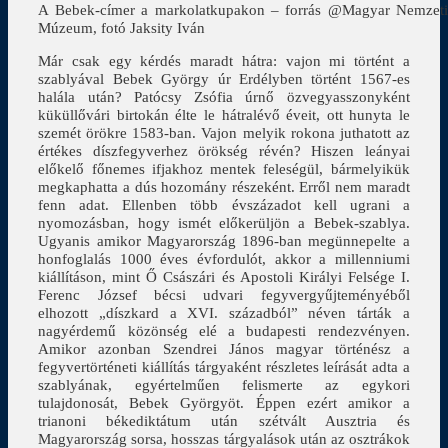
A Bebek-címer a markolatkupakon – forrás @Magyar Nemzet
Múzeum, fotó Jaksity Iván
Már csak egy kérdés maradt hátra: vajon mi történt a
szablyával Bebek György úr Erdélyben történt 1567-es
halála után? Patócsy Zsófia úrnő özvegyasszonyként
küküllővári birtokán élte le hátralévő éveit, ott hunyta le
szemét örökre 1583-ban. Vajon melyik rokona juthatott az
értékes díszfegyverhez örökség révén? Hiszen leányai
előkelő főnemes ifjakhoz mentek feleségül, bármelyikük
megkaphatta a dús hozomány részeként. Erről nem maradt
fenn adat. Ellenben több évszázadot kell ugrani a
nyomozásban, hogy ismét előkerüljön a Bebek-szablya.
Ugyanis amikor Magyarország 1896-ban megünnepelte a
honfoglalás 1000 éves évfordulót, akkor a millenniumi
kiállításon, mint Ő Császári és Apostoli Királyi Felsége I.
Ferenc József bécsi udvari fegyvergyűjteményéből
elhozott „díszkard a XVI. századból” néven tárták a
nagyérdemű közönség elé a budapesti rendezvényen.
Amikor azonban Szendrei János magyar történész a
fegyvertörténeti kiállítás tárgyaként részletes leírását adta a
szablyának, egyértelműen felismerte az egykori
tulajdonosát, Bebek Györgyöt. Éppen ezért amikor a
trianoni békediktátum után szétvált Ausztria és
Magyarország sorsa, hosszas tárgyalások után az osztrákok