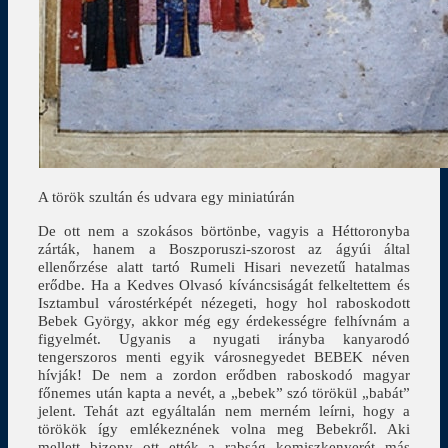
A török szultán és udvara egy miniatúrán
De ott nem a szokásos börtönbe, vagyis a Héttoronyba
zárták, hanem a Boszporuszi-szorost az ágyúi által
ellenőrzése alatt tartó Rumeli Hisari nevezetű hatalmas
erődbe. Ha a Kedves Olvasó kíváncsiságát felkeltettem és
Isztambul várostérképét nézegeti, hogy hol raboskodott
Bebek György, akkor még egy érdekességre felhívnám a
figyelmét. Ugyanis a nyugati irányba kanyarodó
tengerszoros menti egyik városnegyedet BEBEK néven
hívják! De nem a zordon erődben raboskodó magyar
főnemes után kapta a nevét, a „bebek” szó törökül „babát”
jelent. Tehát azt egyáltalán nem merném leírni, hogy a
törökök így emlékeznének volna meg Bebekről. Aki
mellett bizony ott ették a rabság komiszkenyerét más