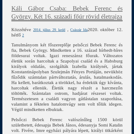
Káli Gábor Csaba: Bebek Ferenc és
György. Két 16. századi főúr rövid életrajza
Közzétéve
,
2020. október 12.
2014. július 29. kedd
Császár Ida
hétfő
2
Tanulmányom két főszereplője pelsőczi Bebek Ferenc és
fia, Bebek György. Mindketten a 16. század hírhedt-híres
földesurai voltak. Igazi reneszánsz főurak. Változatos
életük során harcoltak a Szapolyai család és a Habsburg
királyok oldalán, szolgálták Izabella királynét, jártak
Konstantinápolyban Szulejmán Fényes Portáján, nevükhöz
fűződik számtalan pártváltoztatás, árulás, hatalmaskodás.
Ha kellett, barátkoztak a törökkel, ha érdekük úgy kívánta,
harcoltak ellenük. Életük nagy részét a harcmezőn
töltötték. Számtalan ostrom, hadjárat részesei voltak.
Természetesen a családi vagyon gátlástalan szaporítása,
valamint a féktelen hatalomvágy sem volt tőlük idegen.
Végül mindketten elbuktak.
Pelsőczi Bebek Ferenc valószínűleg 1500 körül
születhetett, édesapja Bebek János, édesanyja Somi Katalin
volt. Fivére, Imre egyházi pályára lépett, királyi titkárként