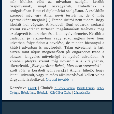
már Mohács előtt az udvarban szolgált, később
Szapolyainak, majd özvegyének, Izabellának a
szolgálatában látott el diplomáciai szolgálatot. A családfán
szerepel még egy Antal nevű testvér is, de ő még
gyermekként meghalt.[1] Ferenc úrfiról nem tudom, hogy
iskoláit hol végezte. A korabeli főúri udvarok szokásai
szerint kiskorában biztosan magántanárok tanították meg
az alapvető ismeretekre és a latin nyelv elemeire. Később a
családdal jó viszonyban vagy rokonságban lévő főúri
udvarban folytatódott a nevelése, de minden bizonnyal a
királyi udvarban is megfordult. Talán egyetemet is járt,
hiszen mint látjuk meglehetősen jól eligazodott Izabella
olaszos, lengyeles műveltségű és nyelvű udvarában. A
korabeli pletyka szerint még udvarolt is a királynénak,
sikertelenül.
„Fuss parázna Bebek, Mert nem szerettelek”
–
szólt róla a korabeli gúnyvers.[2] Aligha hihető, hogy
latinul udvarolt, vagy tolmács alkalmazásával kellett volna
tárgyalnia Izabellával.
Olvasd tovább →
Közzétéve
|
Címkék
,
,
Cikkek
A Bebek família
Bebek Ferenc
Bebek
,
,
,
|
György
Bebek Imre
Bebekek
Káli Gábor Csaba
2
hozzászólás