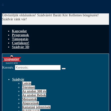
↓
Üdvözöljük oldalunkon! Szádvárért Baráti Kör
Kellemes böngészést!
Szádvár ránk vár!
Kapcsolat
Programok
Támogatás
Csatlakozz!
Szádvár 3D
Keresés:
Szádvár
Leírás
Történet
Az utolsó 300 év
Az utolsó Bebek
Metszetek
Alaprajzok
Kutatási jelentések