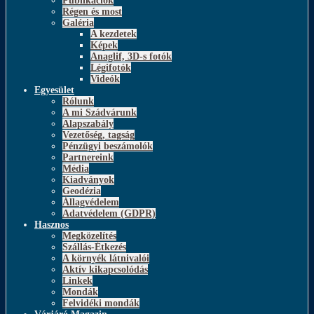
Publikációk
Régen és most
Galéria
A kezdetek
Képek
Anaglif, 3D-s fotók
Légifotók
Videók
Egyesület
Rólunk
A mi Szádvárunk
Alapszabály
Vezetőség, tagság
Pénzügyi beszámolók
Partnereink
Média
Kiadványok
Geodézia
Állagvédelem
Adatvédelem (GDPR)
Hasznos
Megközelítés
Szállás-Étkezés
A környék látnivalói
Aktív kikapcsolódás
Linkek
Mondák
Felvidéki mondák