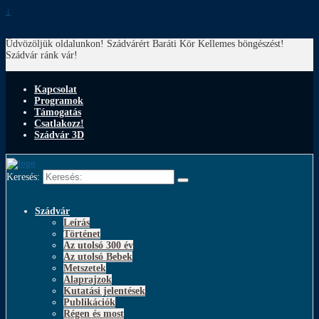
↓
Üdvözöljük oldalunkon! Szádvárért Baráti Kör
Kellemes böngészést!
Szádvár ránk vár!
Kapcsolat
Programok
Támogatás
Csatlakozz!
Szádvár 3D
Keresés:
Szádvár
Leírás
Történet
Az utolsó 300 év
Az utolsó Bebek
Metszetek
Alaprajzok
Kutatási jelentések
Publikációk
Régen és most