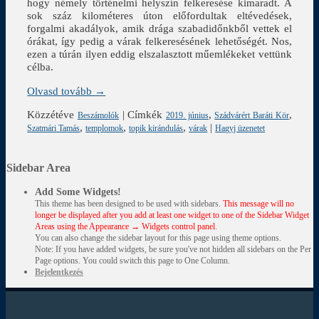
hogy némely történelmi helyszín felkeresése kimaradt. A
sok száz kilométeres úton előfordultak eltévedések,
forgalmi akadályok, amik drága szabadidőnkből vettek el
órákat, így pedig a várak felkeresésének lehetőségét. Nos,
ezen a túrán ilyen eddig elszalasztott műemlékeket vettünk
célba.
Olvasd tovább →
Közzétéve
|
Címkék
,
,
Beszámolók
2019. június
Szádvárért Baráti Kör
,
,
,
|
Szatmári Tamás
templomok
topik kirándulás
várak
Hagyj üzenetet
Sidebar Area
Add Some Widgets!
This theme has been designed to be used with sidebars.
This message will no
longer be displayed after you add at least one widget to one of the Sidebar Widget
Areas using the Appearance → Widgets control panel.
You can also change the sidebar layout for this page using theme options.
Note: If you have added widgets, be sure you've not hidden all sidebars on the Per
Page options. You could switch this page to One Column.
Bejelentkezés