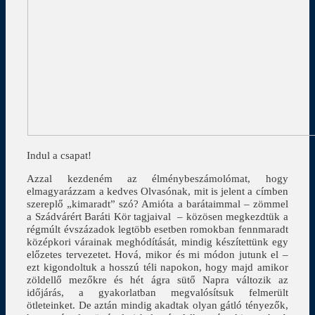
Indul a csapat!
Azzal kezdeném az élménybeszámolómat, hogy
elmagyarázzam a kedves Olvasónak, mit is jelent a címben
szereplő „kimaradt” szó? Amióta a barátaimmal – zömmel
a Szádvárért Baráti Kör tagjaival – közösen megkezdtük a
régmúlt évszázadok legtöbb esetben romokban fennmaradt
középkori várainak meghódítását, mindig készítettünk egy
előzetes tervezetet. Hová, mikor és mi módon jutunk el –
ezt kigondoltuk a hosszú téli napokon, hogy majd amikor
zöldellő mezőkre és hét ágra sütő Napra változik az
időjárás, a gyakorlatban megvalósítsuk felmerült
ötleteinket. De aztán mindig akadtak olyan gátló tényezők,