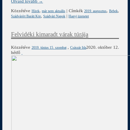
Olvasd tovább →
Közzétéve
,
|
Címkék
,
,
Hírek
már nem aktuális
2019. augusztus
Bebek
,
|
Szádvárért Baráti Kör
Szádvári Napok
Hagyj üzenetet
Felvidéki kimaradt várak túrája
Közzétéve
,
2020. október 12.
2019. június 15. szombat
Császár Ida
hétfő