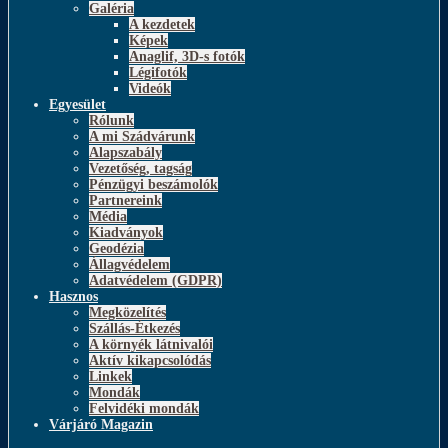
Galéria
A kezdetek
Képek
Anaglif, 3D-s fotók
Légifotók
Videók
Egyesület
Rólunk
A mi Szádvárunk
Alapszabály
Vezetőség, tagság
Pénzügyi beszámolók
Partnereink
Média
Kiadványok
Geodézia
Állagvédelem
Adatvédelem (GDPR)
Hasznos
Megközelítés
Szállás-Étkezés
A környék látnivalói
Aktív kikapcsolódás
Linkek
Mondák
Felvidéki mondák
Várjáró Magazin