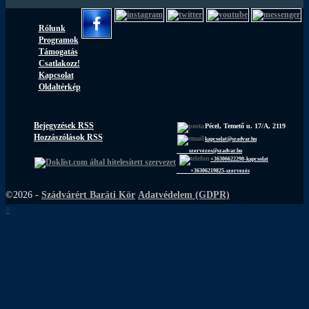
Rólunk
Programok
Támogatás
Csatlakozz!
Kapcsolat
Oldaltérkép
Bejegyzések RSS
Pécel, Temető u. 17/A, 2119
Hozzászólások RSS
kapcsolat@szadvar.hu
szervezes@szadvar.hu
+36306622290-kapcsolat
+36306219825-szervezés
©2026 -
Szádvárért Baráti Kör
Adatvédelem (GDPR)
↑