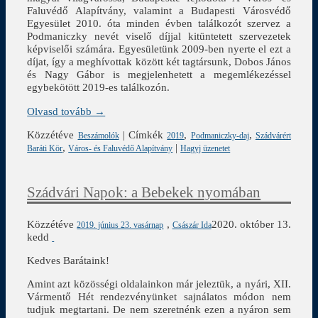
Faluvédő Alapítvány, valamint a Budapesti Városvédő
Egyesület 2010. óta minden évben találkozót szervez a
Podmaniczky nevét viselő díjjal kitüntetett szervezetek
képviselői számára. Egyesületünk 2009-ben nyerte el ezt a
díjat, így a meghívottak között két tagtársunk, Dobos János
és Nagy Gábor is megjelenhetett a megemlékezéssel
egybekötött 2019-es találkozón.
Olvasd tovább →
Közzétéve
|
Címkék
,
,
Beszámolók
2019
Podmaniczky-daj
Szádvárért
,
|
Baráti Kör
Város- és Faluvédő Alapítvány
Hagyj üzenetet
Szádvári Napok: a Bebekek nyomában
Közzétéve
,
2020. október 13.
2019. június 23. vasárnap
Császár Ida
kedd
Kedves Barátaink!
Amint azt közösségi oldalainkon már jeleztük, a nyári, XII.
Vármentő Hét rendezvényünket sajnálatos módon nem
tudjuk megtartani. De nem szeretnénk ezen a nyáron sem