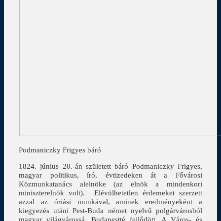
Podmaniczky Frigyes báró
1824. június 20.-án született báró Podmaniczky Frigyes,
magyar politikus, író, évtizedeken át a Fővárosi
Közmunkatanács alelnöke (az elnök a mindenkori
miniszterelnök volt). Elévülhetetlen érdemeket szerzett
azzal az óriási munkával, aminek eredményeként a
kiegyezés utáni Pest-Buda német nyelvű polgárvárosból
magyar világvárossá, Budapestté fejlődött. A Város- és