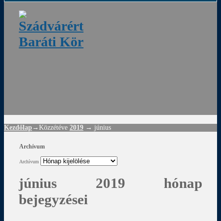
ádvár
d
!
Kezdőlap
→Közzétéve
2019
→
június
Archívum
Archívum
június 2019 hónap
bejegyzései