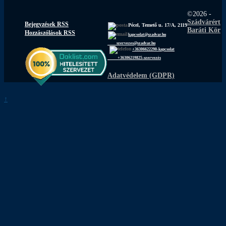
©2026 -
Szádvárért
Bejegyzések RSS
Pécel, Temető u. 17/A, 2119
Baráti Kör
Hozzászólások RSS
kapcsolat@szadvar.hu
szervezes@szadvar.hu
+36306622290-kapcsolat
+36306219825-szervezés
Adatvédelem (GDPR)
↑