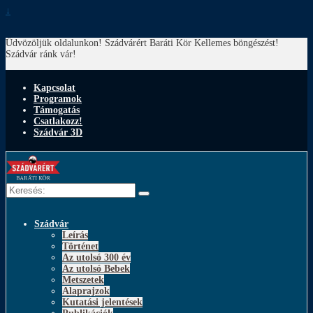
↓
Üdvözöljük oldalunkon! Szádvárért Baráti Kör
Kellemes böngészést!
Szádvár ránk vár!
Kapcsolat
Programok
Támogatás
Csatlakozz!
Szádvár 3D
Keresés:
Szádvár
Leírás
Történet
Az utolsó 300 év
Az utolsó Bebek
Metszetek
Alaprajzok
Kutatási jelentések