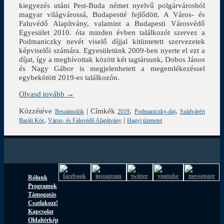
kiegyezés utáni Pest-Buda német nyelvű polgárvárosból
magyar világvárossá, Budapestté fejlődött. A Város- és
Faluvédő Alapítvány, valamint a Budapesti Városvédő
Egyesület 2010. óta minden évben találkozót szervez a
Podmaniczky nevét viselő díjjal kitüntetett szervezetek
képviselői számára. Egyesületünk 2009-ben nyerte el ezt a
díjat, így a meghívottak között két tagtársunk, Dobos János
és Nagy Gábor is megjelenhetett a megemlékezéssel
egybekötött 2019-es találkozón.
Olvasd tovább →
Közzétéve
|
Címkék
,
,
Beszámolók
2019
Podmaniczky-daj
Szádvárért
,
|
Baráti Kör
Város- és Faluvédő Alapítvány
Hagyj üzenetet
Rólunk
Programok
Támogatás
Csatlakozz!
Kapcsolat
Oldaltérkép