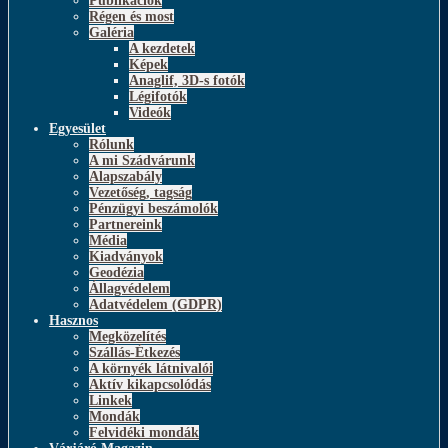
Publikációk
Régen és most
Galéria
A kezdetek
Képek
Anaglif, 3D-s fotók
Légifotók
Videók
Egyesület
Rólunk
A mi Szádvárunk
Alapszabály
Vezetőség, tagság
Pénzügyi beszámolók
Partnereink
Média
Kiadványok
Geodézia
Állagvédelem
Adatvédelem (GDPR)
Hasznos
Megközelítés
Szállás-Étkezés
A környék látnivalói
Aktív kikapcsolódás
Linkek
Mondák
Felvidéki mondák