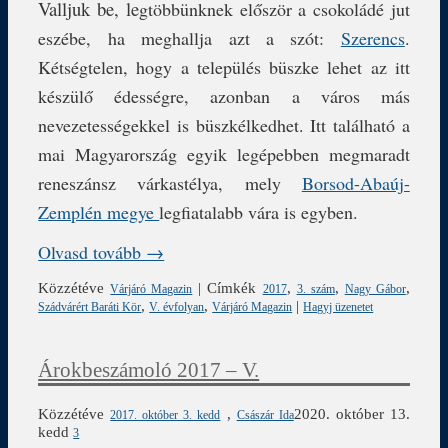
Valljuk be, le
gtöbbünknek először a csokoládé jut
eszébe, ha meghallja azt a szót:
Szerencs
.
Kétségtelen, hogy a település büszke lehet az itt
készülő édességre, azonban a város más
nevezetességekkel is büszkélkedhet. Itt található a
mai Magyarország egyik legépebben megmaradt
reneszánsz várkastélya, mely
Borsod-Abaúj-
Zemplén megye
legfiatalabb vára is egyben.
Olvasd tovább →
Közzétéve
|
Címkék
,
,
,
Várjáró Magazin
2017
3. szám
Nagy Gábor
,
,
|
Szádvárért Baráti Kör
V. évfolyan
Várjáró Magazin
Hagyj üzenetet
Árokbeszámoló 2017 – V.
Közzétéve
,
2020. október 13.
2017. október 3. kedd
Császár Ida
kedd
3