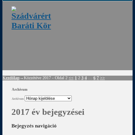
ádvár
d
!
Kezdőlap
→Közzétéve
2017
- Oldal 2
<<
1
2
3
4
…
6
7
>>
Archívum
Archívum
2017 év bejegyzései
Bejegyzés navigáció