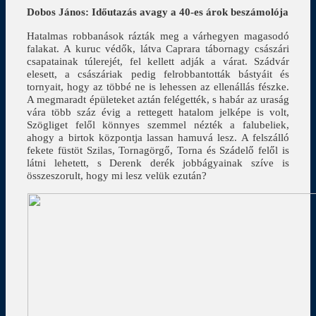
Dobos János: Időutazás avagy a 40-es árok beszámolója
Hatalmas robbanások rázták meg a várhegyen magasodó
falakat. A kuruc védők, látva Caprara tábornagy császári
csapatainak túlerejét, fel kellett adják a várat. Szádvár
elesett, a császáriak pedig felrobbantották bástyáit és
tornyait, hogy az többé ne is lehessen az ellenállás fészke.
A megmaradt épületeket aztán felégették, s habár az uraság
vára több száz évig a rettegett hatalom jelképe is volt,
Szögliget felől könnyes szemmel nézték a falubeliek,
ahogy a birtok központja lassan hamuvá lesz. A felszálló
fekete füstöt Szilas, Tornagörgő, Torna és Szádelő felől is
látni lehetett, s Derenk derék jobbágyainak szíve is
összeszorult, hogy mi lesz velük ezután?