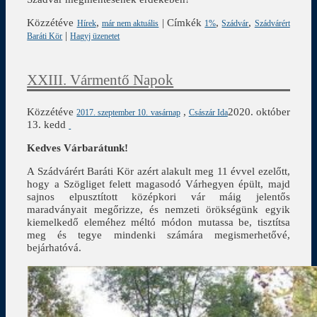
Közzétéve
,
|
Címkék
,
,
Hírek
már nem aktuális
1%
Szádvár
Szádvárért
|
Baráti Kör
Hagyj üzenetet
XXIII. Vármentő Napok
Közzétéve
,
2020. október
2017. szeptember 10. vasárnap
Császár Ida
13. kedd
Kedves Várbarátunk!
A Szádvárért Baráti Kör azért alakult meg 11 évvel ezelőtt,
hogy a Szögliget felett magasodó Várhegyen épült, majd
sajnos elpusztított középkori vár máig jelentős
maradványait megőrizze, és nemzeti örökségünk egyik
kiemelkedő eleméhez méltó módon mutassa be, tisztítsa
meg és tegye mindenki számára megismerhetővé,
bejárhatóvá.