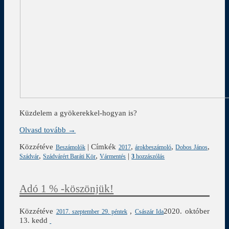
Küzdelem a gyökerekkel-hogyan is?
Olvasd tovább →
Közzétéve
|
Címkék
,
,
,
Beszámolók
2017
árokbeszámoló
Dobos János
,
,
|
Szádvár
Szádvárért Baráti Kör
Vármentés
3
hozzászólás
Adó 1 % -köszönjük!
Közzétéve
,
2020. október
2017. szeptember 29. péntek
Császár Ida
13. kedd