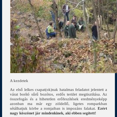
A kezdetek
Az első lelkes csapat(ok)nak hatalmas feladatot jelentett a
várat borító sűrű bozótos, erdős terület megtisztítása. Az
összefogás és a hihetetlen erőfeszítések eredményeképp
azonban ma már egy zöldellő, ligetes romparkban
sétálhatjuk körbe a romjaiban is impozáns falakat.
Ezért
nagy köszönet jár mindenkinek, aki ebben segített!