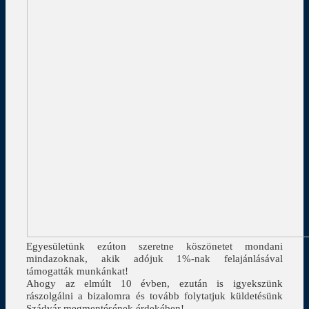
Egyesületünk ezúton szeretne köszönetet mondani
mindazoknak, akik adójuk 1%-nak felajánlásával
támogatták munkánkat!
Ahogy az elmúlt 10 évben, ezután is igyekszünk
rászolgálni a bizalomra és tovább folytatjuk küldetésünk
Szádvár megmentésének érdekében!