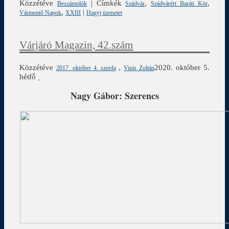
Közzétéve
|
Címkék
,
,
Beszámolók
Szádvár
Szádvárért Baráti Kör
,
|
Vármentő Napok
XXIII
Hagyj üzenetet
Várjáró Magazin, 42.szám
Közzétéve
,
2020. október 5.
2017. október 4. szerda
Vinis Zoltán
hétfő
Nagy Gábor: Szerencs