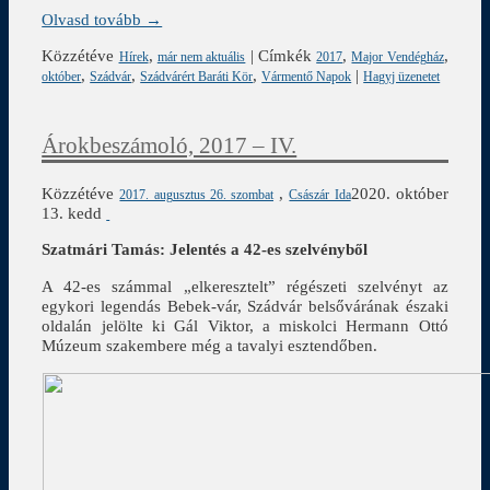
Olvasd tovább →
Közzétéve
,
|
Címkék
,
,
Hírek
már nem aktuális
2017
Major Vendégház
,
,
,
|
október
Szádvár
Szádvárért Baráti Kör
Vármentő Napok
Hagyj üzenetet
Árokbeszámoló, 2017 – IV.
Közzétéve
,
2020. október
2017. augusztus 26. szombat
Császár Ida
13. kedd
Szatmári Tamás: Jelentés a 42-es szelvényből
A 42-es számmal „elkeresztelt” régészeti szelvényt az
egykori legendás Bebek-vár, Szádvár belsővárának északi
oldalán jelölte ki Gál Viktor, a miskolci Hermann Ottó
Múzeum szakembere még a tavalyi esztendőben.