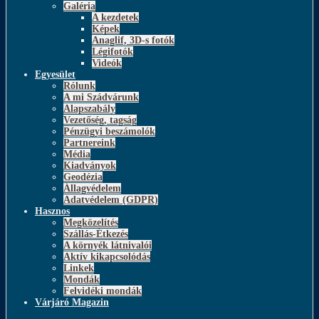
Galéria
A kezdetek
Képek
Anaglif, 3D-s fotók
Légifotók
Videók
Egyesület
Rólunk
A mi Szádvárunk
Alapszabály
Vezetőség, tagság
Pénzügyi beszámolók
Partnereink
Média
Kiadványok
Geodézia
Állagvédelem
Adatvédelem (GDPR)
Hasznos
Megközelítés
Szállás-Étkezés
A környék látnivalói
Aktív kikapcsolódás
Linkek
Mondák
Felvidéki mondák
Várjáró Magazin