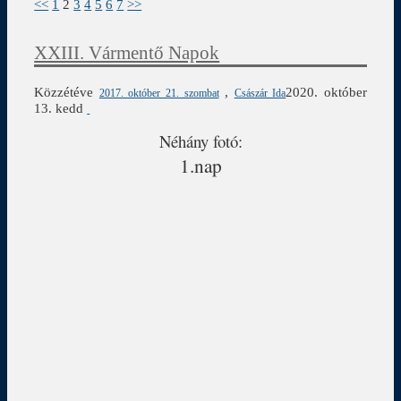
<<
1
2
3
4
5
6
7
>>
XXIII. Vármentő Napok
Közzétéve
,
2020. október
2017. október 21. szombat
Császár Ida
13. kedd
Néhány fotó:
1.nap