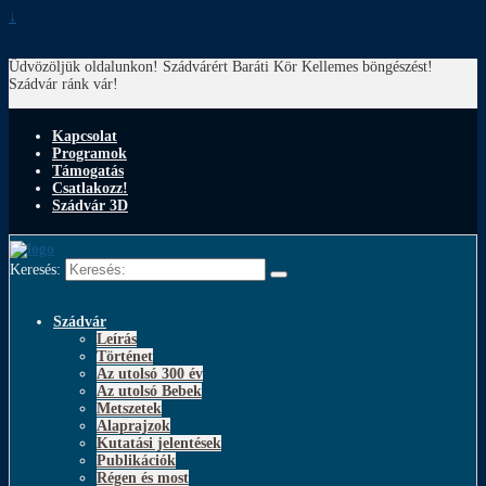
↓
Üdvözöljük oldalunkon! Szádvárért Baráti Kör
Kellemes böngészést!
Szádvár ránk vár!
Kapcsolat
Programok
Támogatás
Csatlakozz!
Szádvár 3D
Keresés:
Szádvár
Leírás
Történet
Az utolsó 300 év
Az utolsó Bebek
Metszetek
Alaprajzok
Kutatási jelentések
Publikációk
Régen és most