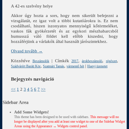
A 42-es szelvény helye
Akkor úgy hozta a sors, hogy nem sikerült befejezni a
vizsgálatát, ez igaz volt a többi kutatóárokra is. Ez nem
csodálható, hiszen iszonyatos mennyiségű kőtörmeléket,
vaskos fák gyökérzetét és az egykori mészhabarcsból
humusszá váló földet kell előbb kiszedni, hogy
hozzáférjünk a várlakók által használt járószintekhez.
Olvasd tovább →
Közzétéve
|
Címkék
,
,
,
Beszámolók
2017
árokbeszámoló
régészet
,
,
|
Szádvárért Baráti Kör
Szatmári Tamás
vármentő hét
Hagyj üzenetet
Bejegyzés navigáció
<<
1
2
3
4
5
6
7
>>
Sidebar Area
Add Some Widgets!
This theme has been designed to be used with sidebars.
This message will no
longer be displayed after you add at least one widget to one of the Sidebar Widget
Areas using the Appearance → Widgets control panel.