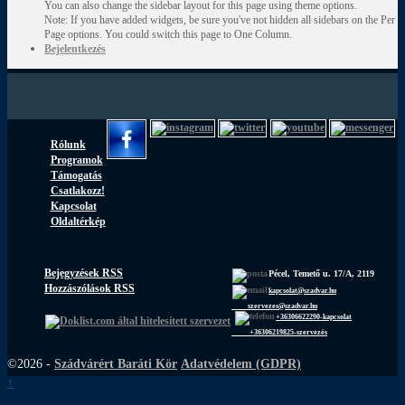
You can also change the sidebar layout for this page using theme options.
Note: If you have added widgets, be sure you've not hidden all sidebars on the Per
Page options. You could switch this page to One Column.
Bejelentkezés
Rólunk
Programok
Támogatás
Csatlakozz!
Kapcsolat
Oldaltérkép
Bejegyzések RSS
Pécel, Temető u. 17/A, 2119
Hozzászólások RSS
kapcsolat@szadvar.hu
szervezes@szadvar.hu
+36306622290-kapcsolat
+36306219825-szervezés
©2026 -
Szádvárért Baráti Kör
Adatvédelem (GDPR)
↑