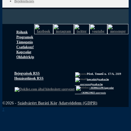
Bejelentkezés
Rólunk
Programok
Támogatás
Csatlakozz!
Kapcsolat
Oldaltérkép
Bejegyzések RSS
Pécel, Temető u. 17/A, 2119
Hozzászólások RSS
kapcsolat@szadvar.hu
szervezes@szadvar.hu
+36306622290-kapcsolat
+36306219825-szervezés
©2026 -
Szádvárért Baráti Kör
Adatvédelem (GDPR)
↑