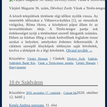
Várjáró Magazin 36. szám, Dévényi Zsolt: Várak a Tirrén-tenger
A közeli települések története régi időkre nyúlik vissza. Az
ismertebb időszakai a Villanova-kultúra [1], az etruszkok
virágzása, Róma ókora, a középkori pápai állam és az
invesztitúraharc ideje. A Tirrén-tenger partja sok
érdekességet nyújt a történelmet szerető látogatók számára.
Ebben az írásban főleg a várak kedvelőnek foglalom össze
azokat a helyeket, amelyeket érdemes felkeresniük. A
cikkben szereplő fényképek többnyire saját felvételek,
kivéve a térképek és a légi felvételek.
Olvasd tovább →
Közzétéve
|
Címkék
,
,
Várjáró Magazin
Dévényi Zsolt
Szádvár
,
,
|
Szádvárért Baráti Kör
Várak a Tirrén-tenger mentén
Várjáró Magazin
Hagyj üzenetet
10 év Szádváron
Közzétéve
,
2020. október
2016. november 17. csütörtök
Császár Ida
12. hétfő
1
Kenéz Andrea sorozata
, 11. rész