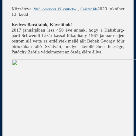
Közzétéve
,
2020. október
2016. december 15. csütörtök
Császár Ida
13. kedd
Kedves Barátaink, Követőink!
2017 januárjában lesz 450 éve annak, hogy a Habsburg-
párti Schwendi Lázár kassai főkapitány 1567 január elején
ostrom alá vette az erdélyiek mellé állt Bebek György főúr
birtokában álló Szádvárt, melyet távollétében felesége,
Patóchy Zsófia védelmezett az őrség élére állva.