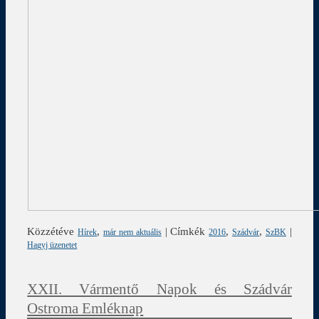
Közzétéve
,
|
Címkék
,
,
|
Hírek
már nem aktuális
2016
Szádvár
SzBK
Hagyj üzenetet
XXII. Vármentő Napok és Szádvár
Ostroma Emléknap