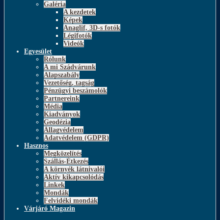
Galéria
A kezdetek
Képek
Anaglif, 3D-s fotók
Légifotók
Videók
Egyesület
Rólunk
A mi Szádvárunk
Alapszabály
Vezetőség, tagság
Pénzügyi beszámolók
Partnereink
Média
Kiadványok
Geodézia
Állagvédelem
Adatvédelem (GDPR)
Hasznos
Megközelítés
Szállás-Étkezés
A környék látnivalói
Aktív kikapcsolódás
Linkek
Mondák
Felvidéki mondák
Várjáró Magazin