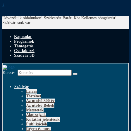
↓
Üdvözöljük oldalunkon! Szádvárért Baráti Kör
Kellemes böngészést!
Szádvár ránk vár!
Kapcsolat
Programok
Támogatás
Csatlakozz!
Szádvár 3D
Keresés:
Szádvár
Leírás
Történet
Az utolsó 300 év
Az utolsó Bebek
Metszetek
Alaprajzok
Kutatási jelentések
Publikációk
Régen és most