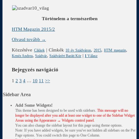
Történelem a természetben
HTM Magazin 2015/2
Olvasd tovább →
Közzétéve
|
Címkék
,
,
,
Cikkek
10 év Szádváron
2015
HTM magazin
,
,
|
Kenéz Andrea
Szádvár
Szádvárért Baráti Kör
1
Válasz
Bejegyzés navigáció
1
2
3
4
…
10
11
>>
Sidebar Area
Add Some Widgets!
This theme has been designed to be used with sidebars.
This message will no
longer be displayed after you add at least one widget to one of the Sidebar Widget
Areas using the Appearance → Widgets control panel.
You can also change the sidebar layout for this page using theme options.
Note: If you have added widgets, be sure you've not hidden all sidebars on the Per
Page options. You could switch this page to One Column.