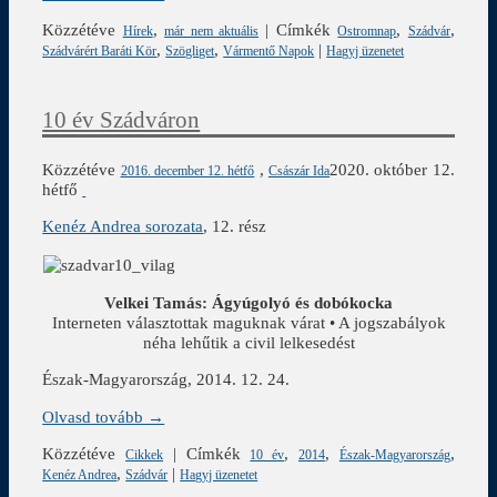
Közzétéve
,
|
Címkék
,
,
Hírek
már nem aktuális
Ostromnap
Szádvár
,
,
|
Szádvárért Baráti Kör
Szögliget
Vármentő Napok
Hagyj üzenetet
10 év Szádváron
Közzétéve
,
2020. október 12.
2016. december 12. hétfő
Császár Ida
hétfő
Kenéz Andrea sorozata
, 12. rész
Velkei Tamás: Ágyúgolyó és dobókocka
Interneten választottak maguknak várat • A jogszabályok
néha lehűtik a civil lelkesedést
Észak-Magyarország, 2014. 12. 24.
Olvasd tovább →
Közzétéve
|
Címkék
,
,
,
Cikkek
10 év
2014
Észak-Magyarország
,
|
Kenéz Andrea
Szádvár
Hagyj üzenetet