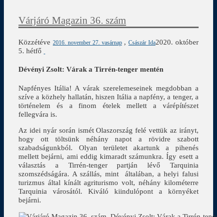
Várjáró Magazin 36. szám
Közzétéve
,
2020. október
2016. november 27. vasárnap
Császár Ida
5. hétfő
Dévényi Zsolt: Várak a Tirrén-tenger mentén
Napfényes Itália! A várak szerelemeseinek megdobban a
szíve a közhely hallatán, hiszen Itália a napfény, a tenger, a
történelem és a finom ételek mellett a várépítészet
fellegvára is.
Az idei nyár során ismét Olaszország felé vettük az irányt,
hogy ott töltsünk néhány napot a rövidre szabott
szabadságunkból. Olyan területet akartunk a pihenés
mellett bejárni, ami eddig kimaradt számunkra. Így esett a
választás a Tirrén-tenger partján lévő Tarquinia
szomszédságára. A szállás, mint általában, a helyi falusi
turizmus által kínált agriturismo volt, néhány kilométerre
Tarquinia városától. Kiváló kiindulópont a környéket
bejárni.