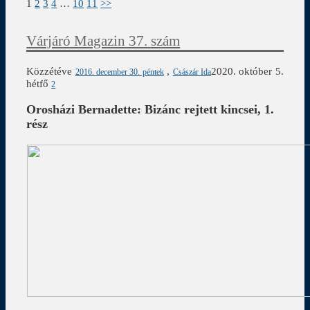
1
2
3
4
…
10
11
>>
Várjáró Magazin 37. szám
Közzétéve
,
2020. október 5.
2016. december 30. péntek
Császár Ida
hétfő
2
Orosházi Bernadette: Bizánc rejtett kincsei, 1.
rész