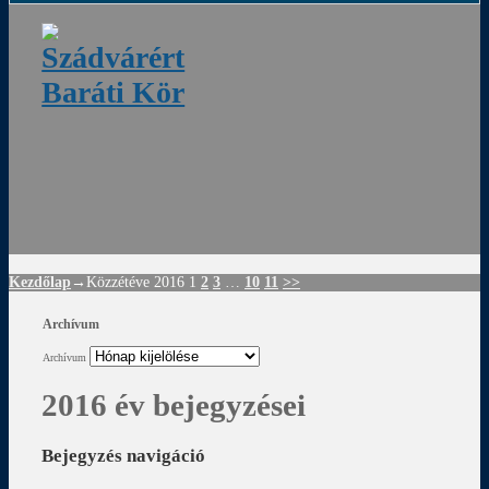
ádvár
d
!
Kezdőlap
→Közzétéve
2016
1
2
3
…
10
11
>>
Archívum
Archívum
2016 év bejegyzései
Bejegyzés navigáció