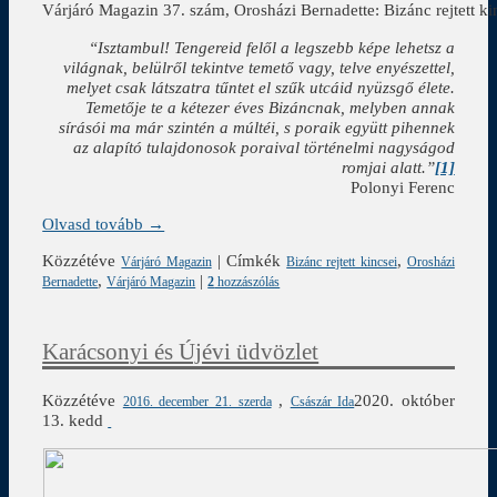
Várjáró Magazin 37. szám, Orosházi Bernadette: Bizánc rejtett kin
“Isztambul! Tengereid felől a legszebb képe lehetsz a
világnak, belülről tekintve temető vagy, telve enyészettel,
melyet csak látszatra tűntet el szűk utcáid nyüzsgő élete.
Temetője te a kétezer éves Bizáncnak, melyben annak
sírásói ma már szintén a múltéi, s poraik együtt pihennek
az alapító tulajdonosok poraival történelmi nagyságod
romjai alatt.”
[1]
Polonyi Ferenc
Olvasd tovább →
Közzétéve
|
Címkék
,
Várjáró Magazin
Bizánc rejtett kincsei
Orosházi
,
|
Bernadette
Várjáró Magazin
2
hozzászólás
Karácsonyi és Újévi üdvözlet
Közzétéve
,
2020. október
2016. december 21. szerda
Császár Ida
13. kedd