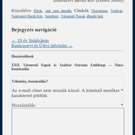
Szádvárért Baráti Kör (Dobos János)
Közzétéve
,
Címkék
,
,
Hírek
már nem aktuális
Ostromnap
Szádvár
,
,
Szádvárért Baráti Kör
Szögliget
Vármentő Napok
állandó link
Bejegyzés navigáció
←
10 év Szádváron
Karácsonyi és Újévi üdvözlet
→
Hozzászólások
XXII. Vármentő Napok és Szádvár Ostroma Emléknap
— Nincs
hozzászólás
Vélemény, hozzászólás?
Az e-mail címet nem tesszük közzé.
A kötelező mezőket
*
karakterrel jelöltük
Hozzászólás
*