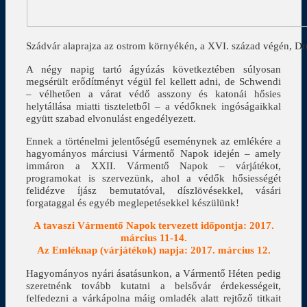
Szádvár alaprajza az ostrom környékén, a XVI. század végén, Dr
A négy napig tartó ágyúzás következtében súlyosan
megsérült erődítményt végül fel kellett adni, de Schwendi
– vélhetően a várat védő asszony és katonái hősies
helytállása miatti tiszteletből – a védőknek ingóságaikkal
együtt szabad elvonulást engedélyezett.
Ennek a történelmi jelentőségű eseménynek az emlékére a
hagyományos márciusi Vármentő Napok idején – amely
immáron a XXII. Vármentő Napok – várjátékot,
programokat is szervezünk, ahol a védők hősiességét
felidézve íjász bemutatóval, díszlövésekkel, vásári
forgataggal és egyéb meglepetésekkel készülünk!
A tavaszi Vármentő Napok tervezett időpontja: 2017.
március 11-14.
Az Emléknap (várjátékok) napja: 2017. március 12.
Hagyományos nyári ásatásunkon, a Vármentő Héten pedig
szeretnénk tovább kutatni a belsővár érdekességeit,
felfedezni a várkápolna máig omladék alatt rejtőző titkait