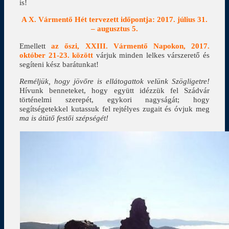
is!
A X. Vármentő Hét tervezett időpontja: 2017. július 31.
– augusztus 5.
Emellett
az őszi, XXIII. Vármentő Napokon, 2017.
október 21-23. között
várjuk minden lelkes várszerető és
segíteni kész barátunkat!
Reméljük, hogy jövőre is ellátogattok velünk Szögligetre!
Hívunk benneteket, hogy együtt idézzük fel Szádvár
történelmi szerepét, egykori nagyságát; hogy
segítségetekkel kutassuk fel rejtélyes zugait és óvjuk meg
ma is átütő festői szépségét!