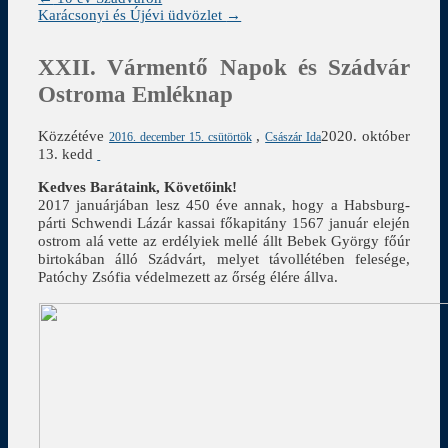
Karácsonyi és Újévi üdvözlet
→
XXII. Vármentő Napok és Szádvár
Ostroma Emléknap
Közzétéve
,
2020. október
2016. december 15. csütörtök
Császár Ida
13. kedd
Kedves Barátaink, Követőink!
2017 januárjában lesz 450 éve annak, hogy a Habsburg-
párti Schwendi Lázár kassai főkapitány 1567 január elején
ostrom alá vette az erdélyiek mellé állt Bebek György főúr
birtokában álló Szádvárt, melyet távollétében felesége,
Patóchy Zsófia védelmezett az őrség élére állva.