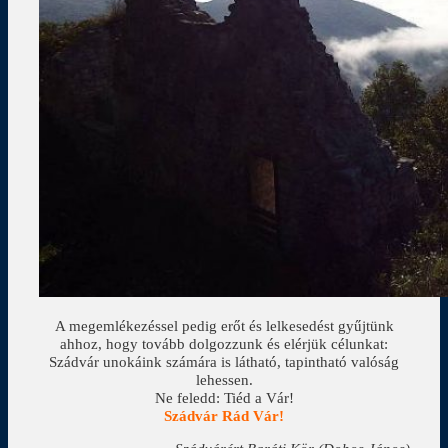
A megemlékezéssel pedig erőt és lelkesedést gyűjtünk
ahhoz, hogy tovább dolgozzunk és elérjük célunkat:
Szádvár unokáink számára is látható, tapintható valóság
lehessen.
Ne feledd: Tiéd a Vár!
Szádvár Rád Vár!