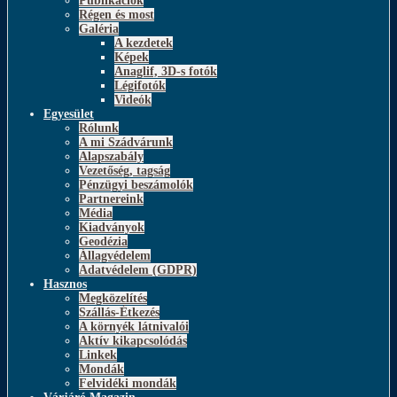
Publikációk
Régen és most
Galéria
A kezdetek
Képek
Anaglif, 3D-s fotók
Légifotók
Videók
Egyesület
Rólunk
A mi Szádvárunk
Alapszabály
Vezetőség, tagság
Pénzügyi beszámolók
Partnereink
Média
Kiadványok
Geodézia
Állagvédelem
Adatvédelem (GDPR)
Hasznos
Megközelítés
Szállás-Étkezés
A környék látnivalói
Aktív kikapcsolódás
Linkek
Mondák
Felvidéki mondák