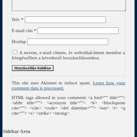
Név
*
E-mail cím
*
Honlap
A nevem, e-mail címem, és weboldalcímem mentése a
böngészőben a következő hozzászólásomhoz.
This site uses Akismet to reduce spam.
Learn how your
comment data is processed.
HTML tags allowed in your comment: <a href="" title="">
<abbr title=""> <acronym title=""> <b> <blockquote
cite=""> <cite> <code> <del datetime=""> <em> <i> <q
cite=""> <s> <strike> <strong>
Sidebar Area