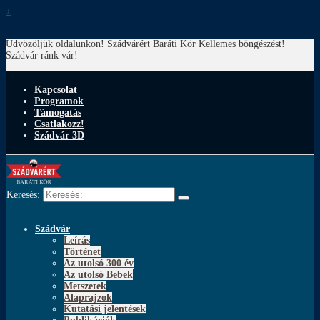
↓
Üdvözöljük oldalunkon! Szádvárért Baráti Kör
Kellemes böngészést!
Szádvár ránk vár!
Kapcsolat
Programok
Támogatás
Csatlakozz!
Szádvár 3D
Keresés:
Szádvár
Leírás
Történet
Az utolsó 300 év
Az utolsó Bebek
Metszetek
Alaprajzok
Kutatási jelentések