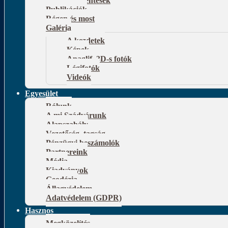
Publikációk
Régen és most
Galéria
A kezdetek
Képek
Anaglif, 3D-s fotók
Légifotók
Videók
Egyesület
Rólunk
A mi Szádvárunk
Alapszabály
Vezetőség, tagság
Pénzügyi beszámolók
Partnereink
Média
Kiadványok
Geodézia
Állagvédelem
Adatvédelem (GDPR)
Hasznos
Megközelítés