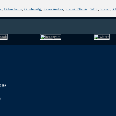
,
,
,
,
,
,
,
a
Dobos János
Gombaszög
Kenéz Andrea
Szatmári Tamás
SzBK
Szepsi
XX
 2119
at