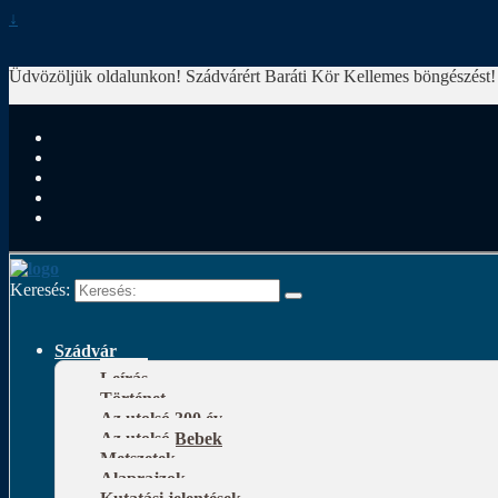
↓
Üdvözöljük oldalunkon! Szádvárért Baráti Kör
Kellemes böngészést!
Keresés:
Szádvár
Leírás
Történet
Az utolsó 300 év
Az utolsó Bebek
Metszetek
Alaprajzok
Kutatási jelentések