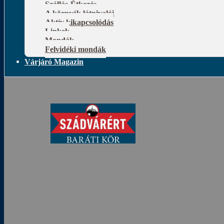
Szállás-Étkezés
A környék látnivalói
Aktív kikapcsolódás
Linkek
Mondák
Felvidéki mondák
Várjáró Magazin