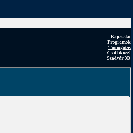
Kapcsolat
Programok
Támogatás
Csatlakozz!
Szádvár 3D