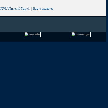
|
XVI. Vármentő Napok
Hagyj üzenetet