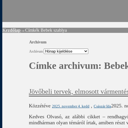
Rád
Kezdőlap
→Címkék
Bebek szablya
Archívum
Archívum
Címke archivum:
Bebek
Jövőbeli tervek, elmosott várment
Közzétéve
,
2025. n
2025. november 4. kedd
Császár Ida
Kedves Olvasó, az alábbi cikket – rendhag
mindhárman olyan témáról írtak, amiben részt v