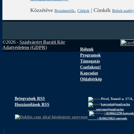
Közzétéve
,
|
Címkék
Beszámolók
Cikkek
Bebek szably
©2026 -
Szádvárért Baráti Kör
Adatvédelem (GDPR)
Rólunk
Programok
Támogatás
Csatlakozz!
Kapcsolat
Oldaltérkép
Bejegyzések RSS
Pécel, Temető u. 17/A,
Hozzászólások RSS
kapcsolat@szadvar.hu
szervezes@szadvar.hu
+36306622290-kapcsol
+36306219825-szervezés
↑