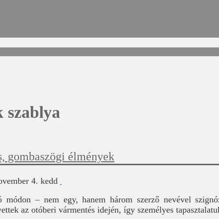
 szablya
és, gombaszögi élmények
ovember 4. kedd
yó módon – nem egy, hanem három szerző nevével szignóz
ettek az otóberi vármentés idején, így személyes tapasztalat