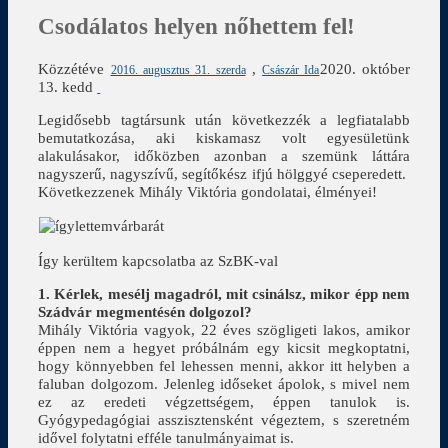
Csodálatos helyen nőhettem fel!
Közzétéve
,
2020. október
2016. augusztus 31. szerda
Császár Ida
13. kedd
Legidősebb tagtársunk után következzék a legfiatalabb
bemutatkozása, aki kiskamasz volt egyesületünk
alakulásakor, időközben azonban a szemünk láttára
nagyszerű, nagyszívű, segítőkész ifjú hölggyé cseperedett.
Következzenek Mihály Viktória gondolatai, élményei!
Így kerültem kapcsolatba az SzBK-val
1. Kérlek, mesélj magadról, mit csinálsz, mikor épp nem
Szádvár megmentésén dolgozol?
Mihály Viktória vagyok, 22 éves szögligeti lakos, amikor
éppen nem a hegyet próbálnám egy kicsit megkoptatni,
hogy könnyebben fel lehessen menni, akkor itt helyben a
faluban dolgozom. Jelenleg időseket ápolok, s mivel nem
ez az eredeti végzettségem, éppen tanulok is.
Gyógypedagógiai asszisztensként végeztem, s szeretném
idővel folytatni efféle tanulmányaimat is.