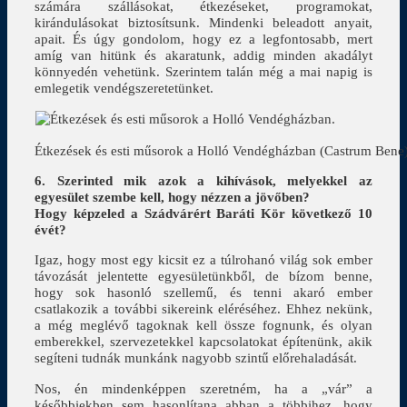
számára szállásokat, étkezéseket, programokat,
kirándulásokat biztosítsunk. Mindenki beleadott anyait,
apait. És úgy gondolom, hogy ez a legfontosabb, mert
amíg van hitünk és akaratunk, addig minden akadályt
könnyedén vehetünk. Szerintem talán még a mai napig is
emlegetik vendégszeretetünket.
Étkezések és esti műsorok a Holló Vendégházban (Castrum Bene
6. Szerinted mik azok a kihívások, melyekkel az
egyesület szembe kell, hogy nézzen a jövőben?
Hogy képzeled a Szádvárért Baráti Kör következő 10
évét?
Igaz, hogy most egy kicsit ez a túlrohanó világ sok ember
távozását jelentette egyesületünkből, de bízom benne,
hogy sok hasonló szellemű, és tenni akaró ember
csatlakozik a további sikereink eléréséhez. Ehhez nekünk,
a még meglévő tagoknak kell össze fognunk, és olyan
emberekkel, szervezetekkel kapcsolatokat építenünk, akik
segíteni tudnák munkánk nagyobb szintű előrehaladását.
Nos, én mindenképpen szeretném, ha a „vár” a
későbbiekben sem hasonlítana abban a többihez, hogy