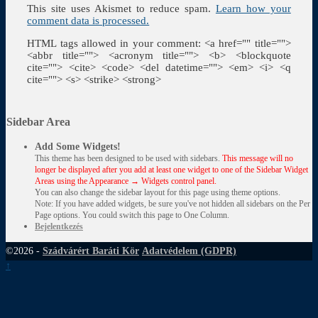
This site uses Akismet to reduce spam.
Learn how your
comment data is processed.
HTML tags allowed in your comment: <a href="" title="">
<abbr title=""> <acronym title=""> <b> <blockquote
cite=""> <cite> <code> <del datetime=""> <em> <i> <q
cite=""> <s> <strike> <strong>
Sidebar Area
Add Some Widgets!
This theme has been designed to be used with sidebars.
This message will no
longer be displayed after you add at least one widget to one of the Sidebar Widget
Areas using the Appearance → Widgets control panel.
You can also change the sidebar layout for this page using theme options.
Note: If you have added widgets, be sure you've not hidden all sidebars on the Per
Page options. You could switch this page to One Column.
Bejelentkezés
©2026 -
Szádvárért Baráti Kör
Adatvédelem (GDPR)
↑