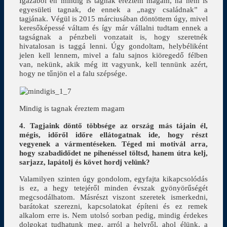
Igazából én mindig is tagnak éreztem magam, ha nem is
egyesületi tagnak, de ennek a „nagy családnak” a
tagjának. Végül is 2015 márciusában döntöttem úgy, mivel
keresőképessé váltam és így már vállalni tudtam ennek a
tagságnak a pénzbeli vonzatait is, hogy szeretnék
hivatalosan is taggá lenni. Úgy gondoltam, helybéliként
jelen kell lennem, mivel a falu sajnos kiöregedő félben
van, nekünk, akik még itt vagyunk, kell tennünk azért,
hogy ne tűnjön el a falu szépsége.
Mindig is tagnak éreztem magam
4. Tagjaink döntő többsége az ország más tájain él,
mégis, időről időre ellátogatnak ide, hogy részt
vegyenek a vármentéseken. Téged mi motivál arra,
hogy szabadidődet ne pihenéssel töltsd, hanem útra kelj,
sarjazz, lapátolj és követ hordj velünk?
Valamilyen szinten úgy gondolom, egyfajta kikapcsolódás
is ez, a hegy tetejéről minden évszak gyönyörűségét
megcsodálhatom. Másrészt viszont szeretek ismerkedni,
barátokat szerezni, kapcsolatokat építeni és ez remek
alkalom erre is. Nem utolsó sorban pedig, mindig érdekes
dolgokat tudhatunk meg, arról a helyről, ahol élünk, a