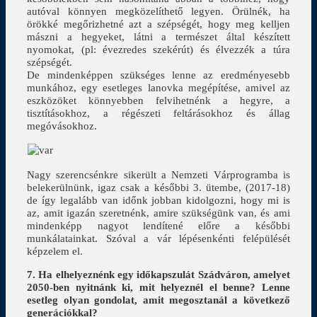
autóval könnyen megközelíthető legyen. Örülnék, ha
örökké megőrizhetné azt a szépségét, hogy meg kelljen
mászni a hegyeket, látni a természet által készített
nyomokat, (pl: évezredes szekérút) és élvezzék a túra
szépségét.
De mindenképpen szükséges lenne az eredményesebb
munkához, egy esetleges lanovka megépítése, amivel az
eszközöket könnyebben felvihetnénk a hegyre, a
tisztításokhoz, a régészeti feltárásokhoz és állag
megóvásokhoz.
Nagy szerencsénkre sikerült a Nemzeti Várprogramba is
belekerülnünk, igaz csak a későbbi 3. ütembe, (2017-18)
de így legalább van időnk jobban kidolgozni, hogy mi is
az, amit igazán szeretnénk, amire szükségünk van, és ami
mindenképp nagyot lendítené előre a későbbi
munkálatainkat. Szóval a vár lépésenkénti felépülését
képzelem el.
7. Ha elhelyeznénk egy időkapszulát Szádváron, amelyet
2050-ben nyitnánk ki, mit helyeznél el benne? Lenne
esetleg olyan gondolat, amit megosztanál a következő
generációkkal?