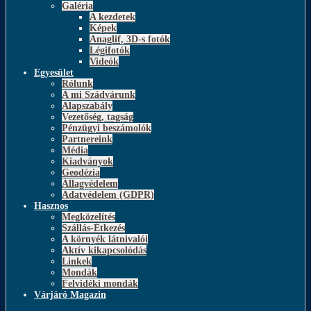
Galéria
A kezdetek
Képek
Anaglif, 3D-s fotók
Légifotók
Videók
Egyesület
Rólunk
A mi Szádvárunk
Alapszabály
Vezetőség, tagság
Pénzügyi beszámolók
Partnereink
Média
Kiadványok
Geodézia
Állagvédelem
Adatvédelem (GDPR)
Hasznos
Megközelítés
Szállás-Étkezés
A környék látnivalói
Aktív kikapcsolódás
Linkek
Mondák
Felvidéki mondák
Várjáró Magazin