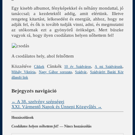
Egy kisebb albumot, fényképekkel és néhány mondattal, jó
tanáccsal; a kezdetektől addig, amit elértünk. Illetve
rengeteg kitartást, lelkesedést és energiát, ahhoz, hogy ne
adják fel, és ők is tovább tudják vinni, adni, és megmutatni
az utókornak ezt a gyönyörű örökséget. Mert büszke
vagyok rá, hogy ilyen csodálatos helyen nőhettem fel!
A csodálatos hely, ahol felnőttem
Közzétéve
Címkék
,
,
Cikkek
10 év Szádváron
A mi Szádvárunk
,
,
,
Mihály Viktória
Nagy Gábor sorozata
Szádvár
Szádvárért Baráti Kör
állandó link
Bejegyzés navigáció
←
A 38. szelvény szépségei
XXI. Vármentő Napok és Ünnepi Közgyűlés
→
Hozzászólások
Csodálatos helyen nőhettem fel!
— Nincs hozzászólás