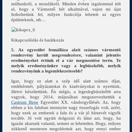
múltunkról, a mondákról. Minden évben izgalommal tölt
el, hogy a Vármentő hét alkalmával, vajon mi újat
fedezhetünk fel, milyen funkciója lehetett az egyes
épületeknek, stb…
Kikapcsolódás és barátkozás
5. Az egyesület fennállása alatt számos vármentő
rendezvény került megrendezésre, valamint jelentős
eredményeket értünk el a vár megmentése terén. Te
melyik eredményünkre vagy a legbüszkébb, melyik
rendezvényünk a legemlékezetesebb?
Igaz, hogy ez alatt a szép idő alatt számos díjat,
emlékérmét, pályázatokat és kiadványokat is nyertünk,
illetve készítettünk. Én mégis, a legeslegbüszkébb arra
vagyok, hogy 2014. májusában megszervezhettük a
Castrum Bene
Egyesület XX. vándorgyűlését. Az, hogy
ebben a kis faluban mennyire nagy összefogás volt, azért,
hogy ezek az emberek a falu és a vár jó hírnevét vigyék
tovább. Jó volt együtt dolgozni és látni azt, hogy, ha
igazán akarunk valamit, semmi se lehetetlen. Hogy, milyen
zökkenő mentesen megoldottuk azt, hogy ennyi ember