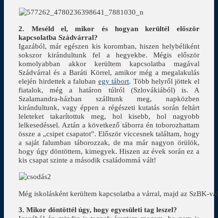
2. Meséld el, mikor és hogyan kerültél először
kapcsolatba Szádvárral?
Igazából, már egészen kis koromban, hiszen helybéliként
sokszor kirándultunk fel a hegyekbe. Mégis először
komolyabban akkor kerültem kapcsolatba magával
Szádvárral és a Baráti Körrel, amikor még a megalakulás
elején hirdettek a faluban
egy tábort
. Több helyről jöttek el
fiatalok, még a határon túlról (Szlovákiából) is. A
Szalamandra-házban szálltunk meg, napközben
kirándultunk, vagy éppen a régészeti kutatás során feltárt
leleteket takarítottuk meg, hol kisebb, hol nagyobb
lelkesedéssel. Aztán a következő táborra én toborozhattam
össze a „csipet csapatot”. Először viccesnek találtam, hogy
a saját falumban táborozzak, de ma már nagyon örülök,
hogy úgy döntöttem, kimegyek. Hiszen az évek során ez a
kis csapat szinte a második családommá vált!
Még iskolásként kerültem kapcsolatba a várral, majd az SzBK-va
3. Mikor döntöttél úgy, hogy egyesületi tag leszel?