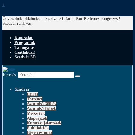
↓
Üdvözöljük oldalunkon! Szádvárért Baráti Kör
Kellemes böngészést!
Szádvár ránk vár!
Kapcsolat
Programok
Támogatás
Csatlakozz!
Szádvár 3D
Keresés:
Szádvár
Leírás
Történet
Az utolsó 300 év
Az utolsó Bebek
Metszetek
Alaprajzok
Kutatási jelentések
Publikációk
Régen és most