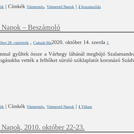
|
Címkék
,
|
lók
Vármentés
Vármentő Napok
2
hozzászólás
 Napok – Beszámoló
,
2020. október 14. szerda
óber 28. csütörtök
Császár Ida
1
mmal gyűltek össze a Várhegy lábánál megbújó Szalamandra-
fogásukba vették a felhőket súroló sziklaplatót koronázó Szádv
t
|
Címkék
,
|
lók
Vármentés
Vármentő Napok
1
Válasz
 Napok, 2010. október 22-23.