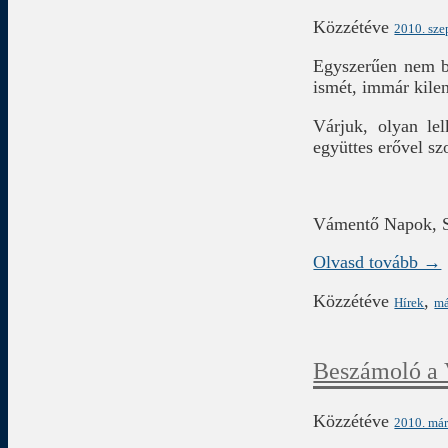
Közzétéve
2010. sze
Egyszerűen nem bí
ismét, immár kile
Várjuk, olyan lel
együttes erővel sz
Vámentő Napok, Sz
Olvasd tovább →
Közzétéve
,
Hírek
má
Beszámoló a 
Közzétéve
2010. már