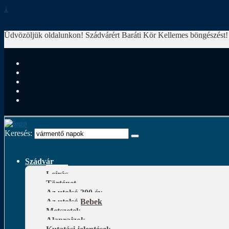
↓
Üdvözöljük oldalunkon! Szádvárért Baráti Kör
Kellemes böngészést!
Keresés:
Szádvár
Leírás
Történet
Az utolsó 300 év
Az utolsó Bebek
Metszetek
Alaprajzok
Kutatási jelentések