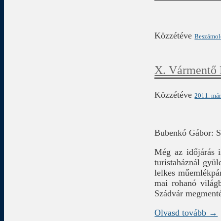
Közzétéve
Beszámo
X. Vármentő
Közzétéve
2011. már
Bubenkó Gábor: S
Még az időjárás 
turistaháznál gyü
lelkes műemlékpár
mai rohanó világb
Szádvár megmenté
Olvasd tovább →