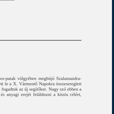
énes-patak völgyében megbújó Szalamandra-
ett le a X. Vármentő Napokra összesereglett
 fogadtuk az új segítőket. Nagy szó ebben a
s anyagi erejét feláldozni a közös célért,