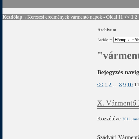
Kezdőlap
→Keresési eredmények
vármentő napok
- Oldal 11
<<
1
2
Archívum
Archívum
"vármen
Bejegyzés navi
<<
1
2
…
8
9
10
1
X. Vármentő 
Közzétéve
2011. már
Szádvári Várment