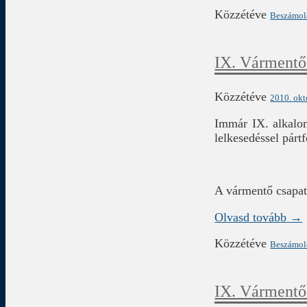
Közzétéve
Beszámo
IX. Vármentő
Közzétéve
2010. okt
Immár IX. alkalo
lelkesedéssel párt
A vármentő csapa
Olvasd tovább →
Közzétéve
Beszámo
IX. Vármentő