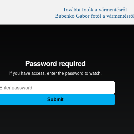
További fotók a vármentésről
Bubenkó Gábor fotói a vármentésrő