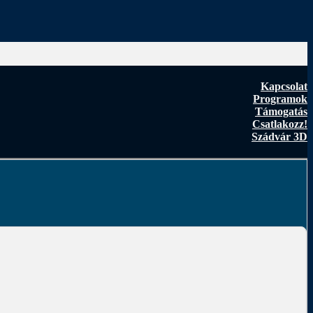
Kapcsolat
Programok
Támogatás
Csatlakozz!
Szádvár 3D