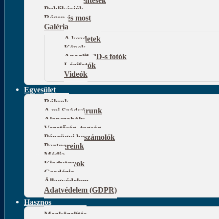
Publikációk
Régen és most
Galéria
A kezdetek
Képek
Anaglif, 3D-s fotók
Légifotók
Videók
Egyesület
Rólunk
A mi Szádvárunk
Alapszabály
Vezetőség, tagság
Pénzügyi beszámolók
Partnereink
Média
Kiadványok
Geodézia
Állagvédelem
Adatvédelem (GDPR)
Hasznos
Megközelítés