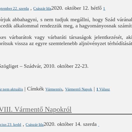
,
2020. október 12. hétfő
ptember 22. szerda
Császár Ida
1
rjuk abbahagyni, s nem tudjuk megállni, hogy Szád várának
ncedik alkalommal rendezzük meg, a hagyományosnak számít
kes várbarátok vagy várbaráti társaságok jelentkezését, a
orítsuk vissza az egyre szemtelenebb aljnövényzet térhódítását
ögliget – Szádvár, 2010. október 22-23.
|
Címkék
,
|
r nem aktuális
Vármentés
Vármentő Napok
1
Válasz
VIII. Vármentő Napokról
,
2020. október 14. szerda
cius 23. kedd
Császár Ida