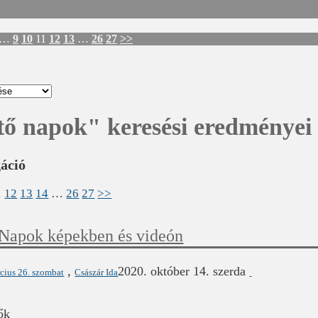
…
9
10
11
12
13
…
26
27
>>
tő napok"
keresési eredményei
gáció
1
12
13
14
…
26
27
>>
Napok képekben és videón
,
2020. október 14. szerda
cius 26. szombat
Császár Ida
ők