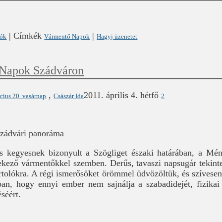
|
Címkék
|
lók
Vármentő Napok
Hagyj üzenetet
 Napok Szádváron
,
2011. április 4. hétfő
cius 20. vasárnap
Császár Ida
2
zádvári panoráma
is kegyesnek bizonyult a Szögliget északi határában, a M
lekező vármentőkkel szemben. Derűs, tavaszi napsugár tekint
tolókra. A régi ismerősöket örömmel üdvözöltük, és szívesen
an, hogy ennyi ember nem sajnálja a szabadidejét, fizikai é
séért.