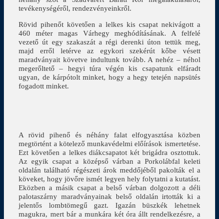
tevékenységéről, rendezvényeinkről.
Rövid pihenőt követően a lelkes kis csapat nekivágott a
460 méter magas Várhegy meghódításának. A felfelé
vezető út egy szakaszát a régi derenki úton tettük meg,
majd erről letérve az egykori szekérút kőbe vésett
maradványait követve indultunk tovább. A nehéz – néhol
megerőltető – hegyi túra végén kis csapatunk elfáradt
ugyan, de kárpótolt minket, hogy a hegy tetején napsütés
fogadott minket.
A rövid pihenő és néhány falat elfogyasztása közben
megtörtént a kötelező munkavédelmi előírások ismertetése.
Ezt követően a lelkes diákcsapatot két brigádra osztottuk.
Az egyik csapat a középső várban a Porkolábfal keleti
oldalán található régészeti árok meddőjéből pakolták el a
köveket, hogy jövőre ismét legyen hely folytatni a kutatást.
Eközben a másik csapat a belső várban dolgozott a déli
palotaszárny maradványainak belső oldalán irtották ki a
jelentős lombtömegű gazt. Igazán büszkék lehetnek
magukra, mert bár a munkára két óra állt rendelkezésre, a