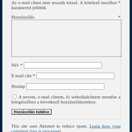
Az e-mail címet nem tesszük közzé.
A kötelező mezőket
*
karakterrel jelöltük
Hozzászólás
*
Név
*
E-mail cím
*
Honlap
A nevem, e-mail címem, és weboldalcímem mentése a
böngészőben a következő hozzászólásomhoz.
This site uses Akismet to reduce spam.
Learn how your
comment data is processed.