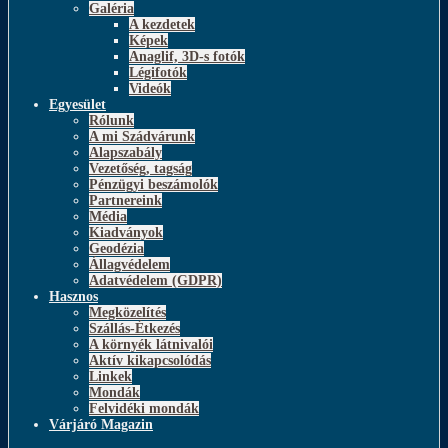
Galéria
A kezdetek
Képek
Anaglif, 3D-s fotók
Légifotók
Videók
Egyesület
Rólunk
A mi Szádvárunk
Alapszabály
Vezetőség, tagság
Pénzügyi beszámolók
Partnereink
Média
Kiadványok
Geodézia
Állagvédelem
Adatvédelem (GDPR)
Hasznos
Megközelítés
Szállás-Étkezés
A környék látnivalói
Aktív kikapcsolódás
Linkek
Mondák
Felvidéki mondák
Várjáró Magazin