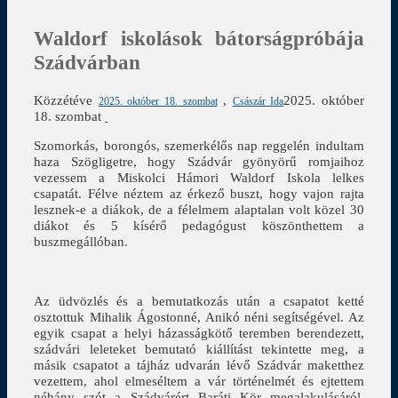
Waldorf iskolások bátorságpróbája
Szádvárban
Közzétéve
,
2025. október
2025. október 18. szombat
Császár Ida
18. szombat
Szomorkás, borongós, szemerkélős nap reggelén indultam
haza Szögligetre, hogy Szádvár gyönyörű romjaihoz
vezessem a Miskolci Hámori Waldorf Iskola lelkes
csapatát. Félve néztem az érkező buszt, hogy vajon rajta
lesznek-e a diákok, de a félelmem alaptalan volt közel 30
diákot és 5 kísérő pedagógust köszönthettem a
buszmegállóban.
Az üdvözlés és a bemutatkozás után a csapatot ketté
osztottuk Mihalik Ágostonné, Anikó néni segítségével. Az
egyik csapat a helyi házasságkötő teremben berendezett,
szádvári leleteket bemutató kiállítást tekintette meg, a
másik csapatot a tájház udvarán lévő Szádvár maketthez
vezettem, ahol elmeséltem a vár történelmét és ejtettem
néhány szót a Szádvárért Baráti Kör megalakulásáról,