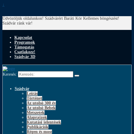
↓
Üdvözöljük oldalunkon! Szádvárért Baráti Kör
Kellemes böngészést!
Szádvár ránk vár!
Kapcsolat
Programok
Támogatás
Csatlakozz!
Szádvár 3D
Keresés:
Szádvár
Leírás
Történet
Az utolsó 300 év
Az utolsó Bebek
Metszetek
Alaprajzok
Kutatási jelentések
Publikációk
Régen és most