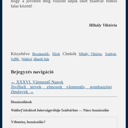
hogy a jövőben még viszont látjuk őket Szádvár romos
falai között!
Mihály Viktória
Közzétéve
,
Címkék
,
,
Beszámolók
Hírek
Mihály Viktória
Szádvár
,
SzBK
Waldorf
állandó link
Bejegyzés navigáció
←
XXXVI. Vármentő Napok
Jövőbeli tervek, elmosott vármentés, gombaszögi
élmények
→
Hozzászólások
Waldorf iskolások bátorságpróbája Szádvárban
— Nincs hozzászólás
Vélemény, hozzászólás?