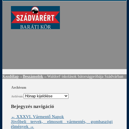
ádvár
d
!
Kezdőlap
→
Beszámolók
→
Waldorf iskolások bátorságpróbája Szádvárban
Archívum
Archívum
Bejegyzés navigáció
←
XXXVI. Vármentő Napok
Jövőbeli tervek, elmosott vármentés, gombaszögi
élmények
→