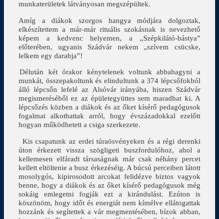
munkaterületek látványosan megszépültek.
Amíg a diákok szorgos hangya módjára dolgoztak,
elkészítettem a már-már rituális szokásnak is nevezhető
képem a kedvenc helyemen, a „Szépkilátó-bástya”
előterében, ugyanis Szádvár nekem „szívem csücske,
lelkem egy darabja”!
Délután két órakor kénytelenek voltunk abbahagyni a
munkát, összepakoltunk és elindultunk a 374 lépcsőfokból
álló lépcsőn lefelé az Alsóvár irányába, hiszen Szádvár
megismeréséből ez az épületegyüttes sem maradhat ki. A
lépcsőzés közben a diákok és az őket kísérő pedagógusok
fogalmat alkothattak arról, hogy évszázadokkal ezelőtt
hogyan működhetett a csiga szerkezete.
Kis csapatunk az erdei túraösvényeken és a régi derenki
úton érkezett vissza szögligeti buszfordulóhoz, ahol a
kellemesen elfáradt társaságnak már csak néhány percet
kellett eltöltenie a busz érkezéséig. A búcsú perceiben látott
mosolygós, kipirosodott arcokat felidézve biztos vagyok
benne, hogy a diákok és az őket kísérő pedagógusok még
sokáig emlegetni fogják ezt a kirándulást. Ezúton is
köszönöm, hogy időt és energiát nem kímélve ellátogattak
hozzánk és segítettek a vár megmentésében, bízok abban,