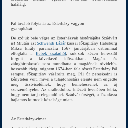
haláláig.
Pál tovább folytatta az Esterházy vagyon
gyarapítását
De szőjük bele végre az Esterházyak históriájába Szádvárt
is! Miután azt
Schwendi Lázár
kassai főkapitány Habsburg
Miksa király parancsára 1567 januárjában ostrommal
elfoglalta a
Bebek családtól
, sok-sok kézen keresztül
forgott a következő időszakban. Magán- és
zálogbirtokosok sora mondhatta a magáénak rövidebb-
hosszabb ideig, mígnem 1674-ben fele részét Esterházy Pál
semptei főkapitány vásárolta meg. Pál úr pereskedni is
kénytelen volt, mivel a tulajdonostárs eleinte nem engedte
meg tisztviselőinek, hogy bemehessenek az új
szerzeményébe. Az uralkodóhoz intézett levelében leírta,
hogy nem tartja elegendőnek Szádvár őrségét, a lázadásra
hajlamos kurucok közelsége miatt.
Az Esterházy-címer