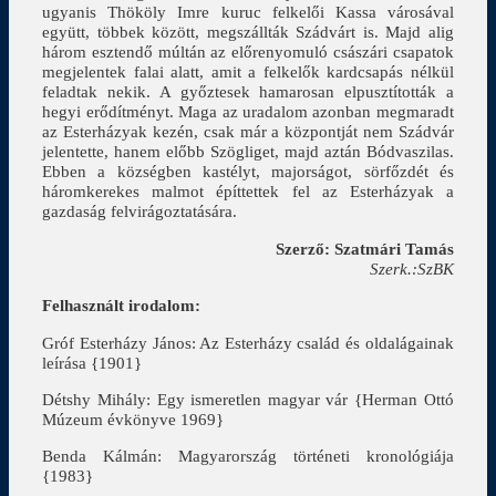
ugyanis Thököly Imre kuruc felkelői Kassa városával
együtt, többek között, megszállták Szádvárt is. Majd alig
három esztendő múltán az előrenyomuló császári csapatok
megjelentek falai alatt, amit a felkelők kardcsapás nélkül
feladtak nekik. A győztesek hamarosan elpusztították a
hegyi erődítményt. Maga az uradalom azonban megmaradt
az Esterházyak kezén, csak már a központját nem Szádvár
jelentette, hanem előbb Szögliget, majd aztán Bódvaszilas.
Ebben a községben kastélyt, majorságot, sörfőzdét és
háromkerekes malmot építtettek fel az Esterházyak a
gazdaság felvirágoztatására.
Szerző: Szatmári Tamás
Szerk.:SzBK
Felhasznált irodalom:
Gróf Esterházy János: Az Esterházy család és oldalágainak
leírása {1901}
Détshy Mihály: Egy ismeretlen magyar vár {Herman Ottó
Múzeum évkönyve 1969}
Benda Kálmán: Magyarország történeti kronológiája
{1983}