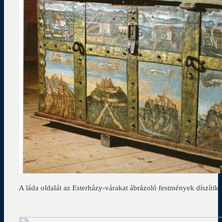
A láda oldalát az Esterházy-várakat ábrázoló festmények díszítik