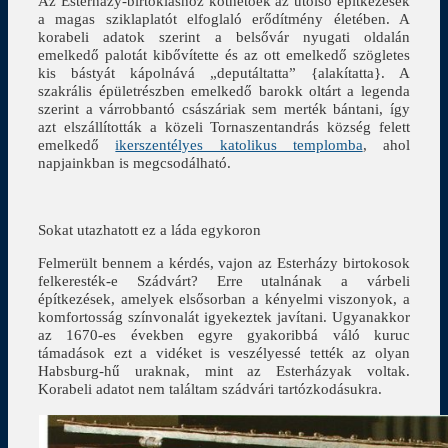
Az Esterházy-birtokláshoz köthetőek az utolsó építkezések
a magas sziklaplatót elfoglaló erődítmény életében. A
korabeli adatok szerint a belsővár nyugati oldalán
emelkedő palotát kibővítette és az ott emelkedő szögletes
kis bástyát kápolnává „deputáltatta” {alakítatta}. A
szakrális épületrészben emelkedő barokk oltárt a legenda
szerint a várrobbantó császáriak sem merték bántani, így
azt elszállították a közeli Tornaszentandrás község felett
emelkedő
ikerszentélyes katolikus templomba
, ahol
napjainkban is megcsodálható.
Sokat utazhatott ez a láda egykoron
Felmerült bennem a kérdés, vajon az Esterházy birtokosok
felkeresték-e Szádvárt? Erre utalnának a várbeli
építkezések, amelyek elsősorban a kényelmi viszonyok, a
komfortosság színvonalát igyekeztek javítani. Ugyanakkor
az 1670-es években egyre gyakoribbá váló kuruc
támadások ezt a vidéket is veszélyessé tették az olyan
Habsburg-hű uraknak, mint az Esterházyak voltak.
Korabeli adatot nem találtam szádvári tartózkodásukra.