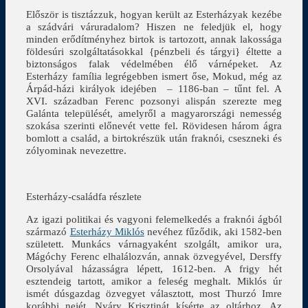
Először is tisztázzuk, hogyan került az Esterházyak kezébe
a szádvári váruradalom? Hiszen ne feledjük el, hogy
minden erődítményhez birtok is tartozott, annak lakossága
földesúri szolgáltatásokkal {pénzbeli és tárgyi} éltette a
biztonságos falak védelmében élő várnépeket. Az
Esterházy família legrégebben ismert őse, Mokud, még az
Árpád-házi királyok idejében – 1186-ban – tűnt fel. A
XVI. században Ferenc pozsonyi alispán szerezte meg
Galánta települését, amelyről a magyarországi nemesség
szokása szerinti előnevét vette fel. Rövidesen három ágra
bomlott a család, a birtokrészük után fraknói, cseszneki és
zólyominak nevezettre.
Esterházy-családfa részlete
Az igazi politikai és vagyoni felemelkedés a fraknói ágból
származó
Esterházy Miklós
nevéhez fűződik, aki 1582-ben
született. Munkács várnagyaként szolgált, amikor ura,
Mágóchy Ferenc elhalálozván, annak özvegyével, Dersffy
Orsolyával házasságra lépett, 1612-ben. A frigy hét
esztendeig tartott, amikor a feleség meghalt. Miklós úr
ismét dúsgazdag özvegyet választott, most Thurzó Imre
korábbi nejét, Nyáry Krisztinát kísérte az oltárhoz. Az