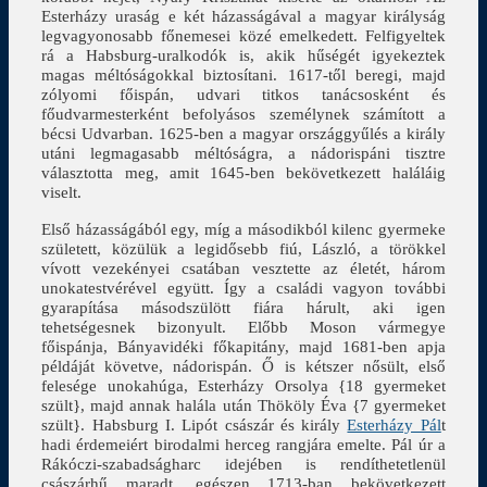
Esterházy uraság e két házasságával a magyar királyság
legvagyonosabb főnemesei közé emelkedett. Felfigyeltek
rá a Habsburg-uralkodók is, akik hűségét igyekeztek
magas méltóságokkal biztosítani. 1617-től beregi, majd
zólyomi főispán, udvari titkos tanácsosként és
főudvarmesterként befolyásos személynek számított a
bécsi Udvarban. 1625-ben a magyar országgyűlés a király
utáni legmagasabb méltóságra, a nádorispáni tisztre
választotta meg, amit 1645-ben bekövetkezett haláláig
viselt.
Első házasságából egy, míg a másodikból kilenc gyermeke
született, közülük a legidősebb fiú, László, a törökkel
vívott vezekényei csatában vesztette az életét, három
unokatestvérével együtt. Így a családi vagyon további
gyarapítása másodszülött fiára hárult, aki igen
tehetségesnek bizonyult. Előbb Moson vármegye
főispánja, Bányavidéki főkapitány, majd 1681-ben apja
példáját követve, nádorispán. Ő is kétszer nősült, első
felesége unokahúga, Esterházy Orsolya {18 gyermeket
szült}, majd annak halála után Thököly Éva {7 gyermeket
szült}. Habsburg I. Lipót császár és király
Esterházy Pál
t
hadi érdemeiért birodalmi herceg rangjára emelte. Pál úr a
Rákóczi-szabadságharc idejében is rendíthetetlenül
császárhű maradt, egészen 1713-ban bekövetkezett