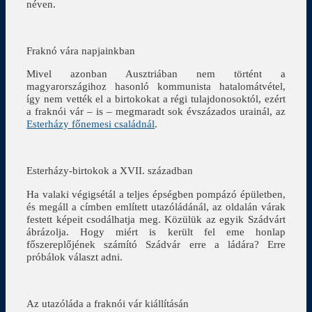
néven.
Fraknó vára napjainkban
Mivel azonban Ausztriában nem történt a
magyarországihoz hasonló kommunista hatalomátvétel,
így nem vették el a birtokokat a régi tulajdonosoktól, ezért
a fraknói vár – is – megmaradt sok évszázados urainál, az
Esterházy főnemesi családnál
.
Esterházy-birtokok a XVII. században
Ha valaki végigsétál a teljes épségben pompázó épületben,
és megáll a címben említett utazóládánál, az oldalán várak
festett képeit csodálhatja meg. Közülük az egyik Szádvárt
ábrázolja. Hogy miért is került fel eme honlap
főszereplőjének számító Szádvár erre a ládára? Erre
próbálok választ adni.
Az utazóláda a fraknói vár kiállításán