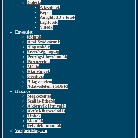
Galéria
A kezdetek
Képek
Anaglif, 3D-s fotók
Légifotók
Videók
Egyesület
Rólunk
A mi Szádvárunk
Alapszabály
Vezetőség, tagság
Pénzügyi beszámolók
Partnereink
Média
Kiadványok
Geodézia
Állagvédelem
Adatvédelem (GDPR)
Hasznos
Megközelítés
Szállás-Étkezés
A környék látnivalói
Aktív kikapcsolódás
Linkek
Mondák
Felvidéki mondák
Várjáró Magazin