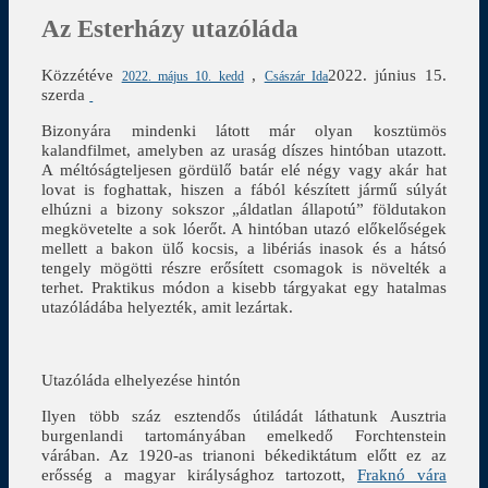
Az Esterházy utazóláda
Közzétéve
,
2022. június 15.
2022. május 10. kedd
Császár Ida
szerda
Bizonyára mindenki látott már olyan kosztümös
kalandfilmet, amelyben az uraság díszes hintóban utazott.
A méltóságteljesen gördülő batár elé négy vagy akár hat
lovat is foghattak, hiszen a fából készített jármű súlyát
elhúzni a bizony sokszor „áldatlan állapotú” földutakon
megkövetelte a sok lóerőt. A hintóban utazó előkelőségek
mellett a bakon ülő kocsis, a libériás inasok és a hátsó
tengely mögötti részre erősített csomagok is növelték a
terhet. Praktikus módon a kisebb tárgyakat egy hatalmas
utazóládába helyezték, amit lezártak.
Utazóláda elhelyezése hintón
Ilyen több száz esztendős útiládát láthatunk Ausztria
burgenlandi tartományában emelkedő Forchtenstein
várában. Az 1920-as trianoni békediktátum előtt ez az
erősség a magyar királysághoz tartozott,
Fraknó vára