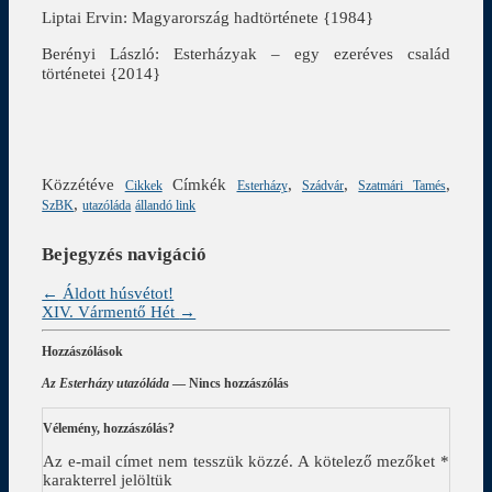
Liptai Ervin: Magyarország hadtörténete {1984}
Berényi László: Esterházyak – egy ezeréves család
történetei {2014}
Közzétéve
Címkék
,
,
,
Cikkek
Esterházy
Szádvár
Szatmári Tamés
,
SzBK
utazóláda
állandó link
Bejegyzés navigáció
←
Áldott húsvétot!
XIV. Vármentő Hét
→
Hozzászólások
Az Esterházy utazóláda
— Nincs hozzászólás
Vélemény, hozzászólás?
Az e-mail címet nem tesszük közzé.
A kötelező mezőket
*
karakterrel jelöltük