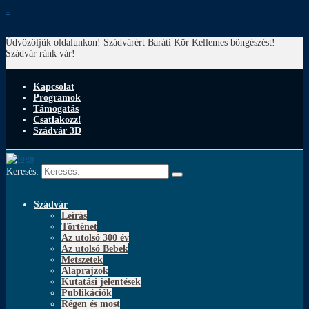
↓
Üdvözöljük oldalunkon! Szádvárért Baráti Kör
Kellemes böngészést!
Szádvár ránk vár!
Kapcsolat
Programok
Támogatás
Csatlakozz!
Szádvár 3D
Keresés:
Szádvár
Leírás
Történet
Az utolsó 300 év
Az utolsó Bebek
Metszetek
Alaprajzok
Kutatási jelentések
Publikációk
Régen és most