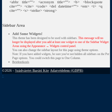
<abbr title=""> <acronym title=""> <b> <blockquote
cite=""> <cite> <code> <del datetime=""> <em> <i> <q
cite=""> <s> <strike> <strong>
Sidebar Area
Add Some Widgets!
This theme has been designed to be used with sidebars.
This message will no
longer be displayed after you add at least one widget to one of the Sidebar Widget
Areas using the Appearance → Widgets control panel.
You can also change the sidebar layout for this page using theme options.
Note: If you have added widgets, be sure you've not hidden all sidebars on the Per
Page options. You could switch this page to One Column.
Bejelentkezés
©2026 -
Szádvárért Baráti Kör
Adatvédelem (GDPR)
↑