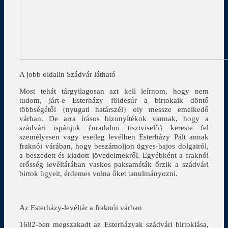
A jobb oldalin Szádvár látható
Most tehát tárgyilagosan azt kell leírnom, hogy nem
tudom, járt-e Esterházy földesúr a birtokaik döntő
többségétől {nyugati határszél} oly messze emelkedő
várban. De arra írásos bizonyítékok vannak, hogy a
szádvári ispánjuk {uradalmi tisztviselő} kereste fel
személyesen vagy esetleg levélben Esterházy Pált annak
fraknói várában, hogy beszámoljon ügyes-bajos dolgairól,
a beszedett és kiadott jövedelmekről. Egyébként a fraknói
erősség levéltárában vaskos paksaméták őrzik a szádvári
birtok ügyeit, érdemes volna őket tanulmányozni.
Az Esterházy-levéltár a fraknói várban
1682-ben megszakadt az Esterházyak szádvári birtoklása,