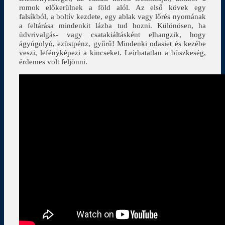
romok előkerülnek a föld alól. Az első kövek egy
falsíkból, a boltív kezdete, egy ablak vagy lőrés nyomának
a feltárása mindenkit lázba tud hozni. Különösen, ha
üdvrivalgás- vagy csatakiáltásként elhangzik, hogy
ágyúgolyó, ezüstpénz, gyűrű! Mindenki odasiet és kezébe
veszi, lefényképezi a kincseket. Leírhatatlan a büszkeség,
érdemes volt feljönni.