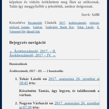
képeken és videón örökítettem meg őket az utókornak.
Talán így meggyőzőbb a jelenlétük, amikor dolgoznak.
Szerk: SzBK
Közzétéve
Címkék
,
,
,
Beszámolók
2017
árokbeszámoló
régészet
,
,
,
,
régészeti kutatás
Szádvár
Szádvárért Baráti Kör
Tokár László
X.
Vármentő Hét
állandó link
Bejegyzés navigáció
←
Árokbeszámoló, 2017. – II.
Árokbeszámoló, 2017 – IV.
→
Hozzászólások
Árokbeszámoló, 2017 – III.
— 2 hozzászólás
Tokár László
on
2017. augusztus 26. szombat at
18:45
írta:
Köszönöm Tamás, úgy legyen, és találkozunk a
várban.
Nagyon Várbarát
on
2017. augusztus 26. szombat
at 07:39
írta: