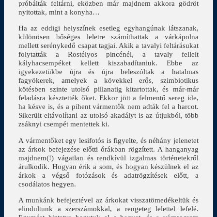
próbálták feltárni, eközben már majdnem akkora gödröt
nyitottak, mint a konyha…
Ha az eddigi helyszínek esetleg egyhangúnak látszanak,
különösen bőséges leletre számíthattak a várkápolna
mellett serénykedő csapat tagjai. Akik a tavalyi feltárásukat
folytatták a Rostélyos pincénél, a tavaly fellelt
kályhacsempéket kellett kiszabadítaniuk. Ebbe az
igyekezetükbe újra és újra beleszóltak a hatalmas
fagyökerek, amelyek a kövekkel erős, szimbiotikus
kötésben szinte utolsó pillanatig kitartottak, és már-már
feladásra késztették őket. Ekkor jött a felmentő sereg ide,
ha késve is, és a pihent vármentők nem adták fel a harcot.
Sikerült eltávolítani az utolsó akadályt is az útjukból, több
zsáknyi csempét mentettek ki.
A vármentőket egy lesifotós is figyelte, és néhány jelenetet
az árkok befejezése előtti órákban rögzített. A hanganyag
majdnem(!) vágatlan és rendkívül izgalmas történetekről
árulkodik. Hogyan érik a som, és hogyan készülnek el az
árkok a végső fotózások és adatrögzítések előtt, a
csodálatos hegyen.
A munkánk befejeztével az árkokat visszatömedékeltük és
elindultunk a szerszámokkal, a rengeteg lelettel lefelé.