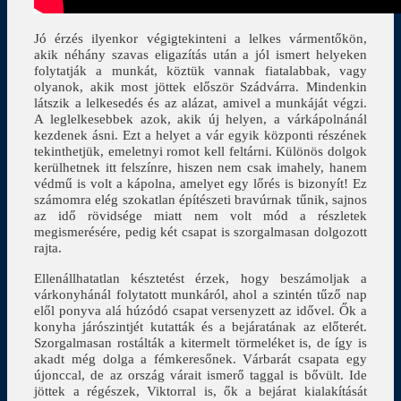
Jó érzés ilyenkor végigtekinteni a lelkes vármentőkön,
akik néhány szavas eligazítás után a jól ismert helyeken
folytatják a munkát, köztük vannak fiatalabbak, vagy
olyanok, akik most jöttek először Szádvárra. Mindenkin
látszik a lelkesedés és az alázat, amivel a munkáját végzi.
A leglelkesebbek azok, akik új helyen, a várkápolnánál
kezdenek ásni. Ezt a helyet a vár egyik központi részének
tekinthetjük, emeletnyi romot kell feltárni. Különös dolgok
kerülhetnek itt felszínre, hiszen nem csak imahely, hanem
védmű is volt a kápolna, amelyet egy lőrés is bizonyít! Ez
számomra elég szokatlan építészeti bravúrnak tűnik, sajnos
az idő rövidsége miatt nem volt mód a részletek
megismerésére, pedig két csapat is szorgalmasan dolgozott
rajta.
Ellenállhatatlan késztetést érzek, hogy beszámoljak a
várkonyhánál folytatott munkáról, ahol a szintén tűző nap
elől ponyva alá húzódó csapat versenyzett az idővel. Ők a
konyha járószintjét kutatták és a bejáratának az előterét.
Szorgalmasan rostálták a kitermelt törmeléket is, de így is
akadt még dolga a fémkeresőnek. Várbarát csapata egy
újonccal, de az ország várait ismerő taggal is bővült. Ide
jöttek a régészek, Viktorral is, ők a bejárat kialakítását