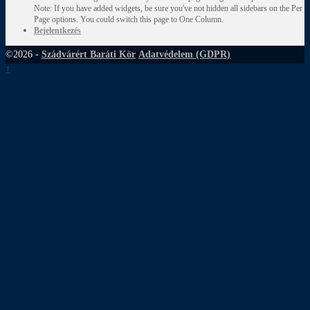
Note: If you have added widgets, be sure you've not hidden all sidebars on the Per
Page options. You could switch this page to One Column.
Bejelentkezés
©2026 -
Szádvárért Baráti Kör
Adatvédelem (GDPR)
↑