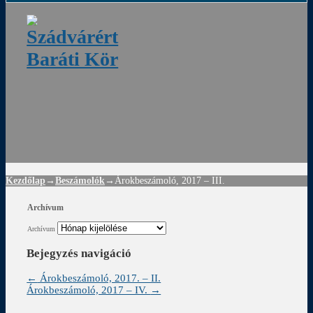
ádvár
d
!
Kezdőlap
→
Beszámolók
→
Árokbeszámoló, 2017 – III.
Archívum
Archívum
Bejegyzés navigáció
←
Árokbeszámoló, 2017. – II.
Árokbeszámoló, 2017 – IV.
→