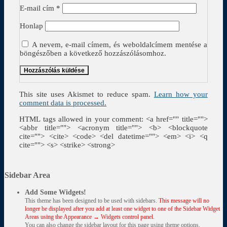
E-mail cím
*
Honlap
A nevem, e-mail címem, és weboldalcímem mentése a
böngészőben a következő hozzászólásomhoz.
This site uses Akismet to reduce spam.
Learn how your
comment data is processed.
HTML tags allowed in your comment: <a href="" title="">
<abbr title=""> <acronym title=""> <b> <blockquote
cite=""> <cite> <code> <del datetime=""> <em> <i> <q
cite=""> <s> <strike> <strong>
Sidebar Area
Add Some Widgets!
This theme has been designed to be used with sidebars.
This message will no
longer be displayed after you add at least one widget to one of the Sidebar Widget
Areas using the Appearance → Widgets control panel.
You can also change the sidebar layout for this page using theme options.