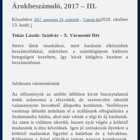
Árokbeszámoló, 2017 – III.
Közzétéve
,
2020. október
2017. augusztus 24. csütörtök
Császár Ida
13. kedd
2
Tokár László: Szádvár – X. Vármentő Hét
Sietve látok munkához, mert barátaim elkészültek
beszámolóikkal, miközben a számítógépem különös
betegségeit kezeltem, így kicsit kitágítva kezdem a
beszámolómat.
Jubileumi vármentésünk
Az előzmények az utóbbi időkben kicsit bizonytalanná
tették számomra a részvételt, de szerencsére sikerült
valamennyire bevethető állapotba kerülnöm. Verőfényes
vasárnap délután indultam el a szállásunk elfoglalására a
Szalamandra házba, ahol már vártak a régi és új barátaink.
Az utam is vidámra sikerült, hiszen nyár végén a költöző
madaraink is útra készülnek. Igen jó szórakozás ilyenkor a
költöző madarakat figyelni a határban és a falvakban.
Különösen a fiatal gólyákat tartom nagyon komikusnak,