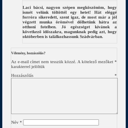
Laci bácsi, nagyon szépen megköszönöm, hogy
ismét velünk töltöttél egy hetet! Hát eléggé
forróra sikeredett, szent igaz, de most már a jól
végzett munka örömével dőlhetünk hátra az
otthoni fotelben. Jó egészséget kívánok a
következő időszakra, magunknak pedig azt, hogy
októberben is találkozhassunk Szádvárban.
Vélemény, hozzászólás?
Az e-mail címet nem tesszük közzé.
A kötelező mezőket
*
karakterrel jelöltük
Hozzászólás
*
Név
*