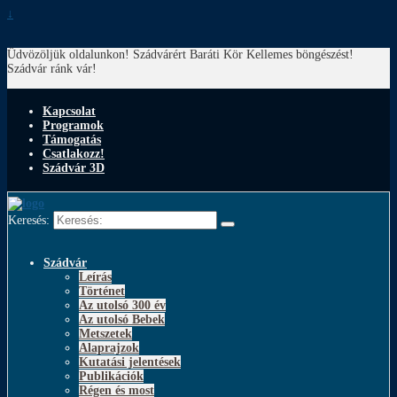
↓
Üdvözöljük oldalunkon! Szádvárért Baráti Kör
Kellemes böngészést!
Szádvár ránk vár!
Kapcsolat
Programok
Támogatás
Csatlakozz!
Szádvár 3D
Keresés:
Szádvár
Leírás
Történet
Az utolsó 300 év
Az utolsó Bebek
Metszetek
Alaprajzok
Kutatási jelentések
Publikációk
Régen és most