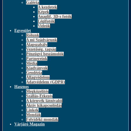
Galéria
A kezdetek
Képek
Anaglif, 3D-s fotók
Légifotók
Videók
Egyesület
Rólunk
A mi Szádvárunk
Alapszabály
Vezetőség, tagság
Pénzügyi beszámolók
Partnereink
Média
Kiadványok
Geodézia
Állagvédelem
Adatvédelem (GDPR)
Hasznos
Megközelítés
Szállás-Étkezés
A környék látnivalói
Aktív kikapcsolódás
Linkek
Mondák
Felvidéki mondák
Várjáró Magazin