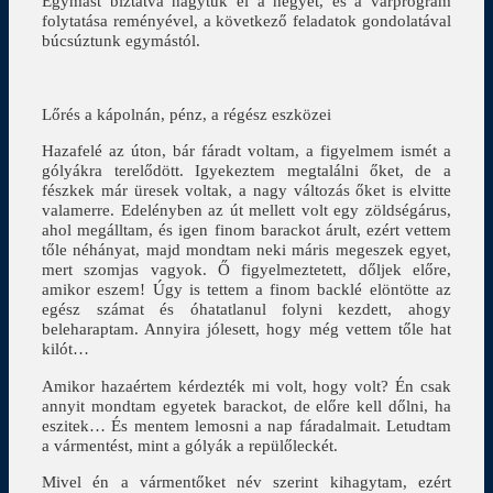
Egymást biztatva hagytuk el a hegyet, és a várprogram
folytatása reményével, a következő feladatok gondolatával
búcsúztunk egymástól.
Lőrés a kápolnán, pénz, a régész eszközei
Hazafelé az úton, bár fáradt voltam, a figyelmem ismét a
gólyákra terelődött. Igyekeztem megtalálni őket, de a
fészkek már üresek voltak, a nagy változás őket is elvitte
valamerre. Edelényben az út mellett volt egy zöldségárus,
ahol megálltam, és igen finom barackot árult, ezért vettem
tőle néhányat, majd mondtam neki máris megeszek egyet,
mert szomjas vagyok. Ő figyelmeztetett, dőljek előre,
amikor eszem! Úgy is tettem a finom backlé elöntötte az
egész számat és óhatatlanul folyni kezdett, ahogy
beleharaptam. Annyira jólesett, hogy még vettem tőle hat
kilót…
Amikor hazaértem kérdezték mi volt, hogy volt? Én csak
annyit mondtam egyetek barackot, de előre kell dőlni, ha
eszitek… És mentem lemosni a nap fáradalmait. Letudtam
a vármentést, mint a gólyák a repülőleckét.
Mivel én a vármentőket név szerint kihagytam, ezért