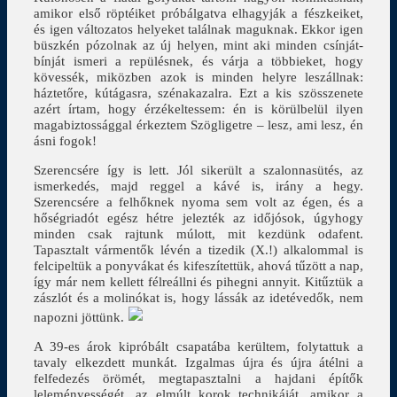
amikor első röptéiket próbálgatva elhagyják a fészkeiket,
és igen változatos helyeket találnak maguknak. Ekkor igen
büszkén pózolnak az új helyen, mint aki minden csínját-
bínját ismeri a repülésnek, és várja a többieket, hogy
kövessék, miközben azok is minden helyre leszállnak:
háztetőre, kútágasra, szénakazalra. Ezt a kis szösszenete
azért írtam, hogy érzékeltessem: én is körülbelül ilyen
magabiztossággal érkeztem Szögligetre – lesz, ami lesz, én
ásni fogok!
Szerencsére így is lett. Jól sikerült a szalonnasütés, az
ismerkedés, majd reggel a kávé is, irány a hegy.
Szerencsére a felhőknek nyoma sem volt az égen, és a
hőségriadót egész hétre jelezték az időjósok, úgyhogy
minden csak rajtunk múlott, mit kezdünk odafent.
Tapasztalt vármentők lévén a tizedik (X.!) alkalommal is
felcipeltük a ponyvákat és kifeszítettük, ahová tűzött a nap,
így már nem kellett félreállni és pihegni annyit. Kitűztük a
zászlót és a molinókat is, hogy lássák az idetévedők, nem
napozni jöttünk.
A 39-es árok kipróbált csapatába kerültem, folytattuk a
tavaly elkezdett munkát. Izgalmas újra és újra átélni a
felfedezés örömét, megtapasztalni a hajdani építők
leleményességét, az elmúlt korok technikáját, amikor a