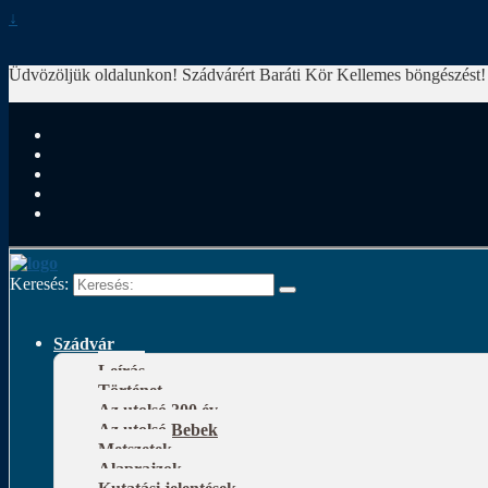
↓
Üdvözöljük oldalunkon! Szádvárért Baráti Kör
Kellemes böngészést!
Keresés:
Szádvár
Leírás
Történet
Az utolsó 300 év
Az utolsó Bebek
Metszetek
Alaprajzok
Kutatási jelentések