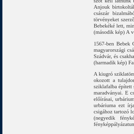
szót kell látnunk
Anjouk birtokoltá
császár bizalmáb
törvényeket szerző
Bebekéké lett, min
(második kép) A v
1567-ben Bebek G
magyarországi csás
Szádvár, és csakha
(harmadik kép) Fa
A kiugró sziklatöm
okozott a tulajd
sziklafalba épített
maradványai. E cs
előírásai, urbáriu
urbáriuma ezt írj
csigához tartozó l
(negyedik fény
fényképpályázatunk