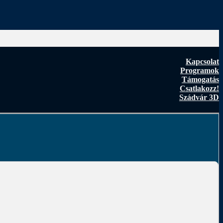
Kapcsolat
Programok
Támogatás
Csatlakozz!
Szádvár 3D