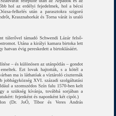
. Szádvárat felépülte után az Árpádok és az
őbb hol az erdélyi fejedelmek, hol a bécsi
ózsa-felkelés után a parasztokra szigorú
drőt, Krasznahorkát és Torna várát is uraló
nt túlerővel támadó Schwendi Lázár felső-
stromot. Utána a királyi kamara birtoka lett
y hatvan évig pereskedett a birtoklásáért.
lítése – és különösen az utánpótlás – gondot
emeltek. Ezt lovak hajtották, s a kötél a
 várban ma is láthatóak a víztároló ciszternák
b jobbágyközség XVI. századi szolgáltatási
Például a szomszédos Szín falu 1570-ben kelt
ogy a szükség kívánja, továbbá sorjában a
tukért: fejenként és naponként két cipót.)
alon (Dr. JoÓ, Tibor és Veres András