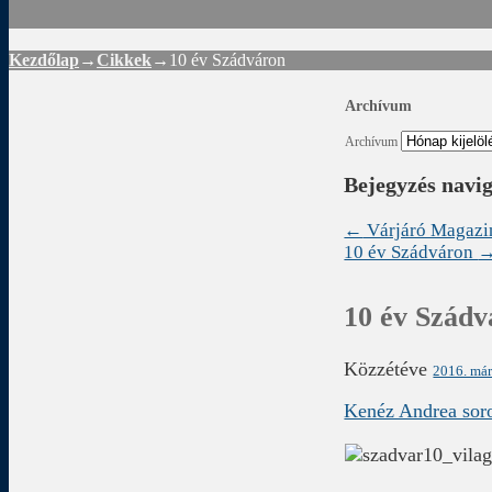
Kezdőlap
→
Cikkek
→
10 év Szádváron
Archívum
Archívum
Bejegyzés navi
←
Várjáró Magazi
10 év Szádváron
10 év Szádv
Közzétéve
2016. már
Kenéz Andrea sor