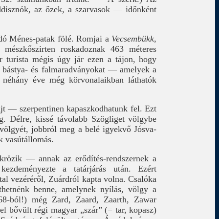
addisznók, az őzek, a szarvasok — időnként
odó Ménes-patak fölé. Romjai a
Vecsembükk
,
y mészkőszirten roskadoznak 463 méteres
er turista mégis úgy jár ezen a tájon, hogy
s bástya- és falmaradványokat — amelyek a
ól néhány éve még körvonalaikban láthatók
jt — szerpentinen kapaszkodhatunk fel. Ezt
g. Délre, kissé távolabb Szögliget völgybe
völgyét, jobbról meg a belé igyekvő Jósva-
ek vasútállomás.
rözik — annak az erődítés-rendszernek a
kezdeményezte a tatárjárás után. Ezért
tal vezéréről, Zuárdról kapta volna. Csalóka
jthetnénk benne, amelynek nyílás, völgy a
1268-ból!) még Zard, Zaard, Zaarth, Zawar
l bővült régi magyar „szár” (= tar, kopasz)