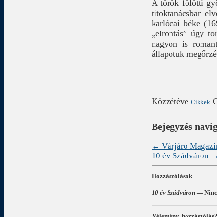
A török fölötti gy
titoktanácsban elv
karlócai béke (1
„elrontás” úgy tö
nagyon is romant
állapotuk megőrzés
Közzétéve
Cikkek
Bejegyzés navi
←
Várjáró Magazi
10 év Szádváron
Hozzászólások
10 év Szádváron
— Nincs
Vélemény, hozzászólás