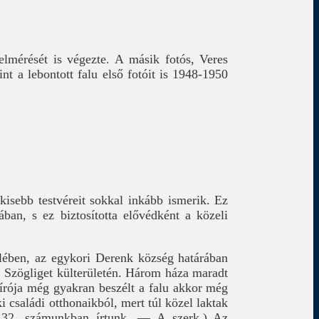
elmérését is végezte. A másik fotós, Veres
int a lebontott falu első fotóit is 1948-1950
 kisebb testvéreit sokkal inkább ismerik. Ez
ban, s ez biztosította elővédként a közeli
elében, az egykori Derenk község határában
y Szögliget külterületén. Három háza maradt
írója még gyakran beszélt a falu akkor még
i családi otthonaikból, mert túl közel laktak
ről 32. számunkban írtunk. — A szerk.) Az