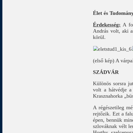
Élet és Tudomány
Érdekesség:
A fot
András volt, aki a
körül.
(első kép) A várpa
SZÁDVÁR
Különös sorsra jut
volt a hátvédje a
Krasznahorka „büs
A régészetileg mé
rejtőzik. Ezt a f
épen, bennük mind
szlováknak vélt le
Horthy szelcepus