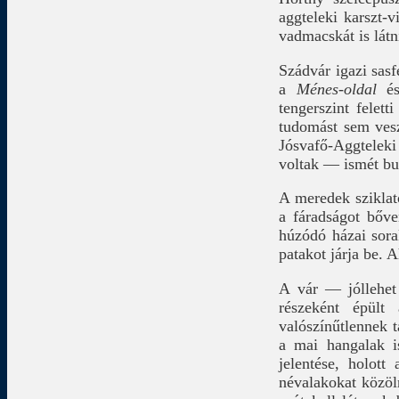
aggteleki karszt-
vadmacskát is látni
Szádvár igazi sas
a
Ménes-oldal
é
tengerszint felet
tudomást sem ves
Jósvafő-Aggteleki
voltak — ismét bu
A meredek sziklat
a fáradságot bőve
húzódó házai sora
patakot járja be. 
A vár — jóllehet
részeként épült
valószínűtlennek t
a mai hangalak i
jelentése, holot
névalakokat közöl