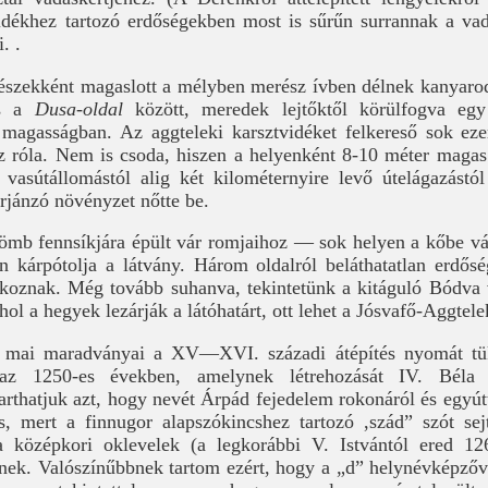
vidékhez tartozó erdőségekben most is sűrűn surrannak a v
. .
fészekként magaslott a mélyben merész ívben délnek kanyar
s a
Dusa-oldal
között, meredek lejtőktől körülfogva eg
ti magasságban. Az aggteleki karsztvidéket felkereső sok ez
z róla. Nem is csoda, hiszen a helyenként 8-10 méter maga
 vasútállomástól alig két kilométernyire levő útelágazást
rjánzó növényzet nőtte be.
ömb fennsíkjára épült vár romjaihoz — sok helyen a kőbe vá
n kárpótolja a látvány. Három oldalról beláthatatlan erdősé
koznak. Még tovább suhanva, tekintetünk a kitáguló Bódva 
Ahol a hegyek lezárják a látóhatárt, ott lehet a Jósvafő-Aggtel
 mai maradványai a XV—XVI. századi átépítés nyomát tük
 az 1250-es években, amelynek létrehozását IV. Béla 
arthatjuk azt, hogy nevét Árpád fejedelem rokonáról és egyút
s, mert a finnugor alapszókincshez tartozó ,szád” szót se
t a középkori oklevelek (a legkorábbi V. Istvántól ered 
nek. Valószínűbbnek tartom ezért, hogy a „d” helynévképzőve