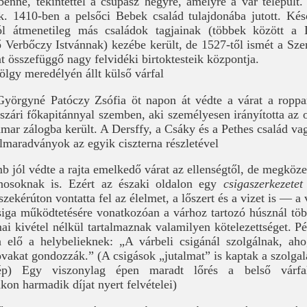
 benne, tekintettel a csupasz hegyre, amelyre a vár települt
k. 1410-ben a pelsőci Bebek család tulajdonába jutott. Kés
ól átmenetileg más családok tagjainak (többek között a D
 Verbőczy Istvánnak) kezébe került, de 1527-től ismét a Szen
t összefüggő nagy felvidéki birtoktesteik központja.
ölgy meredélyén állt külső várfal
yörgyné Patóczy Zsófia öt napon át védte a várat a roppa
zári főkapitánnyal szemben, aki személyesen irányította az o
mar zálogba került. A Dersffy, a Csáky és a Pethes család vag
lmaradványok az egyik ciszterna részletével
b jól védte a rajta emelkedő várat az ellenségtől, de megköze
onosoknak is. Ezért az északi oldalon egy
csigaszerkezetet
 szekérúton vontatta fel az élelmet, a lőszert és a vizet is — a
iga működtetésére vonatkozóan a várhoz tartozó húsznál töb
mai kivétel nélkül tartalmaznak valamilyen kötelezettséget. 
a elő a helybelieknek: „A várbeli csigánál szolgálnak, ah
ovakat gondozzák.” (A csigások „jutalmat” is kaptak a szolgala
kép) Egy viszonylag épen maradt lőrés a belső várf
on harmadik díjat nyert felvételei)