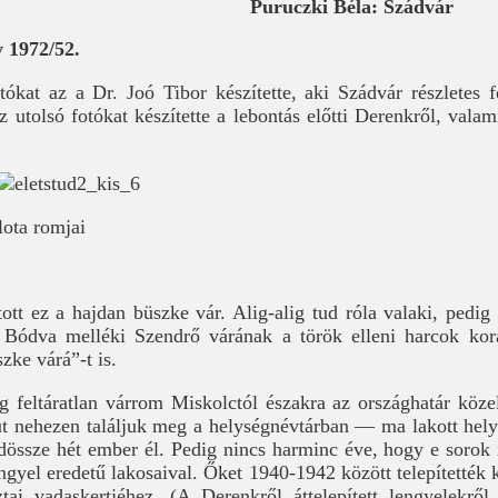
Puruczki Béla: Szádvár
 1972/52.
ókat az a Dr. Joó Tibor készítette, aki Szádvár részletes f
z utolsó fotókat készítette a lebontás előtti Derenkről, valam
lota romjai
ott ez a hajdan büszke vár. Alig-alig tud róla valaki, pedig
 Bódva melléki Szendrő várának a török elleni harcok korá
zke várá”-t is.
g feltáratlan várrom Miskolctól északra az országhatár köz
alut nehezen találjuk meg a helységnévtárban — ma lakott hel
össze hét ember él. Pedig nincs harminc éve, hogy e sorok 
ngyel eredetű lakosaival. Őket 1940-1942 között telepítették k
ztai vadaskertjéhez. (A Derenkről áttelepített lengyelek