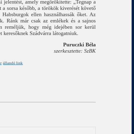
si jelentést, amely megörökítette: „Tegnap a
tt a sorsa később, a törökök kiverését követő
 Habsburgok ellen használhassák őket. Az
ták. Ránk már csak az emlékek és a sajnos
m reméljük, hogy még idejében sor kerül
et keresőknek Szádvárra látogatniuk.
Puruczki Béla
szerkesztette: SzBK
r
állandó link