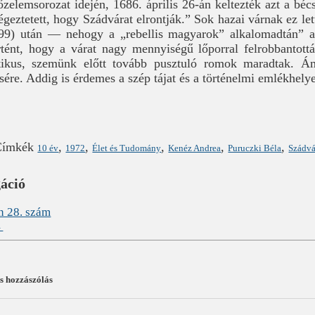
őzelemsorozat idején, 1686. április 26-án keltezték azt a béc
égeztetett, hogy Szádvárat elrontják.” Sok hazai várnak ez le
699) után — nehogy a „rebellis magyarok” alkalomadtán” a
rtént, hogy a várat nagy mennyiségű lőporral felrobbantot
ikus, szemünk előtt tovább pusztuló romok maradtak. Á
ére. Addig is érdemes a szép tájat és a történelmi emlékhely
Címkék
,
,
,
,
,
10 év
1972
Élet és Tudomány
Kenéz Andrea
Puruczki Béla
Szádvá
gáció
n 28. szám
→
 hozzászólás
?