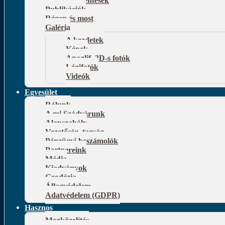
Publikációk
Régen és most
Galéria
A kezdetek
Képek
Anaglif, 3D-s fotók
Légifotók
Videók
Egyesület
Rólunk
A mi Szádvárunk
Alapszabály
Vezetőség, tagság
Pénzügyi beszámolók
Partnereink
Média
Kiadványok
Geodézia
Állagvédelem
Adatvédelem (GDPR)
Hasznos
Megközelítés