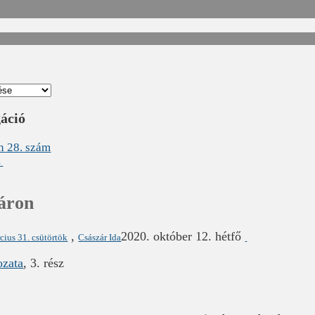
gáció
n 28. szám
→
áron
,
2020. október 12. hétfő
cius 31. csütörtök
Császár Ida
ozata
, 3. rész