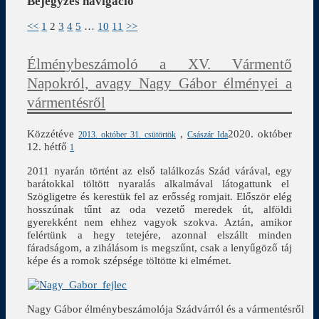
Bejegyzés navigáció
<<
1
2
3
4
5
…
10
11
>>
Élménybeszámoló a XV. Vármentő
Napokról, avagy Nagy Gábor élményei a
vármentésről
Közzétéve
,
2020. október
2013. október 31. csütörtök
Császár Ida
12. hétfő
1
2011 nyarán történt az első találkozás Szád várával, egy
barátokkal töltött nyaralás alkalmával látogattunk el
Szögligetre és kerestük fel az erősség romjait. Először elég
hosszúnak tűnt az oda vezető meredek út, alföldi
gyerekként nem ehhez vagyok szokva. Aztán, amikor
felértünk a hegy tetejére, azonnal elszállt minden
fáradságom, a zihálásom is megszűnt, csak a lenyűgöző táj
képe és a romok szépsége töltötte ki elmémet.
Nagy Gábor élménybeszámolója Szádvárról és a vármentésről