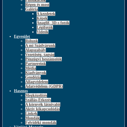
Publikációk
Régen és most
Galéria
A kezdetek
Képek
Anaglif, 3D-s fotók
Légifotók
Videók
Egyesület
Rólunk
A mi Szádvárunk
Alapszabály
Vezetőség, tagság
Pénzügyi beszámolók
Partnereink
Média
Kiadványok
Geodézia
Állagvédelem
Adatvédelem (GDPR)
Hasznos
Megközelítés
Szállás-Étkezés
A környék látnivalói
Aktív kikapcsolódás
Linkek
Mondák
Felvidéki mondák