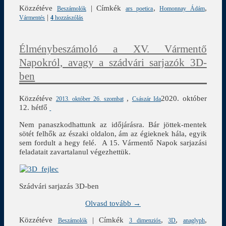
Közzétéve
|
Címkék
,
,
Beszámolók
ars poetica
Homonnay Ádám
|
Vármentés
4
hozzászólás
Élménybeszámoló a XV. Vármentő
Napokról, avagy a szádvári sarjazók 3D-
ben
Közzétéve
,
2020. október
2013. október 26. szombat
Császár Ida
12. hétfő
Nem panaszkodhattunk az időjárásra. Bár jöttek-mentek
sötét felhők az északi oldalon, ám az égieknek hála, egyik
sem fordult a hegy felé. A 15. Vármentő Napok sarjazási
feladatait zavartalanul végezhettük.
Szádvári sarjazás 3D-ben
Olvasd tovább →
Közzétéve
|
Címkék
,
,
,
Beszámolók
3 dimenziós
3D
anaglyph