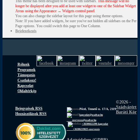
This theme has been designed to be used with sidebars.
This message will no
longer be displayed after you add at least one widget to one of the Sidebar Widget
Areas using the Appearance → Widgets control panel.
You can also change the sidebar layout for this page using theme options.
Note: If you have added widgets, be sure you've not hidden all sidebars on the Per
Page options. You could switch this page to One Column.
Bejelentkezés
Rólunk
Programok
Támogatás
Csatlakozz!
Kapcsolat
Oldaltérkép
©2026 -
Szádvárért
Bejegyzések RSS
Pécel, Temető u. 17/A, 2119
Baráti Kör
Hozzászólások RSS
kapcsolat@szadvar.hu
szervezes@szadvar.hu
+36306622290-kapcsolat
+36306219825-szervezés
Adatvédelem (GDPR)