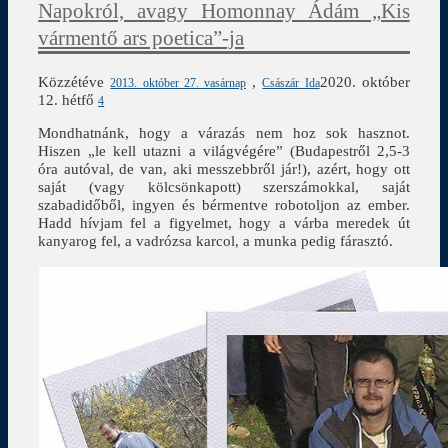
Napokról, avagy Homonnay Ádám „Kis
vármentő ars poetica”-ja
Közzétéve
,
2020. október
2013. október 27. vasárnap
Császár Ida
12. hétfő
4
Mondhatnánk, hogy a várazás nem hoz sok hasznot.
Hiszen „le kell utazni a világvégére” (Budapestről 2,5-3
óra autóval, de van, aki messzebbről jár!), azért, hogy ott
saját (vagy kölcsönkapott) szerszámokkal, saját
szabadidőből, ingyen és bérmentve robotoljon az ember.
Hadd hívjam fel a figyelmet, hogy a várba meredek út
kanyarog fel, a vadrózsa karcol, a munka pedig fárasztó.