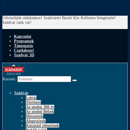
↓
Üdvözöljük oldalunkon! Szádvárért Baráti Kör
Kellemes böngészést!
Szádvár ránk vár!
Kapcsolat
Programok
Támogatás
Csatlakozz!
Szádvár 3D
Keresés:
Szádvár
Leírás
Történet
Az utolsó 300 év
Az utolsó Bebek
Metszetek
Alaprajzok
Kutatási jelentések