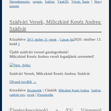
,
,
,
,
|
Háromdimenziós
sarjazás
Szádvár
Várak3D
Vígvári Tamás
Hagyj
üzenetet
Szádvári Versek, Miliczkiné Kenéz Andrea:
Szádvár
Közzétéve
,
2020. október 13.
2013. október 25. péntek
Császár Ida
kedd
3
Újabb szádvári verssel gazdagodtunk!
Miliczkiné Kenéz Andrea versét fogadjátok szeretettel!
Szádvári Versek, Miliczkiné Kenéz Andrea: Szádvár
Olvasd tovább →
Közzétéve
|
Címkék
,
,
Beszámolók
Miliczkiné Kenéz Andrea
Szádvár
,
|
szádvári vers
versek
3
hozzászólás
Élménybeszámoló a XV. Vármentő