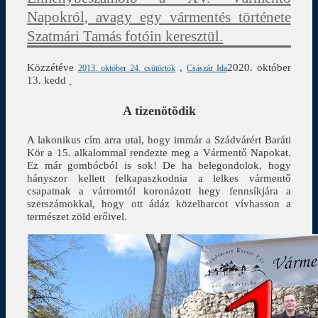
Napokról, avagy egy vármentés története
Szatmári Tamás fotóin keresztül.
Közzétéve
,
2020. október
2013. október 24. csütörtök
Császár Ida
13. kedd
A tizenötödik
A lakonikus cím arra utal, hogy immár a Szádvárért Baráti
Kör a 15. alkalommal rendezte meg a Vármentő Napokat.
Ez már gombócból is sok! De ha belegondolok, hogy
hányszor kellett felkapaszkodnia a lelkes vármentő
csapatnak a várromtól koronázott hegy fennsíkjára a
szerszámokkal, hogy ott ádáz közelharcot vívhasson a
természet zöld erőivel.