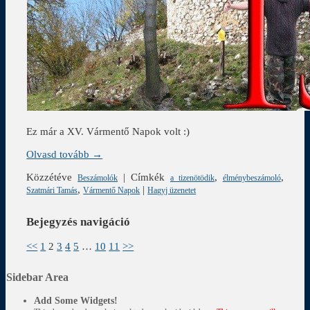
Ez már a XV. Vármentő Napok volt :)
Olvasd tovább →
Közzétéve
|
Címkék
,
,
Beszámolók
a tizenötödik
élménybeszámoló
,
|
Szatmári Tamás
Vármentő Napok
Hagyj üzenetet
Bejegyzés navigáció
<<
1
2
3
4
5
…
10
11
>>
Sidebar Area
Add Some Widgets!