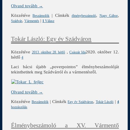
Olvasd tovább →
Közzétéve
|
Címkék
,
,
Beszámolók
élménybeszámoló
Nagy Gábor
,
|
Szádvár
Vármentés
1
Válasz
Tokár László: Egy év Szádváron
Közzétéve
,
2020. október 12.
2013. október 28. hétfő
Császár Ida
hétfő
4
Laci bácsi újabb „poverpointos” élménybeszámolóját
tekinthetitek meg Szádvárról és a vármentésről.
Olvasd tovább →
Közzétéve
|
Címkék
,
|
Beszámolók
Egy év Szádváron
Tokár László
4
hozzászólás
Élménybeszámoló a XV. Vármentő