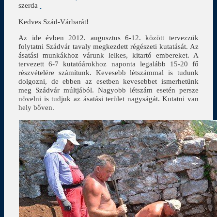
szerda
Kedves Szád-Várbarát!
Az ide évben 2012. augusztus 6-12. között tervezzük
folytatni Szádvár tavaly megkezdett régészeti kutatását. Az
ásatási munkákhoz várunk lelkes, kitartó embereket. A
tervezett 6-7 kutatóárokhoz naponta legalább 15-20 fő
részvételére számítunk. Kevesebb létszámmal is tudunk
dolgozni, de ebben az esetben kevesebbet ismerhetünk
meg Szádvár múltjából. Nagyobb létszám esetén persze
növelni is tudjuk az ásatási terület nagyságát. Kutatni van
hely bőven.