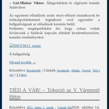
– Gál-Mlakár Viktor
: Állagvédelem és régészeti kutatás
Szádváron
Az egyetemi előadások során most először mutatkozott be
örökségvédelemmel foglalkozó civil egyesület a
hallgatóságnak az előadások keretein belül.
Kellemes meglepetésként ért, hogy sokan voltak
kíváncsiak a Szádvár kapcsán elindult kezdeményezésre,
kutatási eredményekre.
A hallgatóság
Olvasd tovább →
Közzétéve
|
Címkék
,
,
,
Beszámolók
beszámoló
előadás
Szeged
Tiéd a
|
vár!
1
Válasz
TIÉD A VÁR! – Toborzó az V. Vármentő
Hétre
Közzétéve
,
2020. október 14.
2012. május 2. szerda
Császár Ida