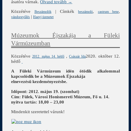
ásatóra várnak.
Olvasd tovább →
Közzétéve
|
Címkék
,
,
Beszámolók
beszámoló
castrum bene
|
vándorgyűlés
Hagyj üzenetet
Múzeumok Éjszakája a Füleki
Vármúzeumban
Közzétéve
,
2020. október 12.
2012. május 14. hétfő
Császár Ida
hétfő
A Füleki Vármúzeum idén ötödik alkalommal
kapcsolódik be a Múzeumok Éjszakája
elnevezésű kezdeményezésbe.
Időpont: 2012. május 19. (szombat)
Cím: Fülek, Városi Honismereti Múzeum, Fő u. 14.
nyitva tartás: 18,00 – 23,00
Mindenkit szeretettel várunk!