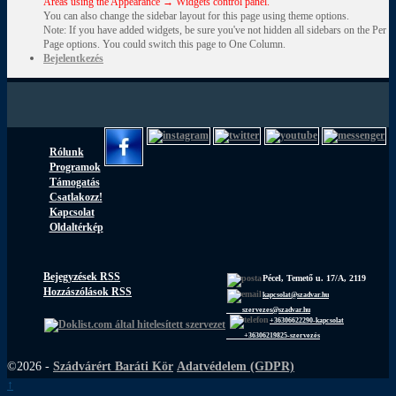
Areas using the Appearance → Widgets control panel.
You can also change the sidebar layout for this page using theme options.
Note: If you have added widgets, be sure you've not hidden all sidebars on the Per
Page options. You could switch this page to One Column.
Bejelentkezés
Rólunk
Programok
Támogatás
Csatlakozz!
Kapcsolat
Oldaltérkép
Bejegyzések RSS
Pécel, Temető u. 17/A, 2119
Hozzászólások RSS
kapcsolat@szadvar.hu
szervezes@szadvar.hu
+36306622290-kapcsolat
+36306219825-szervezés
©2026 -
Szádvárért Baráti Kör
Adatvédelem (GDPR)
↑