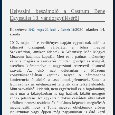
Helyszíni beszámoló a Castrum Bene
Egyesület 18. vándorgyűléséről
Közzétéve
,
2020. október 14.
2012. május 22. kedd
Császár Ida
szerda
2012. május 11-e verőfényes napján egymásnak adták a
kilincset országunk várbarátai a Tolna megyei
Szekszárdon, amikor átlépték a Wosinsky Mór Megyei
Múzeum hatalmas kapuját. Mert ez a patinás intézmény
vállalta magára a szervezés minden gondját és nyűgjét,
cserében kiérdemelve a nagyszámú résztvevő elismerő
szavait. Az első nap délutánján a Múzeum
könyvtárszobájában kaptunk helyet. A háromnapos
konferencia témakörét a castellumok jelentették. Ennek a
latin szónak az értelmezését fejtették ki a felkért előadók.
Mint szavaikból kiderült, nem egyértelmű ez a fogalomkör,
mert már a középkorban is tág határok között mozgott
annak jelentése. Az egykori birtokos családok által lakott
erődített nemesi rezidenciák általános képének megítélését
megnehezíti, hogy a Tolna megyei objektumok erősen
lepusztultak vagy éppen még napjainkban is értő kezű