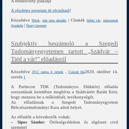
A rendezvény plakátja
A részletes program itt olvasható
!
Közzétéve
,
|
Címkék
,
Hírek
már nem aktuális
füleki vár
múzeumok
|
éjszakája
Hagyj üzenetet
Szubjektív beszámoló a Szegedi
Tudományegyetemen tartott „Szádvár –
Tiéd a vár!” előadásról
Közzétéve
,
2020. október 14.
2012. május 4. péntek
Császár Ida
szerda
1
A Partiscon TDK (Tudományos Diákkör) előadás
sorozatának keretében meghívta a Szádvárért Baráti Kört,
hogy mutassa be a működését, tevékenységét.
Az előadásnak a Szegedi Tudományegyetem
Bölcsészettudományi Kara adott helyet.
Az előadók a következők voltak:
– Sipos Sándor
: Örökségvédelem és régészet civil
szemmel