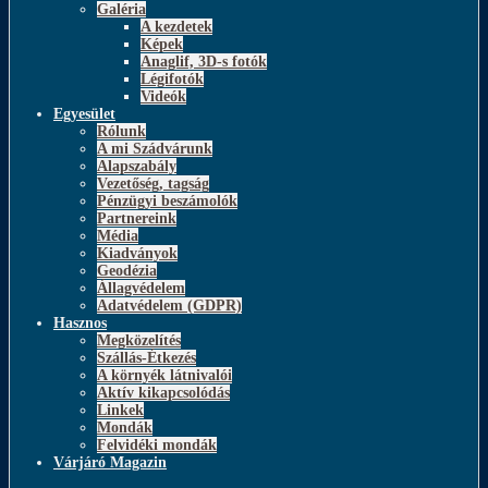
Galéria
A kezdetek
Képek
Anaglif, 3D-s fotók
Légifotók
Videók
Egyesület
Rólunk
A mi Szádvárunk
Alapszabály
Vezetőség, tagság
Pénzügyi beszámolók
Partnereink
Média
Kiadványok
Geodézia
Állagvédelem
Adatvédelem (GDPR)
Hasznos
Megközelítés
Szállás-Étkezés
A környék látnivalói
Aktív kikapcsolódás
Linkek
Mondák
Felvidéki mondák
Várjáró Magazin