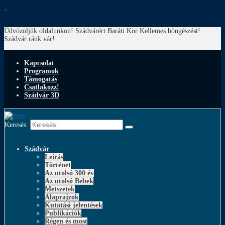
↓
Üdvözöljük oldalunkon! Szádvárért Baráti Kör
Kellemes böngészést!
Szádvár ránk vár!
Kapcsolat
Programok
Támogatás
Csatlakozz!
Szádvár 3D
Keresés:
Szádvár
Leírás
Történet
Az utolsó 300 év
Az utolsó Bebek
Metszetek
Alaprajzok
Kutatási jelentések
Publikációk
Régen és most