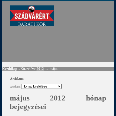
ádvár
d
!
Kezdőlap
→Közzétéve
2012
→
május
Archívum
Archívum
május 2012 hónap
bejegyzései