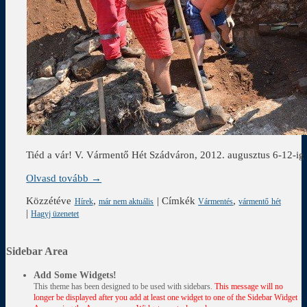
Tiéd a vár! V. Vármentő Hét Szádváron, 2012. augusztus 6-12-ig
Olvasd tovább →
Közzétéve
,
|
Címkék
,
Hírek
már nem aktuális
Vármentés
vármentő hét
|
Hagyj üzenetet
Sidebar Area
Add Some Widgets!
This theme has been designed to be used with sidebars.
This message will no
longer be displayed after you add at least one widget to one of the Sidebar Widget