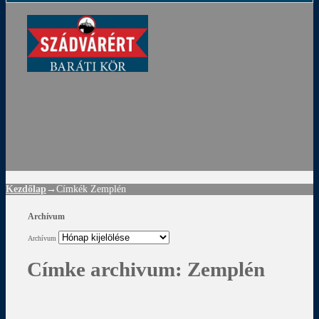
ádvár
d
!
Kezdőlap
→Címkék
Zemplén
Archívum
Archívum
Címke archivum:
Zemplén