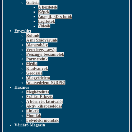
Galéria
A kezdetek
Képek
Anaglif, 3D-s fotók
Légifotók
Videók
Egyesület
Rólunk
A mi Szádvárunk
Alapszabály
Vezetőség, tagság
Pénzügyi beszámolók
Partnereink
Média
Kiadványok
Geodézia
Állagvédelem
Adatvédelem (GDPR)
Hasznos
Megközelítés
Szállás-Étkezés
A környék látnivalói
Aktív kikapcsolódás
Linkek
Mondák
Felvidéki mondák
Várjáró Magazin