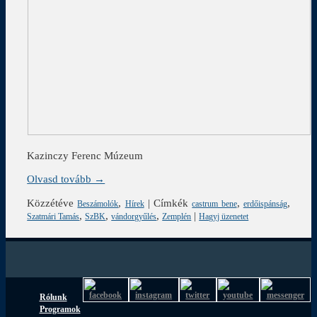
Kazinczy Ferenc Múzeum
Olvasd tovább →
Közzétéve
,
|
Címkék
,
,
Beszámolók
Hírek
castrum bene
erdőispánság
,
,
,
|
Szatmári Tamás
SzBK
vándorgyűlés
Zemplén
Hagyj üzenetet
Rólunk
Programok