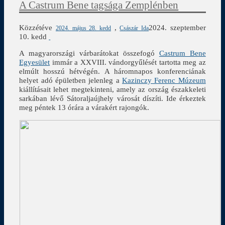
A Castrum Bene tagsága Zemplénben
Közzétéve
,
2024. szeptember
2024. május 28. kedd
Császár Ida
10. kedd
A magyarországi várbarátokat összefogó
Castrum Bene
Egyesület
immár a XXVIII. vándorgyűlését tartotta meg az
elmúlt hosszú hétvégén. A háromnapos konferenciának
helyet adó épületben jelenleg a
Kazinczy Ferenc Múzeum
kiállításait lehet megtekinteni, amely az ország északkeleti
sarkában lévő Sátoraljaújhely városát díszíti. Ide érkeztek
meg péntek 13 órára a várakért rajongók.