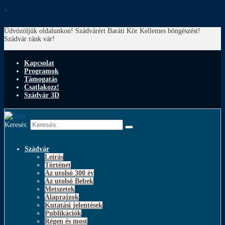
↓
Üdvözöljük oldalunkon! Szádvárért Baráti Kör
Kellemes böngészést!
Szádvár ránk vár!
Kapcsolat
Programok
Támogatás
Csatlakozz!
Szádvár 3D
Keresés:
Szádvár
Leírás
Történet
Az utolsó 300 év
Az utolsó Bebek
Metszetek
Alaprajzok
Kutatási jelentések
Publikációk
Régen és most