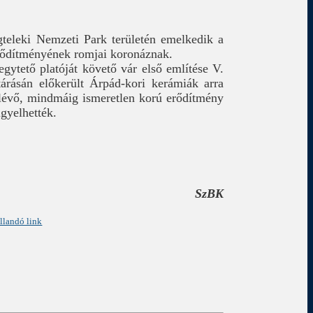
teleki Nemzeti Park területén emelkedik a
rődítményének romjai koronáznak.
gytető platóját követő vár első említése V.
tárásán előkerült Árpád-kori kerámiák arra
 lévő, mindmáig ismeretlen korú erődítmény
igyelhették.
SzBK
llandó link