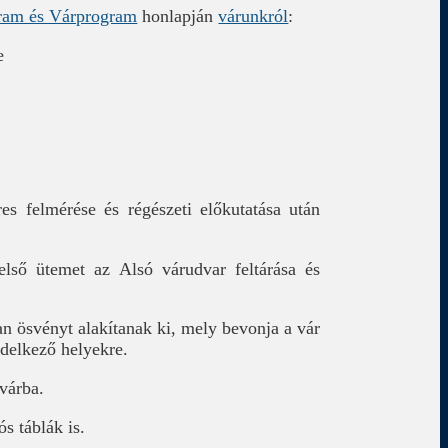
ram és Várprogram
honlapján
várunkról
:
e
es felmérése és régészeti előkutatása után
első ütemet az Alsó várudvar feltárása és
yan ösvényt alakítanak ki, mely bevonja a vár
endelkező helyekre.
 várba.
s táblák is.