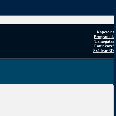
Kapcsolat
Programok
Támogatás
Csatlakozz!
Szádvár 3D