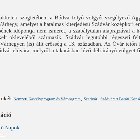
kkeleti szögletében, a Bódva folyó völgyét szegélyező Agg
árhegy, amelyet a hatalmas kiterjedésű Szádvár középkori e
ének időpontja nem ismeret, a szabálytalan alaprajzával a he
elt okleveléből származik. Szádvár legutóbbi régészeti fel
Várhegyen (is) állt erősség a 13. században. Az Óvár tetőn
zádvár elővára, melyről a takarásban lévő déli irányú völgyet f
ímkék
,
,
Nemzeti Kastélyprogram és Várprogram
Szádvár
Szádvárért Baráti Kör
á
gáció
tő Napok
→