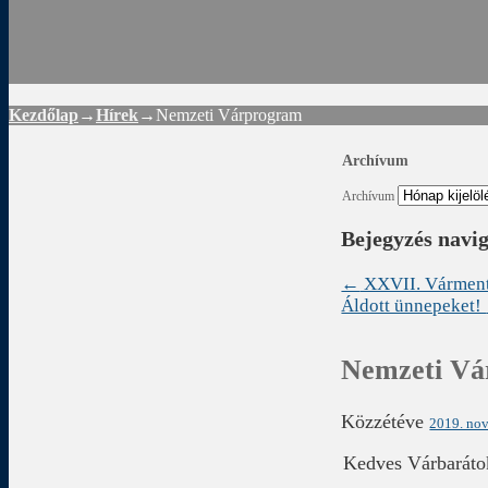
Rád
Kezdőlap
→
Hírek
→
Nemzeti Várprogram
Archívum
Archívum
Bejegyzés navi
←
XXVII. Vármen
Áldott ünnepeket!
Nemzeti V
Közzétéve
2019. nov
Kedves Várbaráto