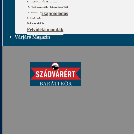
Szállás-Étkezés
A környék látnivalói
Aktív kikapcsolódás
Linkek
Mondák
Felvidéki mondák
Várjáró Magazin