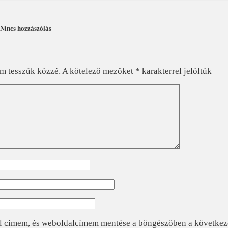
Nincs hozzászólás
?
em tesszük közzé.
A kötelező mezőket
*
karakterrel jelöltük
l címem, és weboldalcímem mentése a böngészőben a követke