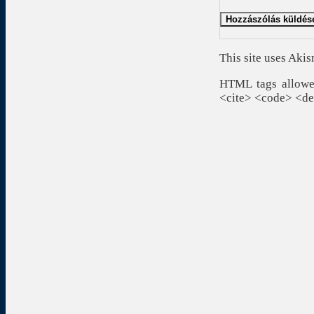
This site uses Aki
HTML tags allowed
<cite> <code> <de