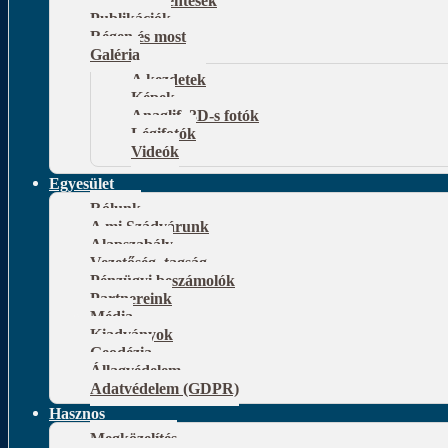
Publikációk
Régen és most
Galéria
A kezdetek
Képek
Anaglif, 3D-s fotók
Légifotók
Videók
Egyesület
Rólunk
A mi Szádvárunk
Alapszabály
Vezetőség, tagság
Pénzügyi beszámolók
Partnereink
Média
Kiadványok
Geodézia
Állagvédelem
Adatvédelem (GDPR)
Hasznos
Megközelítés