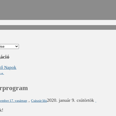
gáció
tő Napok
→
árprogram
,
2020. január 9. csütörtök
ember 17. vasárnap
Császár Ida
k!