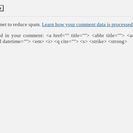
smet to reduce spam.
Learn how your comment data is processed
 in your comment: <a href="" title=""> <abbr title=""> <a
l datetime=""> <em> <i> <q cite=""> <s> <strike> <strong>