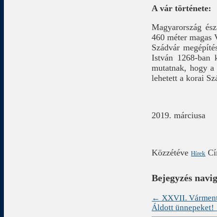
A vár története:
Magyarország észa
460 méter magas V
Szádvár megépítés
István 1268-ban k
mutatnak, hogy a 
lehetett a korai S
2019. márciusa
Közzétéve
C
Hírek
Bejegyzés navi
←
XXVII. Vármen
Áldott ünnepeket!