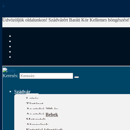
↓
Üdvözöljük oldalunkon! Szádvárért Baráti Kör
Kellemes böngészést!
Keresés:
Szádvár
Leírás
Történet
Az utolsó 300 év
Az utolsó Bebek
Metszetek
Alaprajzok
Kutatási jelentések