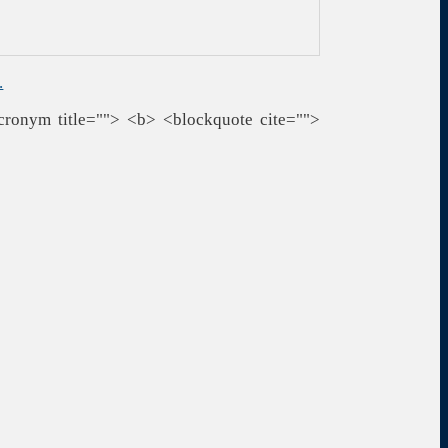
.
cronym title=""> <b> <blockquote cite="">