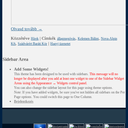
Olvasd tovább →
Közzétéve
|
Címkék
,
,
Hírek
állagmegóvás
Kelemen Bálint
Nova-Alpin
,
|
Kft
Szádvárért Baráti Kör
Hagyj üzenetet
Sidebar Area
Add Some Widgets!
This theme has been designed to be used with sidebars.
This message will no
longer be displayed after you add at least one widget to one of the Sidebar Widget
Areas using the Appearance → Widgets control panel.
You can also change the sidebar layout for this page using theme options.
Note: If you have added widgets, be sure you've not hidden all sidebars on the Per
Page options. You could switch this page to One Column.
Bejelentkezés