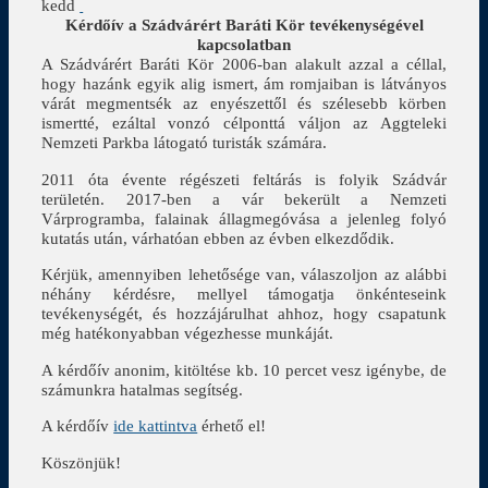
kedd
Kérdőív a Szádvárért Baráti Kör tevékenységével
kapcsolatban
A Szádvárért Baráti Kör 2006-ban alakult azzal a céllal,
hogy hazánk egyik alig ismert, ám romjaiban is látványos
várát megmentsék az enyészettől és szélesebb körben
ismertté, ezáltal vonzó célponttá váljon az Aggteleki
Nemzeti Parkba látogató turisták számára.
2011 óta évente régészeti feltárás is folyik Szádvár
területén. 2017-ben a vár bekerült a Nemzeti
Várprogramba, falainak állagmegóvása a jelenleg folyó
kutatás után, várhatóan ebben az évben elkezdődik.
Kérjük, amennyiben lehetősége van, válaszoljon az alábbi
néhány kérdésre, mellyel támogatja önkénteseink
tevékenységét, és hozzájárulhat ahhoz, hogy csapatunk
még hatékonyabban végezhesse munkáját.
A kérdőív anonim, kitöltése kb. 10 percet vesz igénybe, de
számunkra hatalmas segítség.
A kérdőív
ide kattintva
érhető el!
Köszönjük!