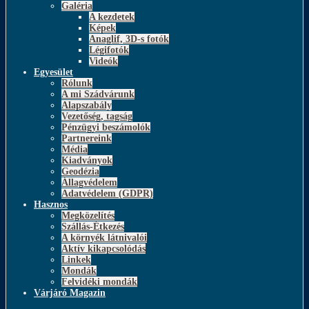
Galéria
A kezdetek
Képek
Anaglif, 3D-s fotók
Légifotók
Videók
Egyesület
Rólunk
A mi Szádvárunk
Alapszabály
Vezetőség, tagság
Pénzügyi beszámolók
Partnereink
Média
Kiadványok
Geodézia
Állagvédelem
Adatvédelem (GDPR)
Hasznos
Megközelítés
Szállás-Étkezés
A környék látnivalói
Aktív kikapcsolódás
Linkek
Mondák
Felvidéki mondák
Várjáró Magazin