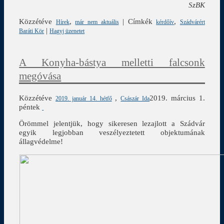
SzBK
Közzétéve
,
|
Címkék
,
Hírek
már nem aktuális
kérdőív
Szádvárért
|
Baráti Kör
Hagyj üzenetet
A Konyha-bástya melletti falcsonk
megóvása
Közzétéve
,
2019. március 1.
2019. január 14. hétfő
Császár Ida
péntek
Örömmel jelentjük, hogy sikeresen lezajlott a Szádvár
egyik legjobban veszélyeztetett objektumának
állagvédelme!