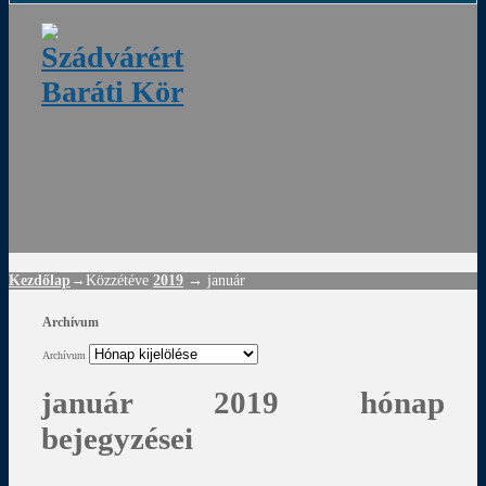
ádvár
d
!
Kezdőlap
→Közzétéve
2019
→
január
Archívum
Archívum
január 2019 hónap
bejegyzései