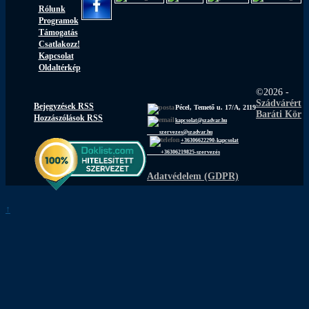
Rólunk
Programok
Támogatás
Csatlakozz!
Kapcsolat
Oldaltérkép
©2026 -
Szádvárért
Bejegyzések RSS
Pécel, Temető u. 17/A, 2119
Baráti Kör
Hozzászólások RSS
kapcsolat@szadvar.hu
szervezes@szadvar.hu
+36306622290-kapcsolat
+36306219825-szervezés
Adatvédelem (GDPR)
↑