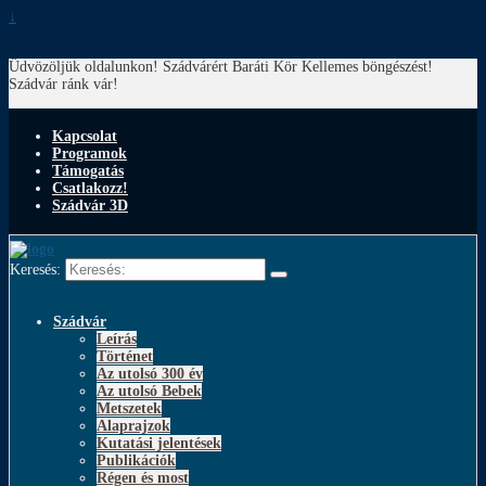
↓
Üdvözöljük oldalunkon! Szádvárért Baráti Kör
Kellemes böngészést!
Szádvár ránk vár!
Kapcsolat
Programok
Támogatás
Csatlakozz!
Szádvár 3D
Keresés:
Szádvár
Leírás
Történet
Az utolsó 300 év
Az utolsó Bebek
Metszetek
Alaprajzok
Kutatási jelentések
Publikációk
Régen és most