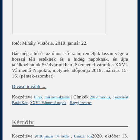
fotó: Mihály Viktória, 2019. január 22.
Bár még a hó és az ónos eső az úr, reméljük lassan vége a
hosszú téli estéknek és a hideg napoknak, és újra
találkozhatunk Szádvárunkban! Szeretettel várunk a XXVI.
Vármentő Napokra, melynek időpontja 2019. március 15-
16. (péntek-szombat).
Olvasd tovább →
Közzétéve
,
|
Címkék
,
Hírek
már nem aktuális
2019 március
Szádvárért
,
|
Baráti Kör
XXVI. Vármentő napok
Hagyj üzenetet
Kérdőív
Közzétéve
,
2020. október 13.
2019. január 14. hétfő
Császár Ida