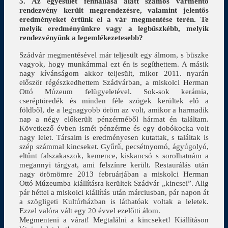
5. Az egyesület fennállása alatt számos vármentő
rendezvény került megrendezésre, valamint jelentős
eredményeket értünk el a vár megmentése terén. Te
melyik eredményünkre vagy a legbüszkébb, melyik
rendezvényünk a legemlékezetesebb?
Szádvár megmentésével már teljesült egy álmom, s büszke
vagyok, hogy munkámmal ezt én is segíthettem. A másik
nagy kívánságom akkor teljesült, mikor 2011. nyarán
először régészkedhettem Szádvárban, a miskolci Herman
Ottó Múzeum felügyeletével. Sok-sok kerámia,
cseréptöredék és minden féle szögek kerültek elő a
földből, de a legnagyobb öröm az volt, amikor a harmadik
nap a négy előkerült pénzérméből hármat én találtam.
Következő évben ismét pénzérme és egy dobókocka volt
nagy lelet. Társaim is eredményesen kutattak, s találtak is
szép számmal kincseket. Gyűrű, pecsétnyomó, ágyúgolyó,
eltűnt falszakaszok, kemence, kiskancsó s sorolhatnám a
megannyi tárgyat, ami felszínre került. Restaurálás után
nagy örömömre 2013 februárjában a miskolci Herman
Ottó Múzeumba kiállításra kerültek Szádvár „kincsei”. Alig
pár héttel a miskolci kiállítás után márciusban, pár napon át
a szögligeti Kultúrházban is láthatóak voltak a leletek.
Ezzel valóra vált egy 20 évvel ezelőtti álom.
Megmenteni a várat! Megtalálni a kincseket! Kiállításon