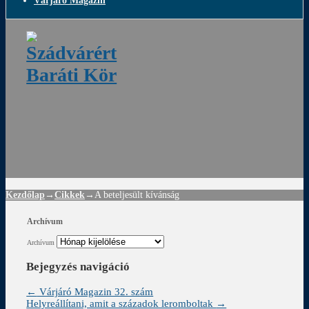
Várjáró Magazin
ádvár
d
!
Kezdőlap
→
Cikkek
→
A beteljesült kívánság
Archívum
Archívum
Bejegyzés navigáció
←
Várjáró Magazin 32. szám
Helyreállítani, amit a századok leromboltak
→