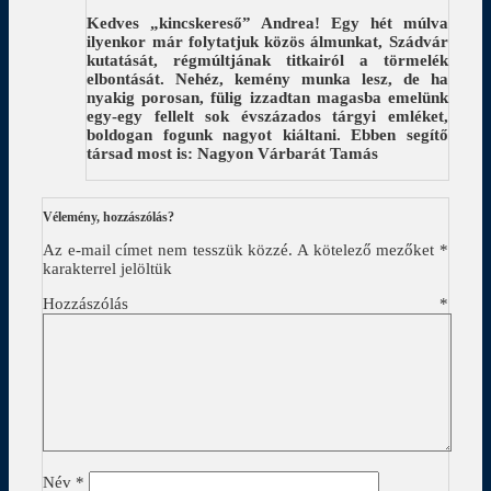
Kedves „kincskereső” Andrea! Egy hét múlva
ilyenkor már folytatjuk közös álmunkat, Szádvár
kutatását, régmúltjának titkairól a törmelék
elbontását. Nehéz, kemény munka lesz, de ha
nyakig porosan, fülig izzadtan magasba emelünk
egy-egy fellelt sok évszázados tárgyi emléket,
boldogan fogunk nagyot kiáltani. Ebben segítő
társad most is: Nagyon Várbarát Tamás
Vélemény, hozzászólás?
Az e-mail címet nem tesszük közzé.
A kötelező mezőket
*
karakterrel jelöltük
Hozzászólás
*
Név
*