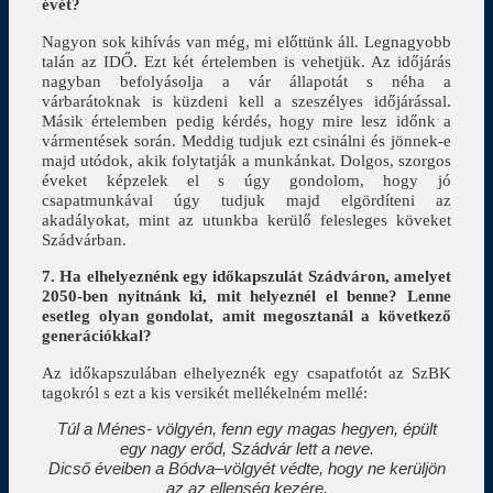
évét?
Nagyon sok kihívás van még, mi előttünk áll. Legnagyobb
talán az IDŐ. Ezt két értelemben is vehetjük. Az időjárás
nagyban befolyásolja a vár állapotát s néha a
várbarátoknak is küzdeni kell a szeszélyes időjárással.
Másik értelemben pedig kérdés, hogy mire lesz időnk a
vármentések során. Meddig tudjuk ezt csinálni és jönnek-e
majd utódok, akik folytatják a munkánkat. Dolgos, szorgos
éveket képzelek el s úgy gondolom, hogy jó
csapatmunkával úgy tudjuk majd elgördíteni az
akadályokat, mint az utunkba kerülő felesleges köveket
Szádvárban.
7. Ha elhelyeznénk egy időkapszulát Szádváron, amelyet
2050-ben nyitnánk ki, mit helyeznél el benne? Lenne
esetleg olyan gondolat, amit megosztanál a következő
generációkkal?
Az időkapszulában elhelyeznék egy csapatfotót az SzBK
tagokról s ezt a kis versikét mellékelném mellé:
Túl a Ménes- völgyén, fenn egy magas hegyen, épült
egy nagy erőd, Szádvár lett a neve.
Dicső éveiben a Bódva–völgyét védte, hogy ne kerüljön
az az ellenség kezére.