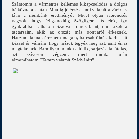
Számomra a vármentés kellemes kikapcsolódás a dolgos
hétköznapok után. Mindig jó érzés tenni valamit a várért, s
látni a munkánk eredményét. Mivel olyan szerencsés
vagyok, hogy félig-meddig Szögligeten is élek, így
gyakrabban láthatom Szádvár romos falait, mint azok a
tagtársaim, akik az ország más pontjáról érkeznek.
Haszontalannak érezném magam, ha csak ülnék karba tett
kézzel és várnám, hogy mások tegyék meg azt, amit én is
megtehetnék. Bármilyen munka adódik, sarjazás, lapátolás,
azt szívesen végzem, mert munka után
elmondhatom:”Tettem valamit Szádvárért”.