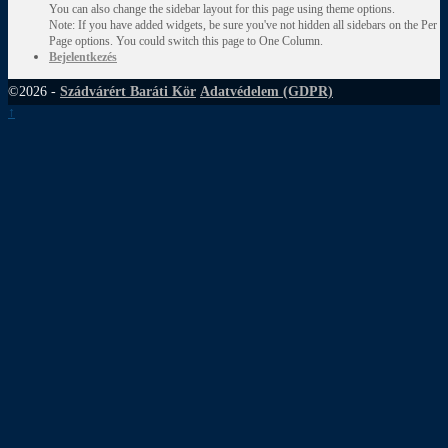
You can also change the sidebar layout for this page using theme options.
Note: If you have added widgets, be sure you've not hidden all sidebars on the Per
Page options. You could switch this page to One Column.
Bejelentkezés
©2026 -
Szádvárért Baráti Kör
Adatvédelem (GDPR)
↑