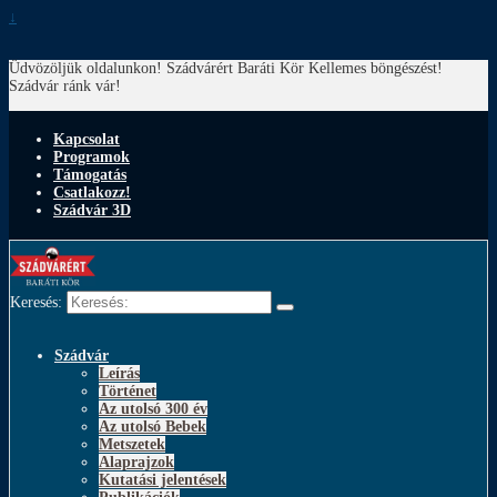
↓
Üdvözöljük oldalunkon! Szádvárért Baráti Kör
Kellemes böngészést!
Szádvár ránk vár!
Kapcsolat
Programok
Támogatás
Csatlakozz!
Szádvár 3D
Keresés:
Szádvár
Leírás
Történet
Az utolsó 300 év
Az utolsó Bebek
Metszetek
Alaprajzok
Kutatási jelentések