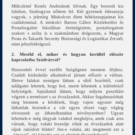
Miliczkiné Kenéz Andreának hívnak. Egy borsodi kis
faluban, Szuhogyon nőttem fel. Két gyermek édesanyja
vagyok, s jelenleg Miskolcon élem hétköznapjaimat kis
családommal. A miskolci Baross Gábor Közlekedési és
Postaforgalmi Iskolában érettségiztem, postaforgalom
szakon s azóta is a szakmámban dolgozom, a Magyar
Posta és Takarék Security Biztonsági és Logisztikai Zrt-nél,
mint pénzfeldolgozó.
2. Meséld el, mikor és hogyan kerültél először
kapcsolatba Szádvárral?
Huszonhét évvel ezelőtt Szögligetre mentem férjhez.
Családi kirándulás alkalmával jártam először a várban.
Illetve falakat nemigen láttam a sűrű bozóttól, csak
találgatni lehetett, hogy hol, merre lehetnek a különböző
helyiségek. Sajnálattal láttam, hogy milyen pusztítást
végzett a természet s az évszázadok. Akkor fogalmazódtak
meg bennem a kérdések, hogy vajon egyszer még
láthatóak lesznek-e a vár egyes részei vagy végleg
elvesznek az áthatolhatatlan növényzetben? Ugyan
lehetnek-e még tárgyak valahol megbújva, amik csak arra
várnak, hogy valaki leszedje róluk az évszázadok alatt
rájuk rakódott földet? Jön-e valaki, aki megmenti ezt a
„kincset”, aki kinyitja ezt az elrejtett ékszerdobozt?