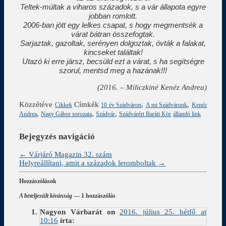
Teltek-múltak a viharos századok, s a vár állapota egyre
jobban romlott.
2006-ban jött egy lelkes csapat, s hogy megmentsék a
várat bátran összefogtak.
Sarjaztak, gazoltak, serényen dolgoztak, óvták a falakat,
kincseket találtak!
Utazó ki erre jársz, becsüld ezt a várat, s ha segítségre
szorul, mentsd meg a hazának!!!
(2016. – Miliczkiné Kenéz Andrea)
Közzétéve
Címkék
,
,
Cikkek
10 év Szádváron
A mi Szádvárunk
Kenéz
,
,
,
Andrea
Nagy Gábor sorozata
Szádvár
Szádvárért Baráti Kör
állandó link
Bejegyzés navigáció
←
Várjáró Magazin 32. szám
Helyreállítani, amit a századok leromboltak
→
Hozzászólások
A beteljesült kívánság
— 1 hozzászólás
Nagyon Várbarát
on
2016. július 25. hétfő at
10:16
írta: