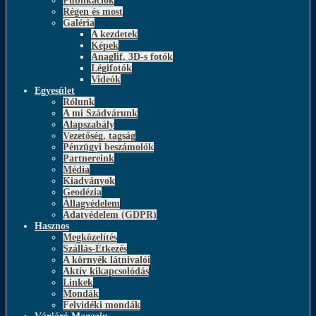
Publikációk
Régen és most
Galéria
A kezdetek
Képek
Anaglif, 3D-s fotók
Légifotók
Videók
Egyesület
Rólunk
A mi Szádvárunk
Alapszabály
Vezetőség, tagság
Pénzügyi beszámolók
Partnereink
Média
Kiadványok
Geodézia
Állagvédelem
Adatvédelem (GDPR)
Hasznos
Megközelítés
Szállás-Étkezés
A környék látnivalói
Aktív kikapcsolódás
Linkek
Mondák
Felvidéki mondák