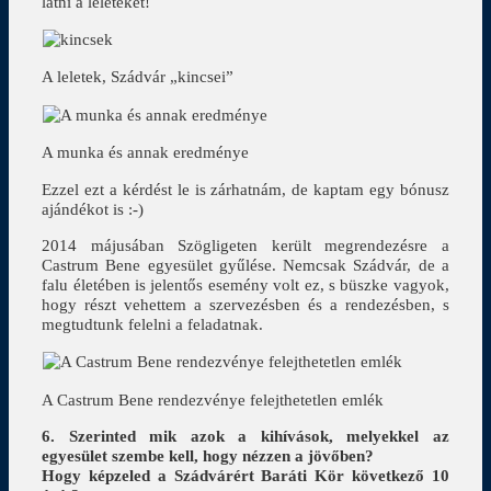
látni a leleteket!
A leletek, Szádvár „kincsei”
A munka és annak eredménye
Ezzel ezt a kérdést le is zárhatnám, de kaptam egy bónusz
ajándékot is :-)
2014 májusában Szögligeten került megrendezésre a
Castrum Bene egyesület gyűlése. Nemcsak Szádvár, de a
falu életében is jelentős esemény volt ez, s büszke vagyok,
hogy részt vehettem a szervezésben és a rendezésben, s
megtudtunk felelni a feladatnak.
A Castrum Bene rendezvénye felejthetetlen emlék
6. Szerinted mik azok a kihívások, melyekkel az
egyesület szembe kell, hogy nézzen a jövőben?
Hogy képzeled a Szádvárért Baráti Kör következő 10