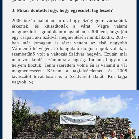
3. Mikor döntöttél úgy, hogy egyesületi tag leszel?
2006 őszén hallottam arról, hogy Szögligetre várbarátok
érkeztek, és kitisztították a várat. Végre valami
megmozdult – gondoltam magamban, s örültem, hogy jött
egy csapat, aki Szádvár megmentésén munkálkodik. 2007-
ben már jómagam is részt vettem az első nagyobb
Vármentő hétvégén. Jó hangulatú dolgos napok voltak, s
szembetűnő volt a változás Szádvár hegyén. Ezután már
nem volt kérdés számomra a tagság. Tudtam, hogy ott a
helyem köztük. Tenni szerettem volna én is valamit a vár
megmentéséért. Kértem a tagfelvételemet, és 2008
tavaszától hivatalosan is a Szádvárért Baráti Kör tagja
vagyok. :-)