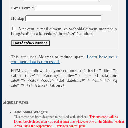
E-mail cím
*
Honlap
A nevem, e-mail címem, és weboldalcímem mentése a
böngészőben a következő hozzászólásomhoz.
This site uses Akismet to reduce spam.
Learn how your
comment data is processed.
HTML tags allowed in your comment: <a href="" title="">
<abbr title=""> <acronym title=""> <b> <blockquote
cite=""> <cite> <code> <del datetime=""> <em> <i> <q
cite=""> <s> <strike> <strong>
Sidebar Area
Add Some Widgets!
This theme has been designed to be used with sidebars.
This message will no
longer be displayed after you add at least one widget to one of the Sidebar Widget
Areas using the Appearance → Widgets control panel.