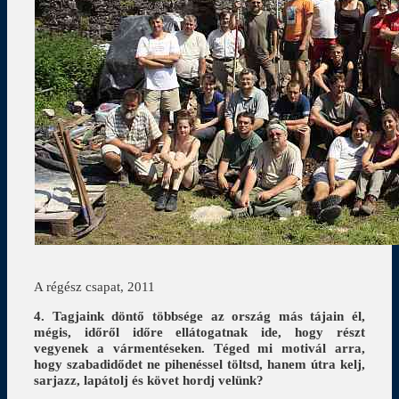
A régész csapat, 2011
4. Tagjaink döntő többsége az ország más tájain él,
mégis, időről időre ellátogatnak ide, hogy részt
vegyenek a vármentéseken. Téged mi motivál arra,
hogy szabadidődet ne pihenéssel töltsd, hanem útra kelj,
sarjazz, lapátolj és követ hordj velünk?