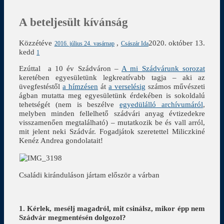
A beteljesült kívánság
Közzétéve
,
2020. október 13.
2016. július 24. vasárnap
Császár Ida
kedd
1
Ezúttal a 10 év Szádváron –
A mi Szádvárunk sorozat
keretében egyesületünk legkreatívabb tagja – aki az
üvegfestéstől
a hímzésen
át
a verselésig
számos művészeti
ágban mutatta meg egyesületünk érdekében is sokoldalú
tehetségét (nem is beszélve
egyedülálló archívumáról
,
melyben minden fellelhető szádvári anyag évtizedekre
visszamenően megtalálható) – mutatkozik be és vall arról,
mit jelent neki Szádvár. Fogadjátok szeretettel Miliczkiné
Kenéz Andrea gondolatait!
Családi kiránduláson jártam először a várban
1. Kérlek, mesélj magadról, mit csinálsz, mikor épp nem
Szádvár megmentésén dolgozol?