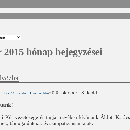
 2015 hónap bejegyzései
dvözlet
,
2020. október 13. kedd
ember 23. szerda
Császár Ida
tunk!
ti Kör vezetősége és tagjai nevében kívánunk Áldott Karác
nek, támogatónknak és szimpatizánsunknak.