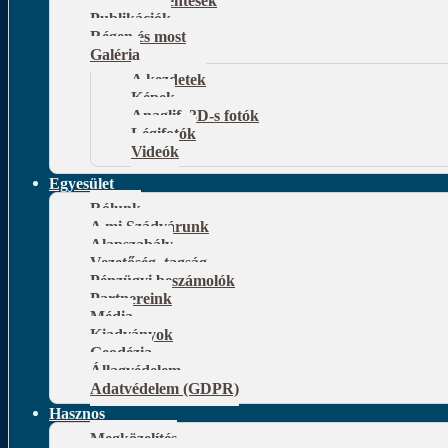
Publikációk
Régen és most
Galéria
A kezdetek
Képek
Anaglif, 3D-s fotók
Légifotók
Videók
Egyesület
Rólunk
A mi Szádvárunk
Alapszabály
Vezetőség, tagság
Pénzügyi beszámolók
Partnereink
Média
Kiadványok
Geodézia
Állagvédelem
Adatvédelem (GDPR)
Hasznos
Megközelítés