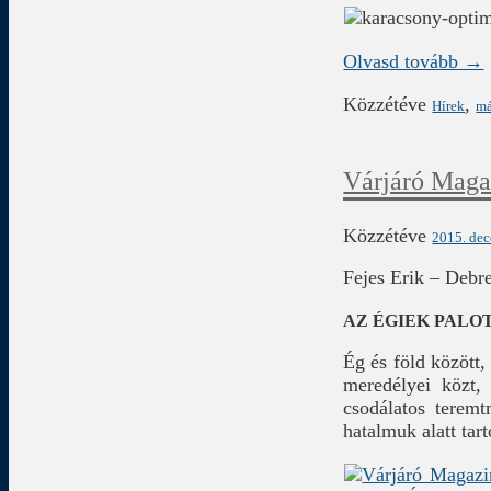
Olvasd tovább →
Közzétéve
,
Hírek
má
Várjáró Maga
Közzétéve
2015. dec
Fejes Erik – Debr
AZ ÉGIEK PALO
Ég és föld között,
meredélyei közt,
csodálatos teremt
hatalmuk alatt tart