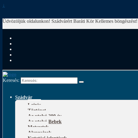
↓
Üdvözöljük oldalunkon! Szádvárért Baráti Kör
Kellemes böngészést!
Keresés:
Szádvár
Leírás
Történet
Az utolsó 300 év
Az utolsó Bebek
Metszetek
Alaprajzok
Kutatási jelentések