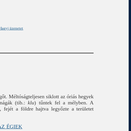
Hagyj üzenetet
őt. Méltóságteljesen siklott az óriás hegyek
nágák (tib.:
klu
) tűntek fel a mélyben. A
fejét a földre hajtva legyőzte a területet