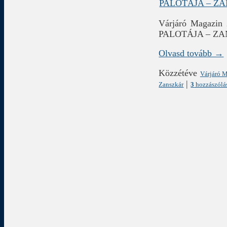
Várjáró Magazin
PALOTÁJA – Z
Olvasd tovább →
Közzétéve
Várjáró 
|
Zanszkár
3
hozzászólá