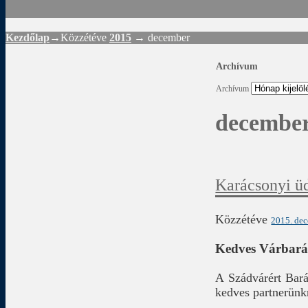
Kezdőlap
→Közzétéve
2015
→
december
Archívum
Archívum
december
Karácsonyi ü
Közzétéve
2015. dec
Kedves Várbará
A Szádvárért Bará
kedves partnerünk