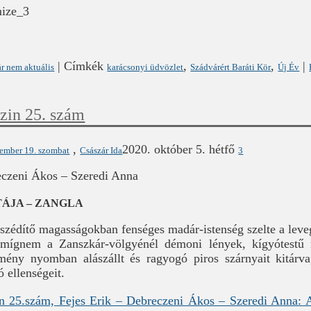
|
Címkék
,
,
|
r nem aktuális
karácsonyi üdvözlet
Szádvárért Baráti Kör
Új Év
zin 25. szám
,
2020. október 5. hétfő
ember 19. szombat
Császár Ida
3
eczeni Ákos – Szeredi Anna
TÁJA – ZANGLA
 szédítő magasságokban fenséges madár-istenség szelte a leveg
 mígnem a Zanszkár-völgyénél démoni lények, kígyótestű 
mény nyomban alászállt és ragyogó piros szárnyait kitárva, 
ó ellenségeit.