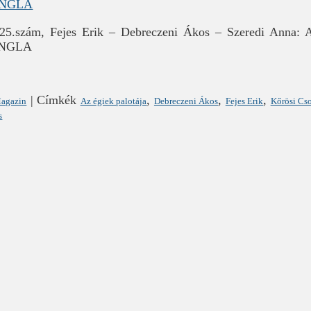
 25.szám, Fejes Erik – Debreczeni Ákos – Szeredi Anna
ANGLA
|
Címkék
,
,
,
Magazin
Az égiek palotája
Debreczeni Ákos
Fejes Erik
Kőrösi Cs
s