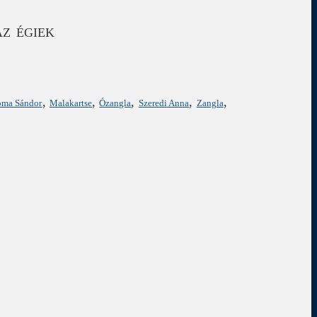
: AZ ÉGIEK
,
,
,
,
,
oma Sándor
Malakartse
Ózangla
Szeredi Anna
Zangla