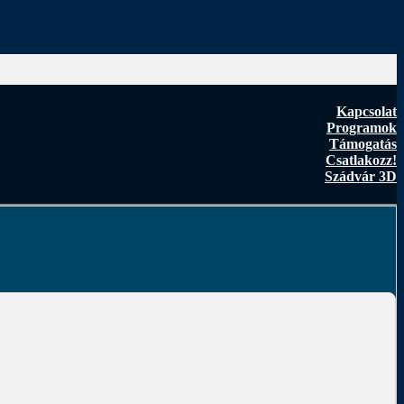
Kapcsolat
Programok
Támogatás
Csatlakozz!
Szádvár 3D