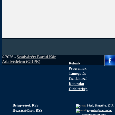
©2026 -
Szádvárért Baráti Kör
Adatvédelem (GDPR)
Rólunk
Programok
Támogatás
Csatlakozz!
Kapcsolat
Oldaltérkép
Bejegyzések RSS
Pécel, Temető u. 17/A,
Hozzászólások RSS
kapcsolat@szadvar.hu
szervezes@szadvar.hu