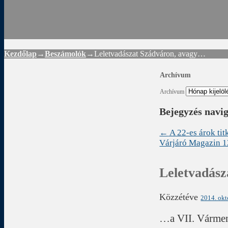
Rád
Kezdőlap
→
Beszámolók
→
Leletvadászat Szádváron, avagy…
Archívum
Archívum
Bejegyzés navi
←
A 22-es árok ti
Várjáró Magazin 
Leletvadás
Közzétéve
2014. okt
…a VII. Várment