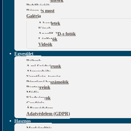
Publikációk
Régen és most
Galéria
A kezdetek
Képek
Anaglif, 3D-s fotók
Légifotók
Videók
Egyesület
Rólunk
A mi Szádvárunk
Alapszabály
Vezetőség, tagság
Pénzügyi beszámolók
Partnereink
Média
Kiadványok
Geodézia
Állagvédelem
Adatvédelem (GDPR)
Hasznos
Megközelítés