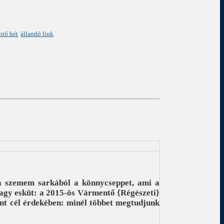
ntő hét
állandó link
 a szemem sarkából a könnycseppet, ami a
 nagy esküt: a 2015-ös Vármentő {Régészeti}
nt cél érdekében: minél többet megtudjunk