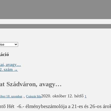
gáció
tkai, avagy…
12. szám
→
zat Szádváron, avagy…
,
2020. október 12. hétfő
óber 18. szombat
Császár Ida
1
ő Hét -6.- élménybeszámolója a 21-es és 26-os árok