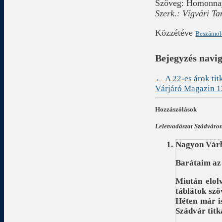
Szöveg: Homonn
Szerk.: Vígvári T
Közzétéve
Beszámo
Bejegyzés navi
←
A 22-es árok ti
Várjáró Magazin 
Hozzászólások
Leletvadászat Szádváro
Nagyon Vár
Barátaim az
Miután elol
táblátok szö
Héten már i
Szádvár titk