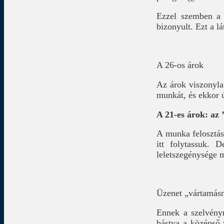
Ezzel szemben 
bizonyult. Ezt a l
A 26-os árok
Az árok viszonylag
munkát, és ekkor ú
A 21-es árok: az 
A munka felosztás
itt folytassuk. 
leletszegénysége m
Üzenet „vártamásn
Ennek a szelvényn
bástya a középső v