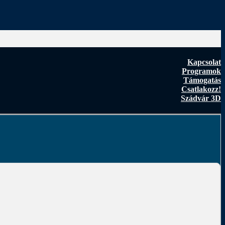
Kapcsolat
Programok
Támogatás
Csatlakozz!
Szádvár 3D