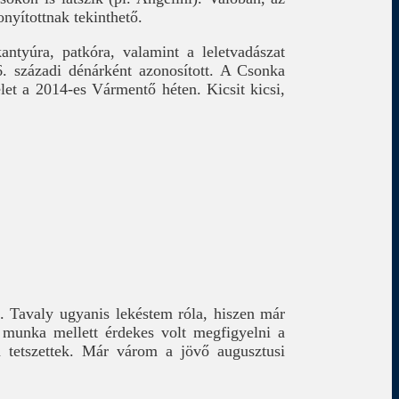
onyítottnak tekinthető.
antyúra, patkóra, valamint a leletvadászat
6. századi dénárként azonosított. A Csonka
elet a 2014-es Vármentő héten. Kicsit kicsi,
. Tavaly ugyanis lekéstem róla, hiszen már
 munka mellett érdekes volt megfigyelni a
n tetszettek. Már várom a jövő augusztusi