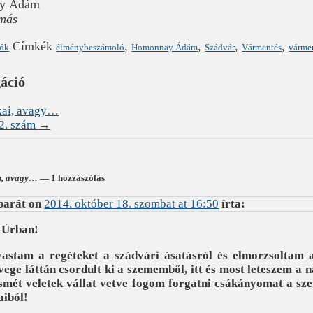
ay Ádám
amás
Címkék
,
,
,
,
lók
élménybeszámoló
Homonnay Ádám
Szádvár
Vármentés
várme
gáció
tkai, avagy…
12. szám
→
n, avagy…
— 1 hozzászólás
barát
on
2014. október 18. szombat at 16:50
írta:
 Úrban!
vastam a regéteket a szádvári ásatásról és elmorzsoltam
vege láttán csordult ki a szememből, itt és most leteszem a
smét veletek vállat vetve fogom forgatni csákányomat a sze
aiból!