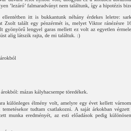
yen ’lezáró’ falmaradványt nem találtunk, így a hipotézis biz
ellentétben itt is bukkantunk néhány érdekes leletre: sark
 Zsolt talált egy pénzérmét is, melyet Viktor ránézésre 1
ált gyönyörű lengyel garas mellett ez volt az egyetlen érmel
üst alig látszik rajta, de mi találtuk. :)
 árokból
z árokból: mázas kályhacsempe töredékek.
a különleges élmény volt, amelyre egy évet kellett várnom
 temetésekor tudtam csatlakozni. A saját árkokban végzett
gzett munka eredményét, az esti előadások pedig különöse