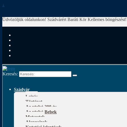
↓
Üdvözöljük oldalunkon! Szádvárért Baráti Kör
Kellemes böngészést!
Keresés:
Szádvár
Leírás
Történet
Az utolsó 300 év
Az utolsó Bebek
Metszetek
Alaprajzok
Kutatási jelentések