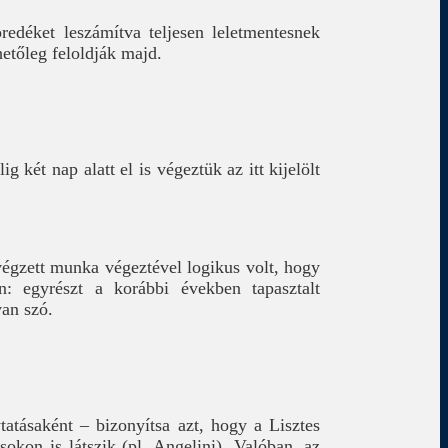
redéket leszámítva teljesen leletmentesnek
hetőleg feloldják majd.
 két nap alatt el is végeztük az itt kijelölt
végzett munka végeztével logikus volt, hogy
n: egyrészt a korábbi években tapasztalt
van szó.
tatásaként – bizonyítsa azt, hogy a Lisztes
sokon is látszik (pl. Angelini). Valóban, az