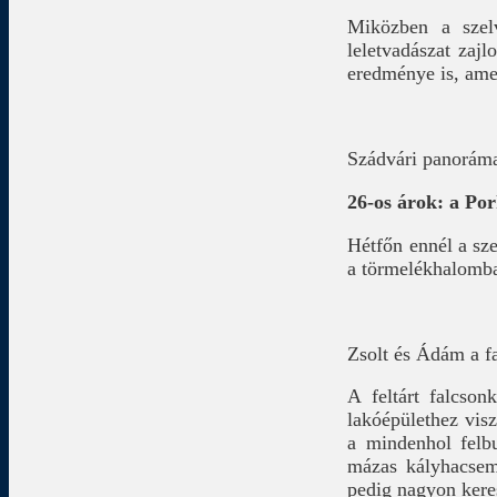
Miközben a szelvé
leletvadászat zajl
eredménye is, am
Szádvári panorám
26-os árok: a Po
Hétfőn ennél a sze
a törmelékhalomban
Zsolt és Ádám a fa
A feltárt falcso
lakóépülethez vis
a mindenhol felb
mázas kályhacsemp
pedig nagyon kere