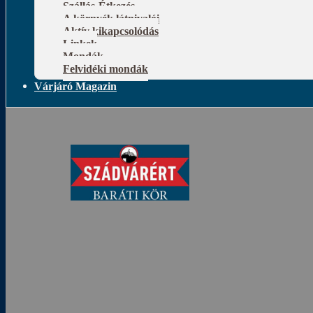
Szállás-Étkezés
A környék látnivalói
Aktív kikapcsolódás
Linkek
Mondák
Felvidéki mondák
Várjáró Magazin