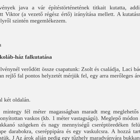
nyek java a vár építéstörténetének titkait kutatta, addig
ott Viktor (a vezető régész értő) irányítása mellett. A kutat
elyről szintén megemlékezem.
a
rkoláb-ház falkutatása
lvénynél verődött össze csapatunk: Zsolt és családja, Laci bá
 rejlő fal pontos helyzetét mérjük fel, egy arra merőleges ár
l két oldalán.
nk mintegy fél méter magasságban maradt meg meglehető
zonyítottan vaskos (kb. 1 méter vastagságú). Meglepő módon 
ukkanó szögeken és nagy mennyiségű cseréptöredéken felül
e darabokra, cseréppipára és egy vaskulcsra. A hozzá tart
stük. J Az árok alján pedig egy tűzhely maradványára bukkan