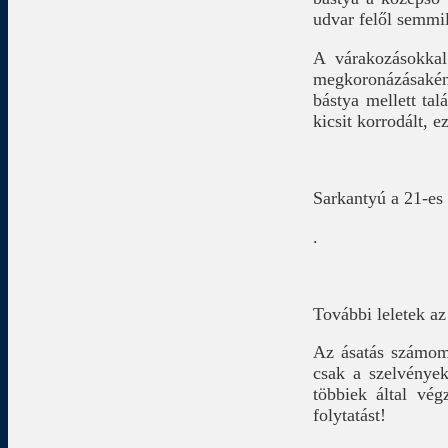
udvar felől semmil
A várakozásokkal 
megkoronázásaként
bástya mellett tal
kicsit korrodált, ez
Sarkantyú a 21-es
.
További leletek a
Az ásatás számomr
csak a szelvények
többiek által vé
folytatást!