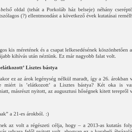
a
belső
oldal (tehát a Porkoláb ház belseje) néhány cseréptö
átszólagos (?) ellentmondást a következő évek kutatásai remél
os kis méretének és a csapat lelkesedésének köszönhetően alig
jabb kihívás után néztünk. Ez már nagyobb falat volt.
’elátkozott’ Lisztes bástya
akor ez az árok legénység nélkül maradt, így a 26. árokban 
De miért is ’elátkozott’ a Lisztes bástya? Két oka is va
iatt, másrészt nyitott, az augusztusi hőségnek kitett terepről 
ak” a 21-es árokból. :)
ek az volt a régészeti célja, hogy – a 2013-as kutatás foly
ár udvara felől nyitott volt, ahogyan ez a korabeli ábrázolá