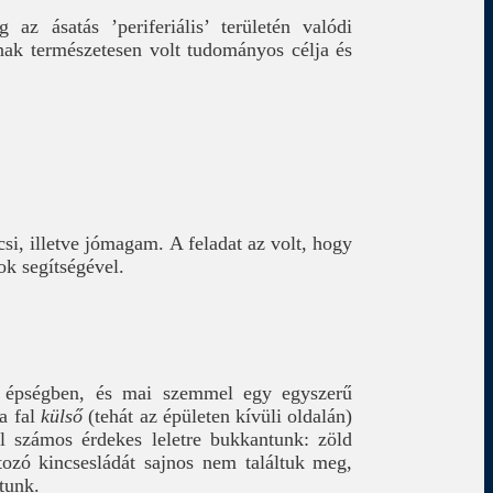
 az ásatás ’periferiális’ területén valódi
ásnak természetesen volt tudományos célja és
csi, illetve jómagam. A feladat az volt, hogy
ok segítségével.
s épségben, és mai szemmel egy egyszerű
a fal
külső
(tehát az épületen kívüli oldalán)
 számos érdekes leletre bukkantunk: zöld
ozó kincsesládát sajnos nem találtuk meg,
tunk.