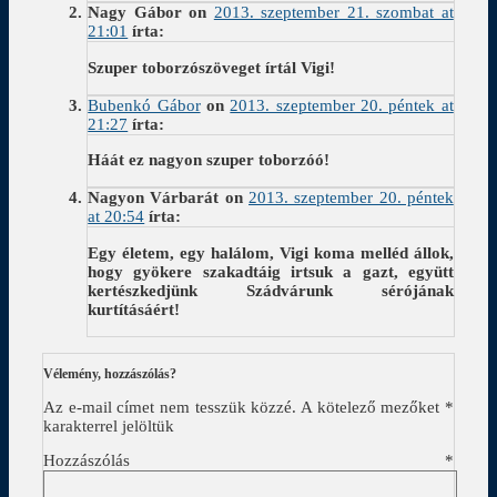
Nagy Gábor
on
2013. szeptember 21. szombat at
21:01
írta:
Szuper toborzószöveget írtál Vigi!
Bubenkó Gábor
on
2013. szeptember 20. péntek at
21:27
írta:
Háát ez nagyon szuper toborzóó!
Nagyon Várbarát
on
2013. szeptember 20. péntek
at 20:54
írta:
Egy életem, egy halálom, Vigi koma melléd állok,
hogy gyökere szakadtáig irtsuk a gazt, együtt
kertészkedjünk Szádvárunk sérójának
kurtításáért!
Vélemény, hozzászólás?
Az e-mail címet nem tesszük közzé.
A kötelező mezőket
*
karakterrel jelöltük
Hozzászólás
*