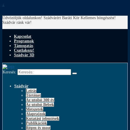
↓
Üdvözöljük oldalunkon! Szádvárért Baráti Kör
Kellemes böngészést!
Szádvár ránk vár!
Kapcsolat
Programok
Támogatás
Csatlakozz!
Szádvár 3D
Keresés:
Szádvár
Leírás
Történet
Az utolsó 300 év
Az utolsó Bebek
Metszetek
Alaprajzok
Kutatási jelentések
Publikációk
Régen és most