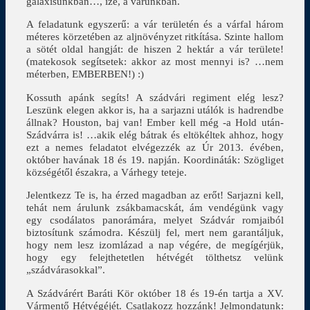
galaxisunkban…, izé, a várunkban.
A feladatunk egyszerű: a vár területén és a várfal három
méteres körzetében az aljnövényzet ritkítása. Szinte hallom
a sötét oldal hangját: de hiszen 2 hektár a vár területe!
(matekosok segítsetek: akkor az most mennyi is? …nem
méterben, EMBERBEN!) :)
Kossuth apánk segíts! A szádvári regiment elég lesz?
Leszünk elegen akkor is, ha a sarjazni utálók is hadrendbe
állnak? Houston, baj van! Ember kell még -a Hold után-
Szádvárra is! …akik elég bátrak és eltökéltek ahhoz, hogy
ezt a nemes feladatot elvégezzék az Úr 2013. évében,
október havának 18 és 19. napján. Koordináták: Szögliget
községétől északra, a Várhegy teteje.
Jelentkezz Te is, ha érzed magadban az erőt! Sarjazni kell,
tehát nem árulunk zsákbamacskát, ám vendégünk vagy
egy csodálatos panorámára, melyet Szádvár romjaiból
biztosítunk számodra. Készülj fel, mert nem garantáljuk,
hogy nem lesz izomlázad a nap végére, de megígérjük,
hogy egy felejthetetlen hétvégét tölthetsz velünk
„szádvárasokkal”.
A Szádvárért Baráti Kör október 18 és 19-én tartja a XV.
Vármentő Hétvégéjét. Csatlakozz hozzánk! Jelmondatunk: