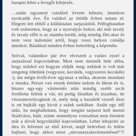
harapni lehet a levegőt kifejezés.
…aztán ugyanezt csinálod évente kétszer, immáron
nyolcadik éve. Én valahol az ötödik évben untam el.
Elegem lett ebből a kilátástalan sarjazásból. Felfoghatatlan
volt számomra, hogy az a nyavalyás bokor, aki már tavaly
és tavaly előtt is az utamba került, még mindig élni akar és
nem vesz tudomást arról, hogy rossz helyen csinálja
mindezt. Ráadásul minden évben beleröhög a képembe.
Szóval, valamikor pár éve elveszett a varázs ezzel a
sarjazással kapcsolatban. Most nem mennék bele abba,
hogy máshol ezt hogyan oldják meg; nekünk is volt már
rengeteg ötletünk (vegyszer, kecskék, vegyszeres kecskék)
:), ám mégis évről-évre ugyanaz a móka, akarom mondani
a munka. Persze van ennek értelme tudom és látom én is,
hiszen egy-egy vármentés után mindig szebb arcát
fordította felénk a vár, mi pedig fáradtan és izzadtan, de
visszamosolyogtunk rá, mely még a hazafelé vezető úton
is ott bujkált egy kicsit a szánk sarkában. Aztán egy idő
után, ha meghallottam, hogy megint sarjazni kell menni
Szádvárra, háát, szinte semmilyen vonzalmat nem éreztem
már a távoli hegyoldallal kapcsolatban. Lehet lehajolni az
útra és felvenni az első követ, majd belevésni és felém
hajítani, hogy akkor most „mivanazzalavármentéssel”?!