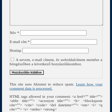
Név
*
E-mail cím
*
Honlap
A nevem, e-mail címem, és weboldalcímem mentése a
böngészőben a következő hozzászólásomhoz.
This site uses Akismet to reduce spam.
Learn how your
comment data is processed.
HTML tags allowed in your comment: <a href="" title="">
<abbr title=""> <acronym title=""> <b> <blockquote
cite=""> <cite> <code> <del datetime=""> <em> <i> <q
cite=""> <s> <strike> <strong>