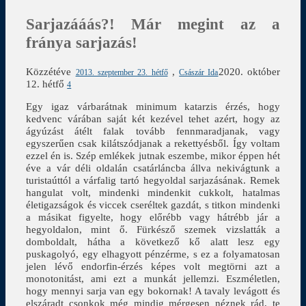
Sarjazááás?! Már megint az a
fránya sarjazás!
Közzétéve
,
2020. október
2013. szeptember 23. hétfő
Császár Ida
12. hétfő
4
Egy igaz várbarátnak minimum katarzis érzés, hogy
kedvenc várában saját két kezével tehet azért, hogy az
ágyúzást átélt falak tovább fennmaradjanak, vagy
egyszerűen csak kilátszódjanak a rekettyésből. Így voltam
ezzel én is. Szép emlékek jutnak eszembe, mikor éppen hét
éve a vár déli oldalán csatárláncba állva nekivágtunk a
turistaúttól a várfalig tartó hegyoldal sarjazásának. Remek
hangulat volt, mindenki mindenkit cukkolt, hatalmas
életigazságok és viccek cseréltek gazdát, s titkon mindenki
a másikat figyelte, hogy előrébb vagy hátrébb jár a
hegyoldalon, mint ő. Fürkésző szemek vizslatták a
domboldalt, hátha a következő kő alatt lesz egy
puskagolyó, egy elhagyott pénzérme, s ez a folyamatosan
jelen lévő endorfin-érzés képes volt megtörni azt a
monotonitást, ami ezt a munkát jellemzi. Eszméletlen,
hogy mennyi sarja van egy bokornak! A tavaly levágott és
elszáradt csonkok még mindig mérgesen néznek rád, te