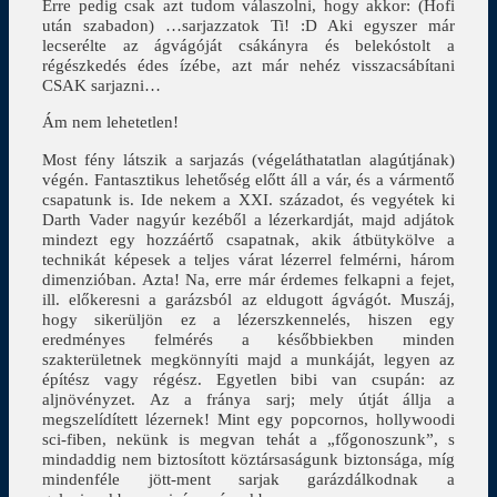
Erre pedig csak azt tudom válaszolni, hogy akkor: (Hofi
után szabadon) …sarjazzatok Ti! :D Aki egyszer már
lecserélte az ágvágóját csákányra és belekóstolt a
régészkedés édes ízébe, azt már nehéz visszacsábítani
CSAK sarjazni…
Ám nem lehetetlen!
Most fény látszik a sarjazás (végeláthatatlan alagútjának)
végén. Fantasztikus lehetőség előtt áll a vár, és a vármentő
csapatunk is. Ide nekem a XXI. századot, és vegyétek ki
Darth Vader nagyúr kezéből a lézerkardját, majd adjátok
mindezt egy hozzáértő csapatnak, akik átbütykölve a
technikát képesek a teljes várat lézerrel felmérni, három
dimenzióban. Azta! Na, erre már érdemes felkapni a fejet,
ill. előkeresni a garázsból az eldugott ágvágót. Muszáj,
hogy sikerüljön ez a lézerszkennelés, hiszen egy
eredményes felmérés a későbbiekben minden
szakterületnek megkönnyíti majd a munkáját, legyen az
építész vagy régész. Egyetlen bibi van csupán: az
aljnövényzet. Az a fránya sarj; mely útját állja a
megszelídített lézernek! Mint egy popcornos, hollywoodi
sci-fiben, nekünk is megvan tehát a „főgonoszunk”, s
mindaddig nem biztosított köztársaságunk biztonsága, míg
mindenféle jött-ment sarjak garázdálkodnak a