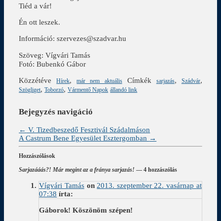
Tiéd a vár!
Én ott leszek.
Információ: szervezes@szadvar.hu
Szöveg: Vígvári Tamás
Fotó: Bubenkó Gábor
Közzétéve
,
Címkék
,
,
Hírek
már nem aktuális
sarjazás
Szádvár
,
,
Szögliget
Toborzó
Vármentő Napok
állandó link
Bejegyzés navigáció
←
V. Tizedbeszedő Fesztivál Szádalmáson
A Castrum Bene Egyesület Esztergomban
→
Hozzászólások
Sarjazááás?! Már megint az a fránya sarjazás!
— 4 hozzászólás
Vígvári Tamás
on
2013. szeptember 22. vasárnap at
07:38
írta:
Gáborok! Köszönöm szépen!