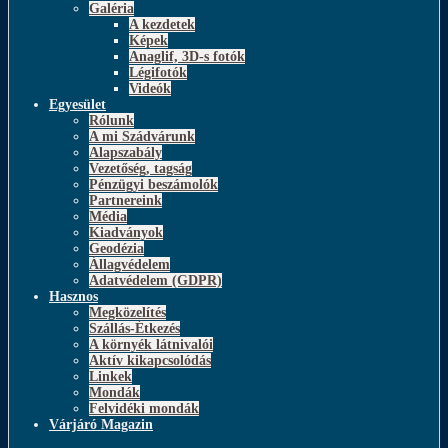
Galéria
A kezdetek
Képek
Anaglif, 3D-s fotók
Légifotók
Videók
Egyesület
Rólunk
A mi Szádvárunk
Alapszabály
Vezetőség, tagság
Pénzügyi beszámolók
Partnereink
Média
Kiadványok
Geodézia
Állagvédelem
Adatvédelem (GDPR)
Hasznos
Megközelítés
Szállás-Étkezés
A környék látnivalói
Aktív kikapcsolódás
Linkek
Mondák
Felvidéki mondák
Várjáró Magazin