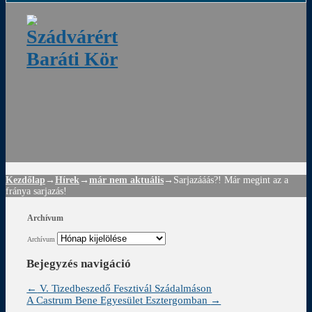
ádvár
d
!
Kezdőlap
→
Hírek
→
már nem aktuális
→
Sarjazááás?! Már megint az a
fránya sarjazás!
Archívum
Archívum
Bejegyzés navigáció
←
V. Tizedbeszedő Fesztivál Szádalmáson
A Castrum Bene Egyesület Esztergomban
→