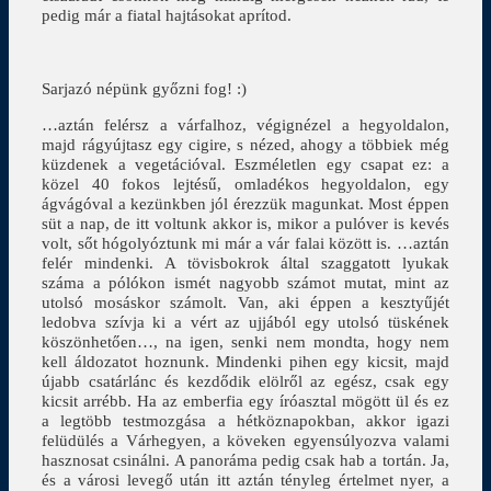
pedig már a fiatal hajtásokat aprítod.
Sarjazó népünk győzni fog! :)
…aztán felérsz a várfalhoz, végignézel a hegyoldalon,
majd rágyújtasz egy cigire, s nézed, ahogy a többiek még
küzdenek a vegetációval. Eszméletlen egy csapat ez: a
közel 40 fokos lejtésű, omladékos hegyoldalon, egy
ágvágóval a kezünkben jól érezzük magunkat. Most éppen
süt a nap, de itt voltunk akkor is, mikor a pulóver is kevés
volt, sőt hógolyóztunk mi már a vár falai között is. …aztán
felér mindenki. A tövisbokrok által szaggatott lyukak
száma a pólókon ismét nagyobb számot mutat, mint az
utolsó mosáskor számolt. Van, aki éppen a kesztyűjét
ledobva szívja ki a vért az ujjából egy utolsó tüskének
köszönhetően…, na igen, senki nem mondta, hogy nem
kell áldozatot hoznunk. Mindenki pihen egy kicsit, majd
újabb csatárlánc és kezdődik elölről az egész, csak egy
kicsit arrébb. Ha az emberfia egy íróasztal mögött ül és ez
a legtöbb testmozgása a hétköznapokban, akkor igazi
felüdülés a Várhegyen, a köveken egyensúlyozva valami
hasznosat csinálni. A panoráma pedig csak hab a tortán. Ja,
és a városi levegő után itt aztán tényleg értelmet nyer, a