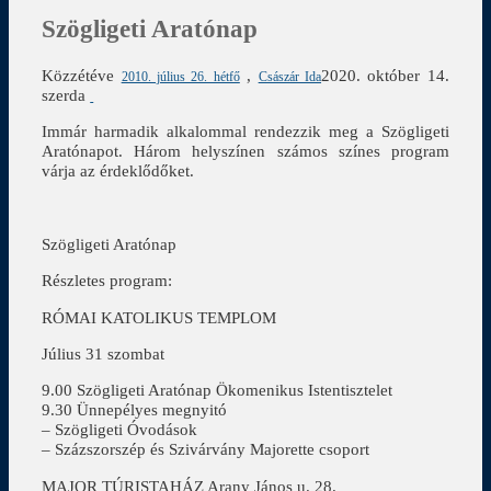
Szögligeti Aratónap
Közzétéve
,
2020. október 14.
2010. július 26. hétfő
Császár Ida
szerda
Immár harmadik alkalommal rendezzik meg a Szögligeti
Aratónapot. Három helyszínen számos színes program
várja az érdeklődőket.
Szögligeti Aratónap
Részletes program:
RÓMAI KATOLIKUS TEMPLOM
Július 31 szombat
9.00 Szögligeti Aratónap Ökomenikus Istentisztelet
9.30 Ünnepélyes megnyitó
– Szögligeti Óvodások
– Százszorszép és Szivárvány Majorette csoport
MAJOR TÚRISTAHÁZ Arany János u. 28.