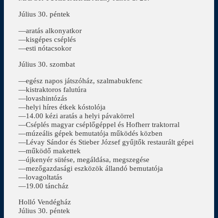
Július 30. péntek
—aratás alkonyatkor
—kisgépes cséplés
—esti nótacsokor
Július 30. szombat
—egész napos játszóház, szalmabukfenc
—kistraktoros falutúra
—lovashintózás
—helyi híres étkek kóstolója
—14.00 kézi aratás a helyi pávakörrel
—Cséplés magyar cséplőgéppel és Hofherr traktorral
—múzeális gépek bemutatója működés közben
—Lévay Sándor és Stieber József gyűjtők restaurált gépei
—működő makettek
—újkenyér sütése, megáldása, megszegése
—mezőgazdasági eszközök állandó bemutatója
—lovagoltatás
—19.00 táncház
Holló Vendégház
Július 30. péntek