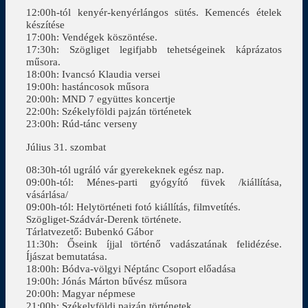
12:00h-tól kenyér-kenyérlángos sütés. Kemencés ételek
készítése
17:00h: Vendégek köszöntése.
17:30h: Szögliget legifjabb tehetségeinek káprázatos
műsora.
18:00h: Ivancsó Klaudia versei
19:00h: hastáncosok műsora
20:00h: MND 7 együttes koncertje
22:00h: Székelyföldi pajzán történetek
23:00h: Rúd-tánc verseny
Július 31. szombat
08:30h-tól ugráló vár gyerekeknek egész nap.
09:00h-tól: Ménes-parti gyógyító füvek /kiállítása,
vásárlása/
09:00h-tól: Helytörténeti fotó kiállítás, filmvetítés.
Szögliget-Szádvár-Derenk története.
Tárlatvezető: Bubenkó Gábor
11:30h: Őseink íjjal történő vadászatának felidézése.
Íjászat bemutatása.
18:00h: Bódva-völgyi Néptánc Csoport előadása
19:00h: Jónás Márton bűvész műsora
20:00h: Magyar népmese
21:00h: Székelyföldi pajzán történetek