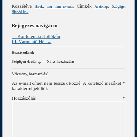
Közzétéve
,
Címkék
,
Hírek
már nem aktuális
Aratónap
Szögliget
állandó link
Bejegyzés navigáció
←
Konferencia Hollókőn
III. Vármentő Hét
→
Hozzászólások
Szögligeti Aratónap
— Nincs hozzászólás
Vélemény, hozzászólás?
Az e-mail címet nem tesszük közzé.
A kötelező mezőket
*
karakterrel jelöltük
Hozzászólás
*