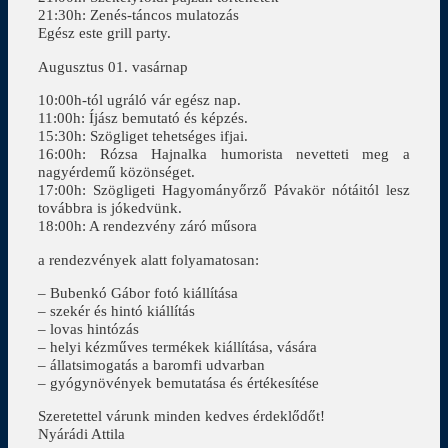
21:30h: Zenés-táncos mulatozás
Egész este grill party.
Augusztus 01. vasárnap
10:00h-tól ugráló vár egész nap.
11:00h: Íjász bemutató és képzés.
15:30h: Szögliget tehetséges ifjai.
16:00h: Rózsa Hajnalka humorista nevetteti meg a
nagyérdemű közönséget.
17:00h: Szögligeti Hagyományőrző Pávakör nótáitól lesz
továbbra is jókedvünk.
18:00h: A rendezvény záró műsora
a rendezvények alatt folyamatosan:
– Bubenkó Gábor fotó kiállítása
– szekér és hintó kiállítás
– lovas hintózás
– helyi kézműves termékek kiállítása, vására
– állatsimogatás a baromfi udvarban
– gyógynövények bemutatása és értékesítése
Szeretettel várunk minden kedves érdeklődőt!
Nyárádi Attila