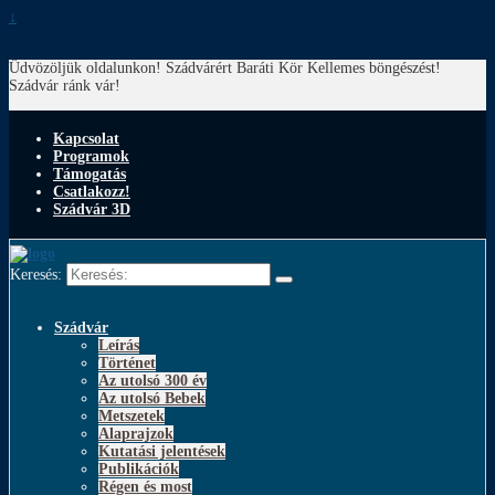
↓
Üdvözöljük oldalunkon! Szádvárért Baráti Kör
Kellemes böngészést!
Szádvár ránk vár!
Kapcsolat
Programok
Támogatás
Csatlakozz!
Szádvár 3D
Keresés:
Szádvár
Leírás
Történet
Az utolsó 300 év
Az utolsó Bebek
Metszetek
Alaprajzok
Kutatási jelentések
Publikációk
Régen és most