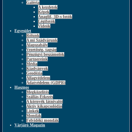
Galéria
A kezdetek
Képek
Anaglif, 3D-s fotók
Légifotók
Videók
Egyesület
Rólunk
A mi Szádvárunk
Alapszabály
Vezetőség, tagság
Pénzügyi beszámolók
Partnereink
Média
Kiadványok
Geodézia
Állagvédelem
Adatvédelem (GDPR)
Hasznos
Megközelítés
Szállás-Étkezés
A környék látnivalói
Aktív kikapcsolódás
Linkek
Mondák
Felvidéki mondák
Várjáró Magazin