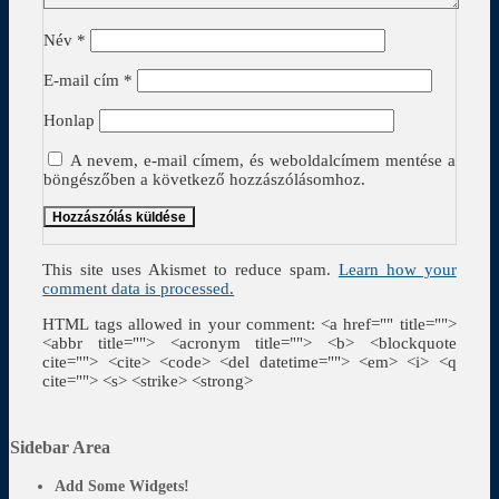
Név
*
E-mail cím
*
Honlap
A nevem, e-mail címem, és weboldalcímem mentése a
böngészőben a következő hozzászólásomhoz.
This site uses Akismet to reduce spam.
Learn how your
comment data is processed.
HTML tags allowed in your comment: <a href="" title="">
<abbr title=""> <acronym title=""> <b> <blockquote
cite=""> <cite> <code> <del datetime=""> <em> <i> <q
cite=""> <s> <strike> <strong>
Sidebar Area
Add Some Widgets!