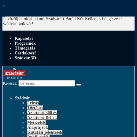
↓
Üdvözöljük oldalunkon! Szádvárért Baráti Kör
Kellemes böngészést!
Szádvár ránk vár!
Kapcsolat
Programok
Támogatás
Csatlakozz!
Szádvár 3D
Keresés:
Szádvár
Leírás
Történet
Az utolsó 300 év
Az utolsó Bebek
Metszetek
Alaprajzok
Kutatási jelentések