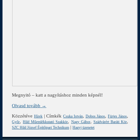
Megnyitó – katt a nagyításhoz minden képnél!
Olvasd tovább →
Közzétéve
|
Címkék
,
,
,
Hírek
Csuka István
Dobos János
Fürjes János
,
,
,
,
Győr
Hild Műemlékkutató Szakkör
Nagy Gábor
Szádvárért Baráti Kör
|
SZC Hild József Építőipari Technikum
Hagyj üzenetet