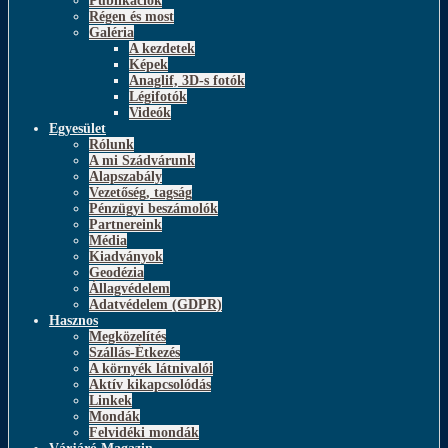
Publikációk
Régen és most
Galéria
A kezdetek
Képek
Anaglif, 3D-s fotók
Légifotók
Videók
Egyesület
Rólunk
A mi Szádvárunk
Alapszabály
Vezetőség, tagság
Pénzügyi beszámolók
Partnereink
Média
Kiadványok
Geodézia
Állagvédelem
Adatvédelem (GDPR)
Hasznos
Megközelítés
Szállás-Étkezés
A környék látnivalói
Aktív kikapcsolódás
Linkek
Mondák
Felvidéki mondák