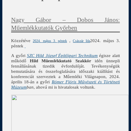
Nagy Gábor – Dobos János:
Műemlékkutatók Győrben
Közzétéve
,
2024. május 3.
2024. május 3. péntek
Császár Ida
péntek
A győri
SZC Hild József Építőipari Technikum
égisze alatt
működő
Hild Műemlékkutató Szakkör
idén ünnepli
fennállásának tizedik évfordulóját. Tevékenységük
bemutatására és összefoglalására időszaki kiállítást és
konferenciát szerveztek a Műemléki Világnapon, 2024.
április 18-án a győri
Rómer Flóris Művészeti és Történeti
Múzeum
ban
, ahová mi is hivatalosak voltunk.