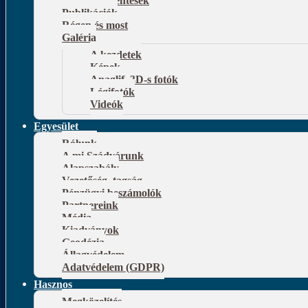
Publikációk
Régen és most
Galéria
A kezdetek
Képek
Anaglif, 3D-s fotók
Légifotók
Videók
Egyesület
Rólunk
A mi Szádvárunk
Alapszabály
Vezetőség, tagság
Pénzügyi beszámolók
Partnereink
Média
Kiadványok
Geodézia
Állagvédelem
Adatvédelem (GDPR)
Hasznos
Megközelítés