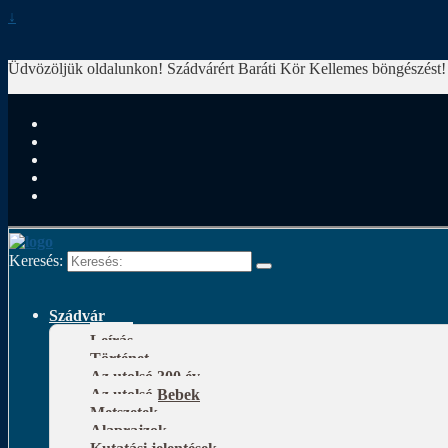
↓
Üdvözöljük oldalunkon! Szádvárért Baráti Kör
Kellemes böngészést!
Keresés:
Szádvár
Leírás
Történet
Az utolsó 300 év
Az utolsó Bebek
Metszetek
Alaprajzok
Kutatási jelentések