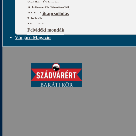
Szállás-Étkezés
A környék látnivalói
Aktív kikapcsolódás
Linkek
Mondák
Felvidéki mondák
Várjáró Magazin