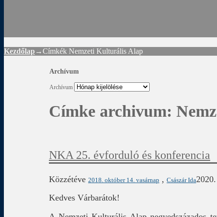
Rád
Kezdőlap
→Címkék
Nemzeti Kulturális Alap
Archívum
Archívum
Címke archivum:
Nemze
NKA 25. évforduló és konferencia
Közzétéve
,
2020.
2018. október 14. vasárnap
Császár Ida
Kedves Várbarátok!
A Nemzeti Kulturális Alap negyedszázados te