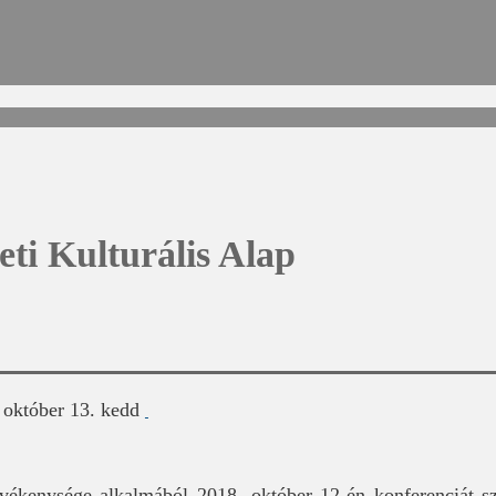
ti Kulturális Alap
 október 13. kedd
vékenysége alkalmából 2018. október 12-én konferenciát sz