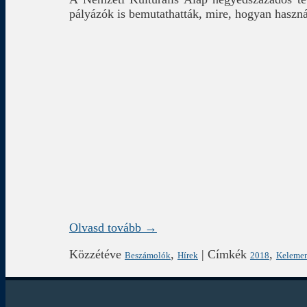
pályázók is bemutathatták, mire, hogyan használ
Olvasd tovább →
Közzétéve
,
|
Címkék
,
Beszámolók
Hírek
2018
Kelemen