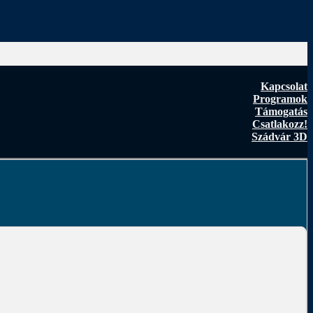
Kapcsolat
Programok
Támogatás
Csatlakozz!
Szádvár 3D