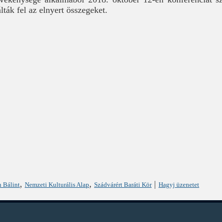
ták fel az elnyert összegeket.
,
,
|
 Bálint
Nemzeti Kulturális Alap
Szádvárért Baráti Kör
Hagyj üzenetet