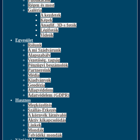
Publikációk
Régen és most
Galéria
A kezdetek
Képek
Anaglif, 3D-s fotók
Légifotók
Videók
Egyesület
Rólunk
A mi Szádvárunk
Alapszabály
Vezetőség, tagság
Pénzügyi beszámolók
Partnereink
Média
Kiadványok
Geodézia
Állagvédelem
Adatvédelem (GDPR)
Hasznos
Megközelítés
Szállás-Étkezés
A környék látnivalói
Aktív kikapcsolódás
Linkek
Mondák
Felvidéki mondák