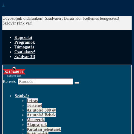
↓
Üdvözöljük oldalunkon! Szádvárért Baráti Kör
Kellemes böngészést!
Szádvár ránk vár!
Kapcsolat
Programok
Támogatás
Csatlakozz!
Szádvár 3D
Keresés:
Szádvár
Leírás
Történet
Az utolsó 300 év
Az utolsó Bebek
Metszetek
Alaprajzok
Kutatási jelentések