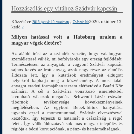
Hozzászólás egy vitához Szádvár kapcsán
Közzétéve
,
2020. október 13.
2016. január 10. vasárnap
Császár Ida
kedd
2
Milyen hatással volt a Habsburg uralom a
magyar végek életére?
Az alábbi írást az a szándék vezette, hogy valahogyan
szemléletessé váljék, mi befolyásolja egy ország fejlődését.
Természetesen az anyagiak, a vagyon! Szádvár kapcsán
sajnos kevés az írott anyag, azok nagy része az elmúlás
áldozata lett, így a kutatások eredményeit eldugott
helyekről kaphatja meg a közvélemény. A most talált
anyagot eredeti formájában teszem elérhetővé a Baráti Kör
számára. A cél a Szádvárra vonatkozó ismeretekből
levonható válaszok megadása Schwendi Lázár császári
tábornok tevékenysége következményeinek
megítélésében. Az egykori Bebek-birtok hanyatlása
ugyanis ezzel a momentummal, Szádvár elvesztésével
kezdődik. Így terjeszti ki hatalmát a császárság a régió
felett. Így válik áldozatává sok más magyar település és
régiója a bécsi korrupciónak, a pénz- és hataloméhségnek.