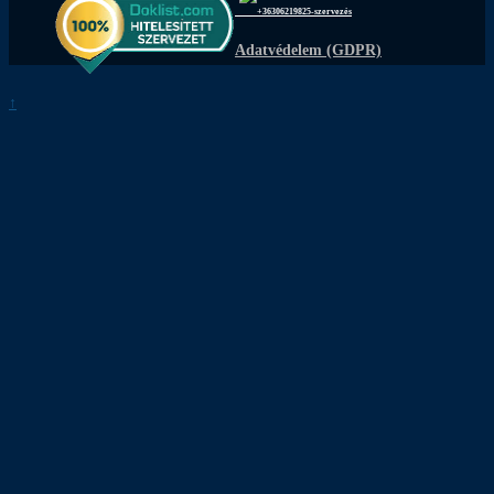
+36306219825-szervezés
Adatvédelem (GDPR)
↑