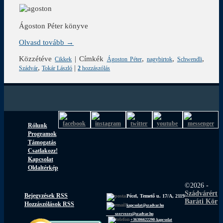
Ágoston Péter könyve
Olvasd tovább →
Közzétéve
|
Címkék
,
,
,
Cikkek
Ágoston Péter
nagybirtok
Schwendli
,
|
Szádvár
Tokár László
2
hozzászólás
Rólunk
Programok
Támogatás
Csatlakozz!
Kapcsolat
Oldaltérkép
©2026 -
Szádvárért
Bejegyzések RSS
Pécel, Temető u. 17/A, 2119
Baráti Kör
Hozzászólások RSS
kapcsolat@szadvar.hu
szervezes@szadvar.hu
+36306622290-kapcsolat