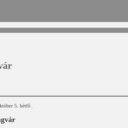
vár
któber 5. hétfő
agvár