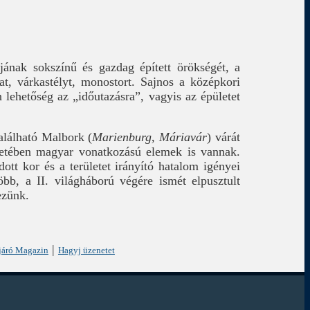
ának sokszínű és gazdag épített örökségét, a
t, várkastélyt, monostort. Sajnos a középkori
lehetőség az „időutazásra”, vagyis az épületet
alálható Malbork (
Marienburg, Máriavár
) várát
etében magyar vonatkozású elemek is vannak.
ott kor és a területet irányító hatalom igényei
bb, a II. világháború végére ismét elpusztult
ezünk.
|
járó Magazin
Hagyj üzenetet