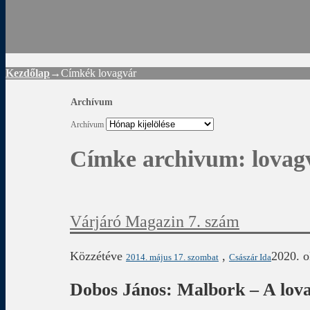
Rád
Kezdőlap
→Címkék
lovagvár
Archívum
Archívum
Címke archivum:
lovag
Várjáró Magazin 7. szám
Közzétéve
,
2020. o
2014. május 17. szombat
Császár Ida
Dobos János: Malbork – A lov