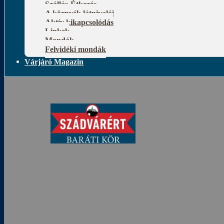
Szállás-Étkezés
A környék látnivalói
Aktív kikapcsolódás
Linkek
Mondák
Felvidéki mondák
Várjáró Magazin