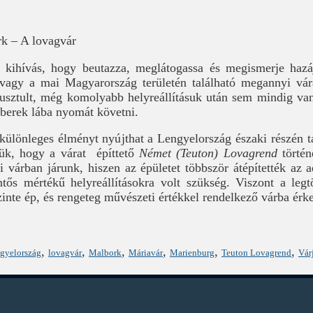
k – A lovagvár
ihívás, hogy beutazza, meglátogassa és megismerje hazáj
agy a mai Magyarország területén található megannyi vára
sztult, még komolyabb helyreállításuk után sem mindig van 
mberek lába nyomát követni.
különleges élményt nyújthat a Lengyelország északi részén t
zük, hogy a várat építtető
Német (Teuton) Lovagrend
történ
 várban járunk, hiszen az épületet többször átépítették az ad
tős mértékű helyreállításokra volt szükség. Viszont a legtö
szinte ép, és rengeteg művészeti értékkel rendelkező várba érk
,
,
,
,
,
,
gyelország
lovagvár
Malbork
Máriavár
Marienburg
Teuton Lovagrend
Vár