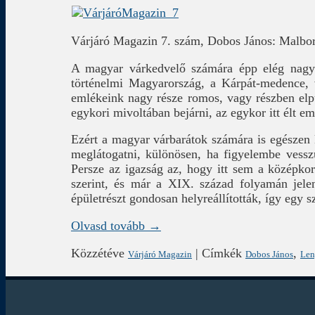
Várjáró Magazin 7. szám, Dobos János: Malbor
A magyar várkedvelő számára épp elég nagy k
történelmi Magyarország, a Kárpát-medence, v
emlékeink nagy része romos, vagy részben elpu
egykori mivoltában bejárni, az egykor itt élt e
Ezért a magyar várbarátok számára is egészen 
meglátogatni, különösen, ha figyelembe vess
Persze az igazság az, hogy itt sem a középkori
szerint, és már a XIX. század folyamán jelen
épületrészt gondosan helyreállították, így egy 
Olvasd tovább →
Közzétéve
|
Címkék
,
Várjáró Magazin
Dobos János
Len