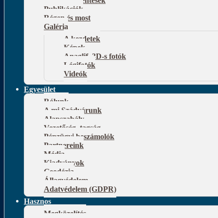
Publikációk
Régen és most
Galéria
A kezdetek
Képek
Anaglif, 3D-s fotók
Légifotók
Videók
Egyesület
Rólunk
A mi Szádvárunk
Alapszabály
Vezetőség, tagság
Pénzügyi beszámolók
Partnereink
Média
Kiadványok
Geodézia
Állagvédelem
Adatvédelem (GDPR)
Hasznos
Megközelítés