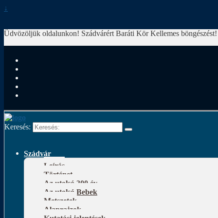
↓
Üdvözöljük oldalunkon! Szádvárért Baráti Kör
Kellemes böngészést!
Keresés:
Szádvár
Leírás
Történet
Az utolsó 300 év
Az utolsó Bebek
Metszetek
Alaprajzok
Kutatási jelentések