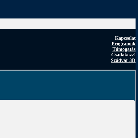
Kapcsolat
Programok
Támogatás
Csatlakozz!
Szádvár 3D