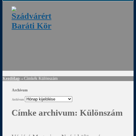
ádvár
d
!
Kezdőlap
→Címkék
Különszám
Archívum
Archívum
Címke archivum:
Különszám