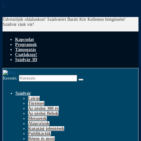
↓
Üdvözöljük oldalunkon! Szádvárért Baráti Kör
Kellemes böngészést!
Szádvár ránk vár!
Kapcsolat
Programok
Támogatás
Csatlakozz!
Szádvár 3D
Keresés:
Szádvár
Leírás
Történet
Az utolsó 300 év
Az utolsó Bebek
Metszetek
Alaprajzok
Kutatási jelentések
Publikációk
Régen és most