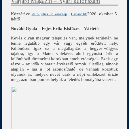
Várjáró Magazin – Nyári különszám
Közzétéve
,
2020. október 5.
2015. július 12. vasárnap
Császár Ida
hétfő
Nováki Gyula – Fejes Erik: Kisfüzes – Vártető
Kevés olyan magyar település van, melynek területén ne
lenne legalább egy vár vagy egyéb erődített hely.
Különösen igaz ez a megállapítás a hegyes-völgyes
tájakra, így a Mátra vidékére, ahol egymást érik a
különböző történelmi korokban emelt erősségek. Ezek egy
része – az idők viharait átvészelő romok, illetőleg sáncok
alapján – ma is jól azonosítható, de vannak közöttük
olyanok is, melyek nevét csak a népi emlékezet őrizte
meg, azonban pontos helyük a feledés homályába veszett.