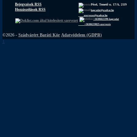
Bejegyzések RSS
Pécel, Temető u. 17/A, 2119
Hozzászólások RSS
kapcsolat@szadvar.hu
szervezes@szadvar.hu
+36306622290-kapcsolat
+36306219825-szervezés
©2026 -
Szádvárért Baráti Kör
Adatvédelem (GDPR)
↑