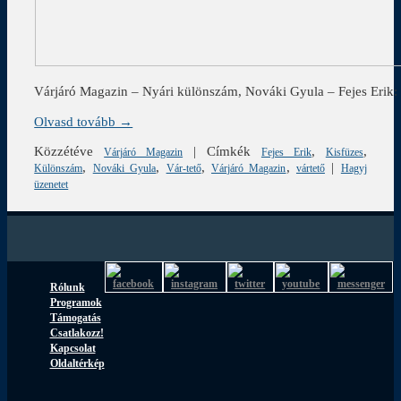
Várjáró Magazin – Nyári különszám, Nováki Gyula – Fejes Erik: 
Olvasd tovább →
Közzétéve
|
Címkék
,
,
Várjáró Magazin
Fejes Erik
Kisfüzes
,
,
,
,
|
Különszám
Nováki Gyula
Vár-tető
Várjáró Magazin
vártető
Hagyj
üzenetet
Rólunk
Programok
Támogatás
Csatlakozz!
Kapcsolat
Oldaltérkép