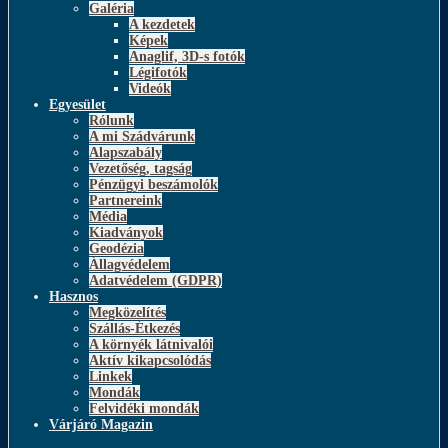
Galéria
A kezdetek
Képek
Anaglif, 3D-s fotók
Légifotók
Videók
Egyesület
Rólunk
A mi Szádvárunk
Alapszabály
Vezetőség, tagság
Pénzügyi beszámolók
Partnereink
Média
Kiadványok
Geodézia
Állagvédelem
Adatvédelem (GDPR)
Hasznos
Megközelítés
Szállás-Étkezés
A környék látnivalói
Aktív kikapcsolódás
Linkek
Mondák
Felvidéki mondák
Várjáró Magazin