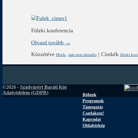
Füleki konferencia
Olvasd tovább →
Közzétéve
,
|
Címkék
Hírek
már nem aktuális
füleki kon
©2026 -
Szádvárért Baráti Kör
Adatvédelem (GDPR)
Rólunk
Programok
Támogatás
Csatlakozz!
Kapcsolat
Oldaltérkép