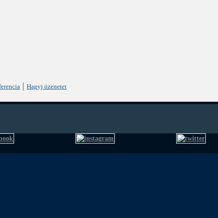
|
ferencia
Hagyj üzenetet