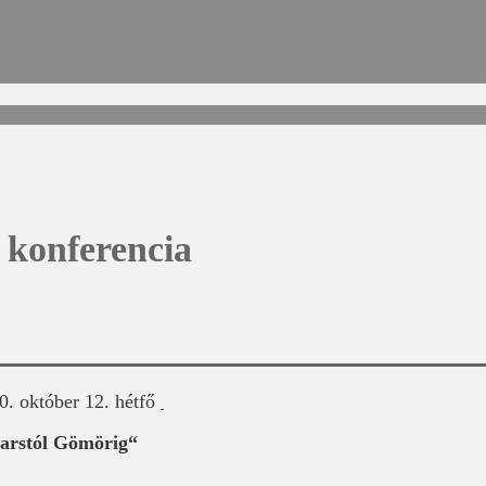
i konferencia
0. október 12. hétfő
arstól Gömörig“