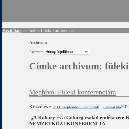
Rád
Kezdőlap
→Címkék
füleki konferencia
Archívum
Archívum
Címke archivum:
fülek
Meghívó: Füleki konferenciára
Közzétéve
,
202
2011. szeptember 8. csütörtök
Császár Ida
„A Koháry és a Coburg család emlékezete
B
NEMZETKÖZI KONFERENCIA