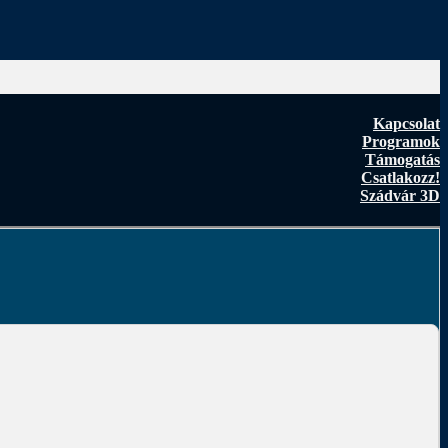
Kapcsolat
Programok
Támogatás
Csatlakozz!
Szádvár 3D