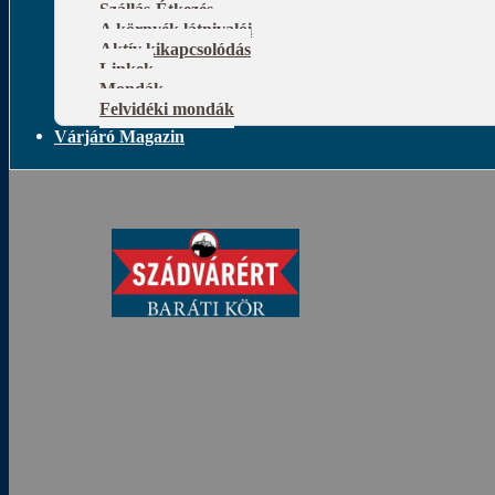
Szállás-Étkezés
A környék látnivalói
Aktív kikapcsolódás
Linkek
Mondák
Felvidéki mondák
Várjáró Magazin