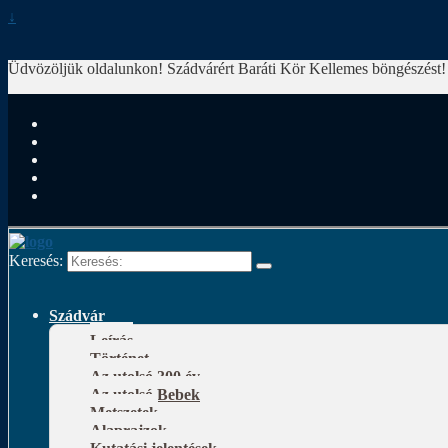
↓
Üdvözöljük oldalunkon! Szádvárért Baráti Kör
Kellemes böngészést!
Keresés:
Szádvár
Leírás
Történet
Az utolsó 300 év
Az utolsó Bebek
Metszetek
Alaprajzok
Kutatási jelentések