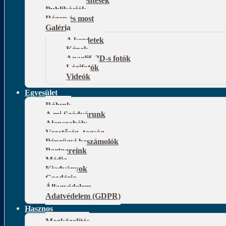
Publikációk
Régen és most
Galéria
A kezdetek
Képek
Anaglif, 3D-s fotók
Légifotók
Videók
Egyesület
Rólunk
A mi Szádvárunk
Alapszabály
Vezetőség, tagság
Pénzügyi beszámolók
Partnereink
Média
Kiadványok
Geodézia
Állagvédelem
Adatvédelem (GDPR)
Hasznos
Megközelítés