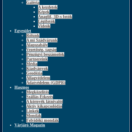
Galéria
A kezdetek
Képek
Anaglif, 3D-s fotók
Légifotók
Videók
Egyesület
Rólunk
A mi Szádvárunk
Alapszabály
Vezetőség, tagság
Pénzügyi beszámolók
Partnereink
Média
Kiadványok
Geodézia
Állagvédelem
Adatvédelem (GDPR)
Hasznos
Megközelítés
Szállás-Étkezés
A környék látnivalói
Aktív kikapcsolódás
Linkek
Mondák
Felvidéki mondák
Várjáró Magazin