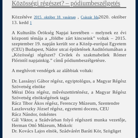
Közösségi régészet? – pódiumbeszélgetés
Közzétéve
,
2020. október
2015. október 18. vasárnap
Császár Ida
13. kedd
1
A Kulturális Örökség Napjai keretében – melynek ez évi
központi témája a „földbe zárt kincseink” voltak – 2015.
szeptember 19. napján került sor a Közép-európai Egyetem
(CEU) Budapest, Nádor utcai épületének Auditóriumában a
„Közösségi régészet? Civilek és szakmabeliek Rómer
Flóristól napjainkig.” című pódiumbeszélgetésre.
A meghívott vendégek az alábbiak voltak:
Dr. Lassányi Gábor régész, egyiptológus, a Magyar Régész
Szövetség elnöke
Mérai Dóra régész, művészettörténész, a Magyar Régész
Szövetség elnökségének tagja
Rácz Tibor Ákos régész, Ferenczy Múzeum, Szentendre
Laszlovszky József régész, egyetemi docens, CEU
Rácz Nándor, önkéntes
Gál Viktor, a Szádvárban folyó régészeti munka vezetője,
Herman Ottó Múzeum, Miskolc
Dr. Kovács Lajos elnök, Szádvárért Baráti Kör, Szögliget