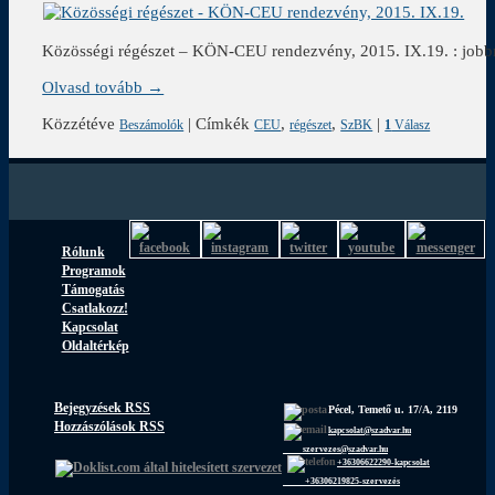
Közösségi régészet – KÖN-CEU rendezvény, 2015. IX.19. : jobb
Olvasd tovább →
Közzétéve
|
Címkék
,
,
|
Beszámolók
CEU
régészet
SzBK
1
Válasz
Rólunk
Programok
Támogatás
Csatlakozz!
Kapcsolat
Oldaltérkép
Bejegyzések RSS
Pécel, Temető u. 17/A, 2119
Hozzászólások RSS
kapcsolat@szadvar.hu
szervezes@szadvar.hu
+36306622290-kapcsolat
+36306219825-szervezés