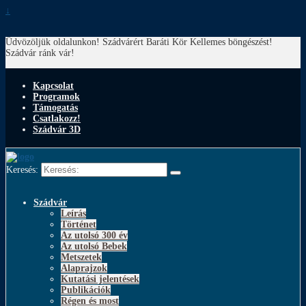
↓
Üdvözöljük oldalunkon! Szádvárért Baráti Kör
Kellemes böngészést!
Szádvár ránk vár!
Kapcsolat
Programok
Támogatás
Csatlakozz!
Szádvár 3D
Keresés:
Szádvár
Leírás
Történet
Az utolsó 300 év
Az utolsó Bebek
Metszetek
Alaprajzok
Kutatási jelentések
Publikációk
Régen és most