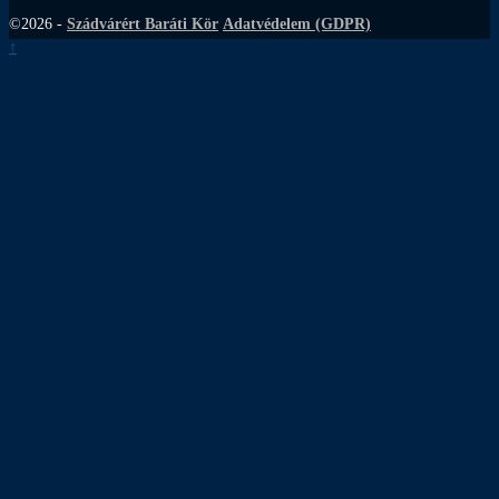
©2026 -
Szádvárért Baráti Kör
Adatvédelem (GDPR)
↑