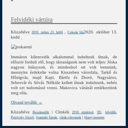
Felvidéki vártúra
Közzétéve
,
2020. október 13.
2016. május 23. hétfő
Császár Ida
kedd
Immáron kilencedik alkalommal indultunk útnak, de
először fordult elő, hogy társaságunk nem volt teljes: Jóska
nagyon hiányzott, és mindenhol ott volt bennünk,
mennyire érdekelte volna Kisszeben városfala, Tarkő és
Hőnigvár, majd Kapi, Bártfa és Zboró, Nagysáros,
Sebesvár és Sóvár. Nélküle kellett útnak indulnunk, nehéz
volt ezt tudomásul venni. Makovica váránál emlékeztünk
meg róla.
Olvasd tovább →
Közzétéve
|
Címkék
,
,
,
Beszámolók
2016 pünkösd
3D
felvidék
,
,
|
Petróczky József
Szatmári Tamás
várak-várromok
Hagyj üzenetet