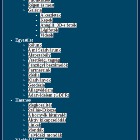
Publikációk
Régen és most
Galéria
A kezdetek
Képek
Anaglif, 3D-s fotók
Légifotók
Videók
Egyesület
Rólunk
A mi Szádvárunk
Alapszabály
Vezetőség, tagság
Pénzügyi beszámolók
Partnereink
Média
Kiadványok
Geodézia
Állagvédelem
Adatvédelem (GDPR)
Hasznos
Megközelítés
Szállás-Étkezés
A környék látnivalói
Aktív kikapcsolódás
Linkek
Mondák
Felvidéki mondák