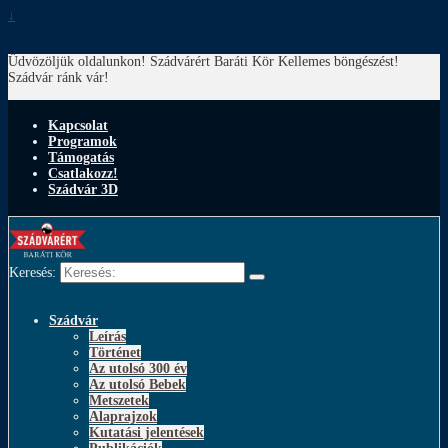
↓
Üdvözöljük oldalunkon! Szádvárért Baráti Kör
Kellemes böngészést!
Szádvár ránk vár!
Kapcsolat
Programok
Támogatás
Csatlakozz!
Szádvár 3D
Keresés:
Szádvár
Leírás
Történet
Az utolsó 300 év
Az utolsó Bebek
Metszetek
Alaprajzok
Kutatási jelentések