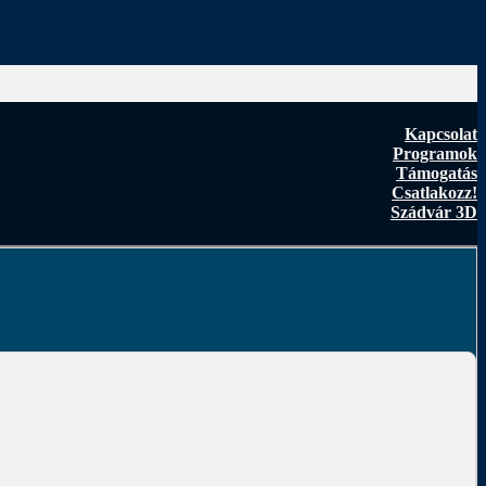
Kapcsolat
Programok
Támogatás
Csatlakozz!
Szádvár 3D