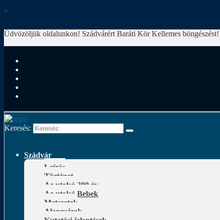
↓
Üdvözöljük oldalunkon! Szádvárért Baráti Kör
Kellemes böngészést!
Keresés:
Szádvár
Leírás
Történet
Az utolsó 300 év
Az utolsó Bebek
Metszetek
Alaprajzok
Kutatási jelentések