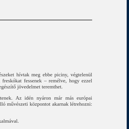
szeket hívtak meg ebbe piciny, végtelenül
a freskókat fessenek – remélve, hogy ezzel
egészítő jövedelmet teremthet.
stenek. Az idén nyáron már más európai
lló művészeti központot akarnak létrehozni:
kalmával.