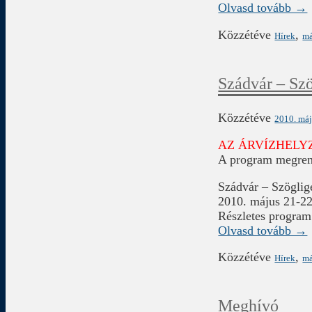
Olvasd tovább →
Közzétéve
,
Hírek
má
Szádvár – Szö
Közzétéve
2010. máj
AZ ÁRVÍZHELY
A program megrend
Szádvár – Szöglig
2010. május 21-22
Részletes program
Olvasd tovább →
Közzétéve
,
Hírek
má
Meghívó