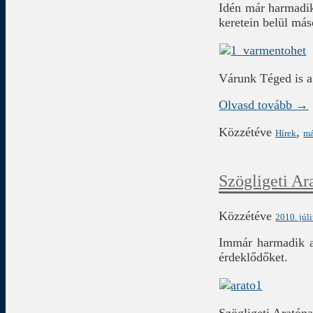
Idén már harmadik
keretein belül más
Várunk Téged is a
Olvasd tovább →
Közzétéve
,
Hírek
má
Szögligeti Ar
Közzétéve
2010. júli
Immár harmadik a
érdeklődőket.
Szögligeti Aratón