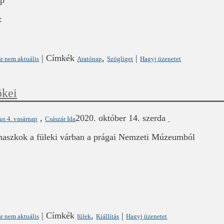
:
|
Címkék
,
|
r nem aktuális
Aratónap
Szögliget
Hagyj üzenetet
ökei
,
2020. október 14. szerda
ius 4. vasárnap
Császár Ida
maszkok a füleki várban a prágai Nemzeti Múzeumból
|
Címkék
,
|
r nem aktuális
fülek
Kiállítás
Hagyj üzenetet