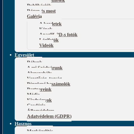
Publikációk
Régen és most
Galéria
A kezdetek
Képek
Anaglif, 3D-s fotók
Légifotók
Videók
Egyesület
Rólunk
A mi Szádvárunk
Alapszabály
Vezetőség, tagság
Pénzügyi beszámolók
Partnereink
Média
Kiadványok
Geodézia
Állagvédelem
Adatvédelem (GDPR)
Hasznos
Megközelítés