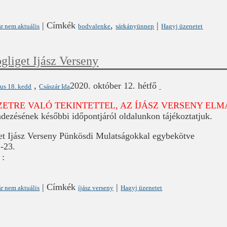
|
Címkék
,
|
r nem aktuális
bodvalenke
sárkányünnep
Hagyj üzenetet
gliget Ijász Verseny
,
2020. október 12. hétfő
us 18. kedd
Császár Ida
ZETRE VALÓ TEKINTETTEL, AZ ÍJÁSZ VERSENY EL
ezésének későbbi időpontjáról oldalunkon tájékoztatjuk.
et Ijász Verseny Pünkösdi Mulatságokkal egybekötve
-23.
 :
|
Címkék
|
r nem aktuális
íjász verseny
Hagyj üzenetet