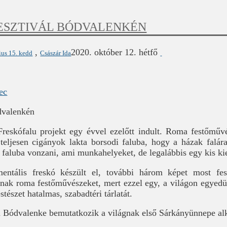
ESZTIVÁL BÓDVALENKÉN
,
2020. október 12. hétfő
ius 15. kedd
Császár Ida
dvalenkén
eskófalu projekt egy évvel ezelőtt indult. Roma festőművé
eljesen cigányok lakta borsodi faluba, hogy a házak falár
a faluba vonzani, ami munkahelyeket, de legalábbis egy kis ki
entális freskó készült el, további három képet most fe
vnak roma festőművészeket, mert ezzel egy, a világon egyedü
tészet hatalmas, szabadtéri tárlatát.
n Bódvalenke bemutatkozik a világnak első Sárkányünnepe al