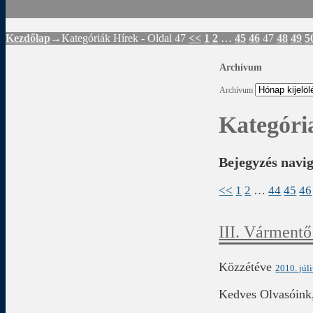
Kezdőlap
→Kategóriák
Hírek
- Oldal 47
<<
1
2
…
45
46
47
48
49
5
Archívum
Archívum
Kategóri
Bejegyzés navi
<<
1
2
…
44
45
46
III. Vármentő
Közzétéve
2010. júl
Kedves Olvasóink,