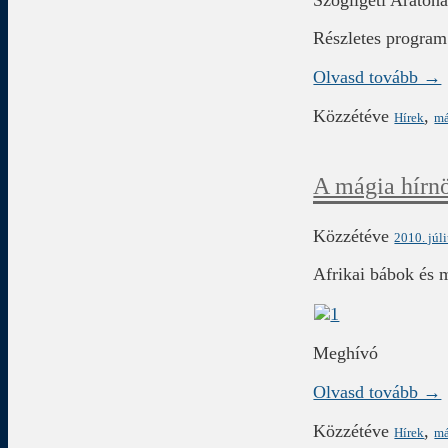
Részletes program
Olvasd tovább →
Közzétéve
,
Hírek
má
A mágia hírn
Közzétéve
2010. júl
Afrikai bábok és 
Meghívó
Olvasd tovább →
Közzétéve
,
Hírek
má