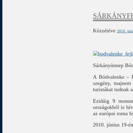
SÁRKÁNYF
Közzétéve
2010. jún
Sárkányünnep Bó
A Bódvalenke – Fr
szegény, majnem t
turistákat tudnak 
Ezidáig 9 monum
országokból is hí
az európai roma fes
2010. június 19-é