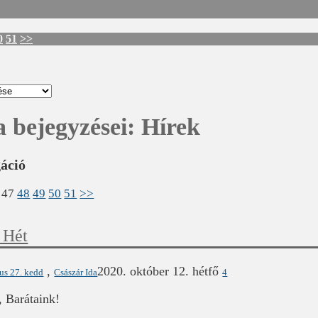
0
51
>>
a bejegyzései:
Hírek
gáció
47
48
49
50
51
>>
 Hét
,
2020. október 12. hétfő
ius 27. kedd
Császár Ida
4
 Barátaink!