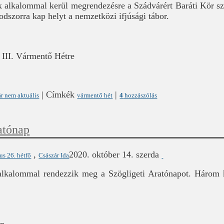
 alkalommal kerül megrendezésre a Szádvárért Baráti Kör s
odszorra kap helyt a nemzetközi ifjúsági tábor.
 III. Vármentő Hétre
|
Címkék
|
r nem aktuális
vármentő hét
4
hozzászólás
atónap
,
2020. október 14. szerda
us 26. hétfő
Császár Ida
lkalommal rendezzik meg a Szögligeti Aratónapot. Három h
ap