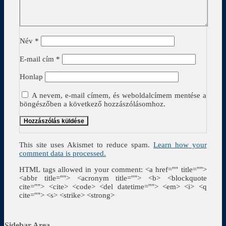
Név
*
E-mail cím
*
Honlap
A nevem, e-mail címem, és weboldalcímem mentése a
böngészőben a következő hozzászólásomhoz.
This site uses Akismet to reduce spam.
Learn how your
comment data is processed.
HTML tags allowed in your comment: <a href="" title="">
<abbr title=""> <acronym title=""> <b> <blockquote
cite=""> <cite> <code> <del datetime=""> <em> <i> <q
cite=""> <s> <strike> <strong>
Sidebar Area