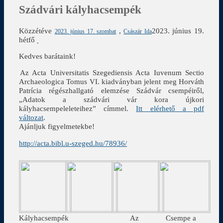
Szádvári kályhacsempék
Közzétéve
,
2023. június 19.
2023. június 17. szombat
Császár Ida
hétfő
Kedves barátaink!
Az Acta Universitatis Szegediensis Acta Iuvenum Sectio
Archaeologica Tomus VI. kiadványban jelent meg Horváth
Patrícia régészhallgató elemzése Szádvár csempéiről,
„Adatok a szádvári vár kora újkori
kályhacsempeleleteihez” címmel.
Itt elérhető a pdf
változat
.
Ajánljuk figyelmetekbe!
http://acta.bibl.u-szeged.hu/78936/
Kályhacsempék
Az
Csempe a