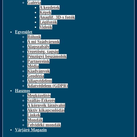
Galéria
A kezdetek
Képek
Anaglif, 3D-s fotók
Légifotók
Videók
Egyesület
Rólunk
A mi Szádvárunk
Alapszabály
Vezetőség, tagság
Pénzügyi beszámolók
Partnereink
Média
Kiadványok
Geodézia
Állagvédelem
Adatvédelem (GDPR)
Hasznos
Megközelítés
Szállás-Étkezés
A környék látnivalói
Aktív kikapcsolódás
Linkek
Mondák
Felvidéki mondák
Várjáró Magazin