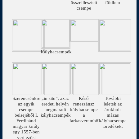
összeillesztett
földben
csempe
Kályhacsempék
Szerencsénkre
„in situ”, azaz
Késő
További
az egyik
eredeti helyén
reneszánsz
leletek az
csempe
megmaradt
kályhacsempe
árokból:
belsejéből I.
kályhacsempék
a
mázas
Ferdinánd
farkasveremből
kályhacsempe
magyar király
töredékek.
egy 1557-ben
vert ezüst