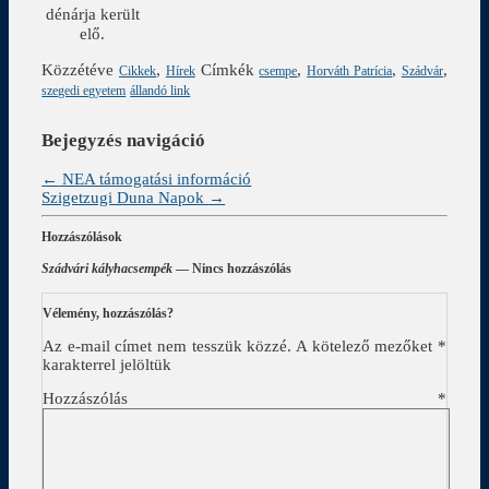
dénárja került
elő.
Közzétéve
,
Címkék
,
,
,
Cikkek
Hírek
csempe
Horváth Patrícia
Szádvár
szegedi egyetem
állandó link
Bejegyzés navigáció
←
NEA támogatási információ
Szigetzugi Duna Napok
→
Hozzászólások
Szádvári kályhacsempék
— Nincs hozzászólás
Vélemény, hozzászólás?
Az e-mail címet nem tesszük közzé.
A kötelező mezőket
*
karakterrel jelöltük
Hozzászólás
*