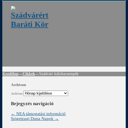
ádvár
d
!
Kezdőlap
→
Cikkek
→
Szádvári kályhacsempék
Archívum
Archívum
Bejegyzés navigáció
←
NEA támogatási információ
Szigetzugi Duna Napok
→