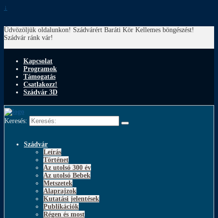
↓
Üdvözöljük oldalunkon! Szádvárért Baráti Kör
Kellemes böngészést!
Szádvár ránk vár!
Kapcsolat
Programok
Támogatás
Csatlakozz!
Szádvár 3D
Keresés:
Szádvár
Leírás
Történet
Az utolsó 300 év
Az utolsó Bebek
Metszetek
Alaprajzok
Kutatási jelentések
Publikációk
Régen és most