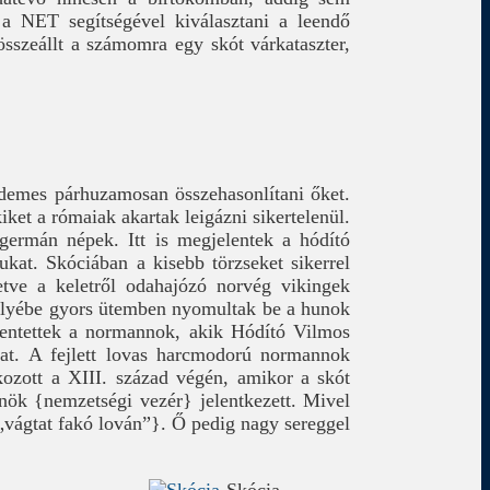
 a NET segítségével kiválasztani a leendő
összeállt a számomra egy skót várkataszter,
rdemes párhuzamosan összehasonlítani őket.
kiket a rómaiak akartak leigázni sikertelenül.
germán népek. Itt is megjelentek a hódító
at. Skóciában a kisebb törzseket sikerrel
etve a keletről odahajózó norvég vikingek
helyébe gyors ütemben nyomultak be a hunok
lentettek a normannok, akik Hódító Vilmos
kat. A fejlett lovas harcmodorú normannok
lkozott a XIII. század végén, amikor a skót
nök {nemzetségi vezér} jelentkezett. Mivel
k „vágtat fakó lován”}. Ő pedig nagy sereggel
Skócia