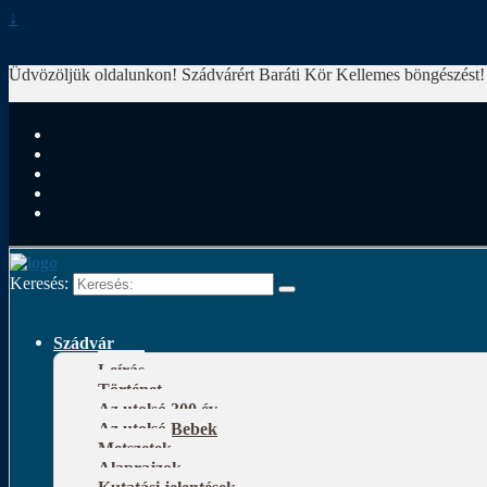
↓
Üdvözöljük oldalunkon! Szádvárért Baráti Kör
Kellemes böngészést!
Keresés:
Szádvár
Leírás
Történet
Az utolsó 300 év
Az utolsó Bebek
Metszetek
Alaprajzok
Kutatási jelentések