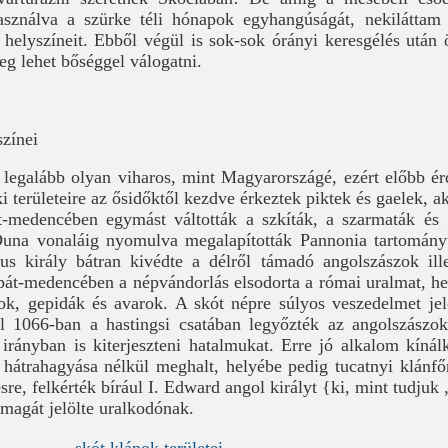
használva a szürke téli hónapok egyhangúságát, nekiláttam
 helyszíneit. Ebből végül is sok-sok órányi keresgélés után 
eg lehet bőséggel válogatni.
zínei
 legalább olyan viharos, mint Magyarországé, ezért előbb é
ki területeire az ősidőktől kezdve érkeztek piktek és gaelek, a
-medencében egymást váltották a szkíták, a szarmaták és 
una vonaláig nyomulva megalapították Pannonia tartományuk
us király bátran kivédte a délről támadó angolszászok ill
pát-medencében a népvándorlás elsodorta a római uralmat, 
ok, gepidák és avarok. A skót népre súlyos veszedelmet je
el 1066-ban a hastingsi csatában legyőzték az angolszászo
 irányban is kiterjeszteni hatalmukat. Erre jó alkalom kíná
 hátrahagyása nélkül meghalt, helyébe pedig tucatnyi klánfő
sre, felkérték bírául I. Edward angol királyt {ki, mint tudju
 magát jelölte uralkodónak.