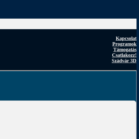
Kapcsolat
Programok
Támogatás
Csatlakozz!
Szádvár 3D