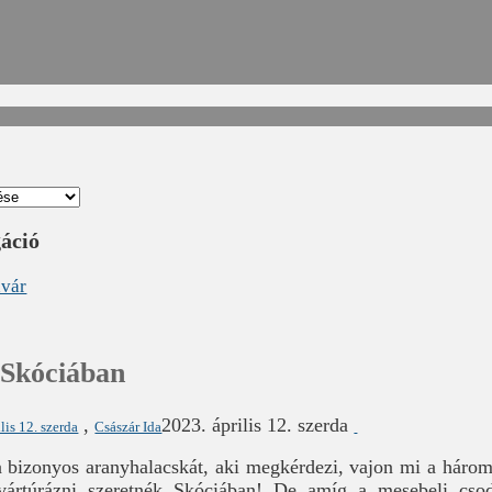
gáció
dvár
Skóciában
,
2023. április 12. szerda
lis 12. szerda
Császár Ida
 bizonyos aranyhalacskát, aki megkérdezi, vajon mi a háro
ártúrázni szeretnék Skóciában! De amíg a mesebeli cso