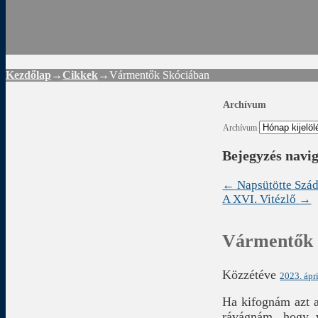
Rád
Kezdőlap
→
Cikkek
→
Vármentők Skóciában
Archívum
Archívum
Bejegyzés navi
←
Napsütötte Szá
A XVI. Vitézlő
→
Vármentők 
Közzétéve
2023. ápri
Ha kifognám azt a
rávágnám, hogy v