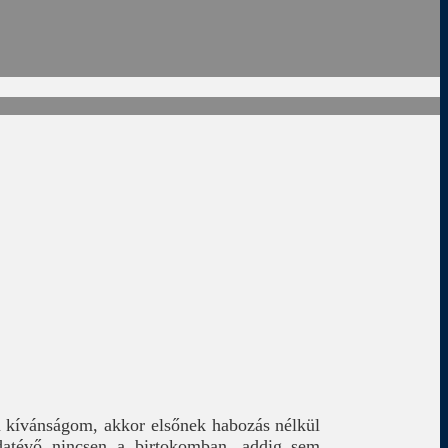
m kívánságom, akkor elsőnek habozás nélkül
datévő nincsen a birtokomban, addig sem