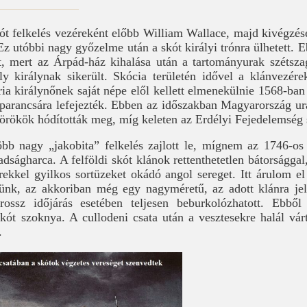
kót felkelés vezéreként előbb William Wallace, majd kivégzés
Ez utóbbi nagy győzelme után a skót királyi trónra ülhetett.
t, mert az Árpád-ház kihalása után a tartományurak szétszag
 királynak sikerült. Skócia területén idővel a klánvezére
ia királynőnek saját népe elől kellett elmenekülnie 1568-ban 
 parancsára lefejezték. Ebben az időszakban Magyarország ur
törökök hódították meg, míg keleten az Erdélyi Fejedelemség s
b nagy „jakobita” felkelés zajlott le, mígnem az 1746-os 
dságharca. A felföldi skót klánok rettenthetetlen bátorságga
ekkel gyilkos sortüzeket okádó angol sereget. Itt árulom el
ünk, az akkoriban még egy nagyméretű, az adott klánra jel
ossz időjárás esetében teljesen beburkolózhatott. Ebbő
ót szoknya. A cullodeni csata után a vesztesekre halál vár
.