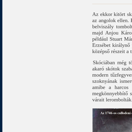
Az ekkor kitört s
az angolok ellen. 
belviszály tombol
majd Anjou Károly
például Stuart Már
Erzsébet királynő
középső részeit a 
Skóciában még töb
akaró skótok szaba
modern tűzfegyver
szoknyának ismer
amibe a harcos r
megkönnyebbítő sk
várait lerombolták