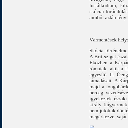
lustálkodtam, ki
skóciai kirándulás
amiből aztán tényl
Vármentések helys
Skócia történelme
A Brit-sziget észa
Eközben a Kárpát
rómaiak, akik a D
egyesítő II. Óeng
támadásait. A Kár
majd a longobárd
herceg vezetésév
igyekeztek északi
király fiúgyermek
nem jutottak dönté
megérkezve, saját