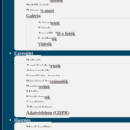
Publikációk
Régen és most
Galéria
A kezdetek
Képek
Anaglif, 3D-s fotók
Légifotók
Videók
Egyesület
Rólunk
A mi Szádvárunk
Alapszabály
Vezetőség, tagság
Pénzügyi beszámolók
Partnereink
Média
Kiadványok
Geodézia
Állagvédelem
Adatvédelem (GDPR)
Hasznos
Megközelítés