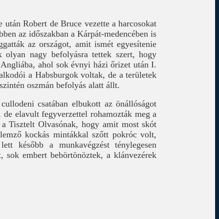
e után Robert de Bruce vezette a harcosokat
 Ebben az időszakban a Kárpát-medencében is
gatták az országot, amit ismét egyesítenie
k olyan nagy befolyásra tettek szert, hogy
Angliába, ahol sok évnyi házi őrizet után I.
alkodói a Habsburgok voltak, de a területek
zintén oszmán befolyás alatt állt.
cullodeni csatában elbukott az önállóságot
l, de elavult fegyverzettel rohamozták meg a
 a Tisztelt Olvasónak, hogy amit most skót
lemző kockás mintákkal szőtt pokróc volt,
l lett később a munkavégzést ténylegesen
t, sok embert bebörtönöztek, a klánvezérek