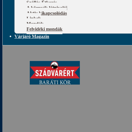
Szállás-Étkezés
A környék látnivalói
Aktív kikapcsolódás
Linkek
Mondák
Felvidéki mondák
Várjáró Magazin