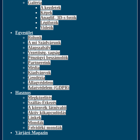
Galéria
A kezdetek
Képek
Anaglif, 3D-s fotók
Légifotók
Videók
Egyesület
Rólunk
A mi Szádvárunk
Alapszabály
Vezetőség, tagság
Pénzügyi beszámolók
Partnereink
Média
Kiadványok
Geodézia
Állagvédelem
Adatvédelem (GDPR)
Hasznos
Megközelítés
Szállás-Étkezés
A környék látnivalói
Aktív kikapcsolódás
Linkek
Mondák
Felvidéki mondák
Várjáró Magazin