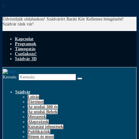
↓
Üdvözöljük oldalunkon! Szádvárért Baráti Kör
Kellemes böngészést!
Szádvár ránk vár!
Kapcsolat
Programok
Támogatás
Csatlakozz!
Szádvár 3D
Keresés:
Szádvár
Leírás
Történet
Az utolsó 300 év
Az utolsó Bebek
Metszetek
Alaprajzok
Kutatási jelentések
Publikációk
Régen és most