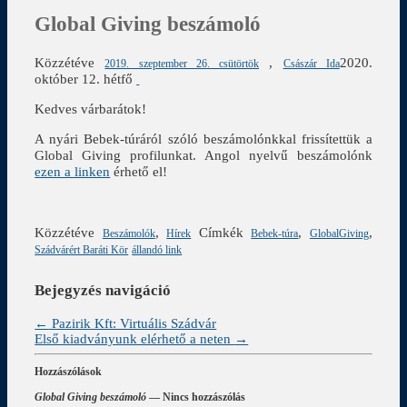
Global Giving beszámoló
Közzétéve
,
2020.
2019. szeptember 26. csütörtök
Császár Ida
október 12. hétfő
Kedves várbarátok!
A nyári Bebek-túráról szóló beszámolónkkal frissítettük a
Global Giving profilunkat. Angol nyelvű beszámolónk
ezen a linken
érhető el!
Közzétéve
,
Címkék
,
,
Beszámolók
Hírek
Bebek-túra
GlobalGiving
Szádvárért Baráti Kör
állandó link
Bejegyzés navigáció
←
Pazirik Kft: Virtuális Szádvár
Első kiadványunk elérhető a neten
→
Hozzászólások
Global Giving beszámoló
— Nincs hozzászólás