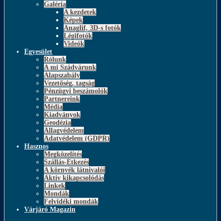
Galéria
A kezdetek
Képek
Anaglif, 3D-s fotók
Légifotók
Videók
Egyesület
Rólunk
A mi Szádvárunk
Alapszabály
Vezetőség, tagság
Pénzügyi beszámolók
Partnereink
Média
Kiadványok
Geodézia
Állagvédelem
Adatvédelem (GDPR)
Hasznos
Megközelítés
Szállás-Étkezés
A környék látnivalói
Aktív kikapcsolódás
Linkek
Mondák
Felvidéki mondák
Várjáró Magazin