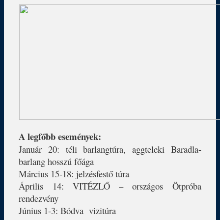
A legfőbb események:
Január 20: téli barlangtúra, aggteleki Baradla-
barlang hosszú főága
Március 15-18: jelzésfestő túra
Április 14: VITÉZLŐ – országos Ötpróba
rendezvény
Június 1-3: Bódva vizitúra