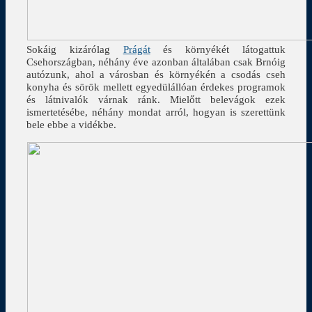
Sokáig kizárólag
Prágát
és környékét látogattuk
Csehországban, néhány éve azonban általában csak Brnóig
autózunk, ahol a városban és környékén a csodás cseh
konyha és sörök mellett egyedülállóan érdekes programok
és látnivalók várnak ránk. Mielőtt belevágok ezek
ismertetésébe, néhány mondat arról, hogyan is szerettünk
bele ebbe a vidékbe.