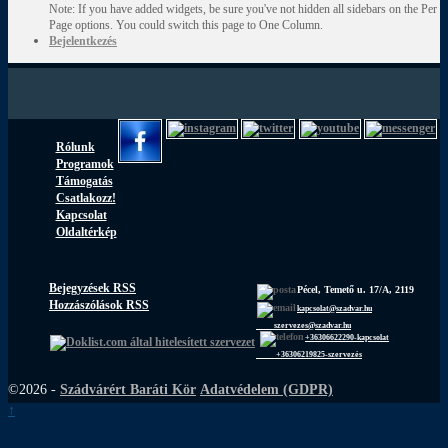
Note: If you have added widgets, be sure you've not hidden all sidebars on the Per
Page options. You could switch this page to One Column.
Bejelentkezés
Rólunk
Programok
Támogatás
Csatlakozz!
Kapcsolat
Oldaltérkép
Bejegyzések RSS
Pécel, Temető u. 17/A, 2119
Hozzászólások RSS
kapcsolat@szadvar.hu
szervezes@szadvar.hu
+36306622290-kapcsolat
+36306219825-szervezés
©2026 -
Szádvárért Baráti Kör
Adatvédelem (GDPR)
↑