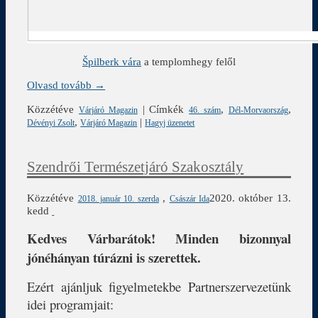
Špilberk vára
a templomhegy felől
Olvasd tovább →
Közzétéve
|
Címkék
,
,
Várjáró Magazin
46. szám
Dél-Morvaország
,
|
Dévényi Zsolt
Várjáró Magazin
Hagyj üzenetet
Szendrői Természetjáró Szakosztály
Közzétéve
,
2020. október 13.
2018. január 10. szerda
Császár Ida
kedd
Kedves Várbarátok! Minden bizonnyal
jónéhányan túrázni is szerettek.
Ezért ajánljuk figyelmetekbe Partnerszervezetünk
idei programjait: