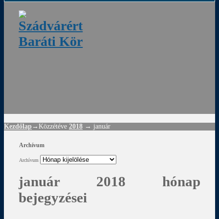
ádvár
d
!
Kezdőlap
→Közzétéve
2018
→
január
Archívum
Archívum
január 2018 hónap
bejegyzései