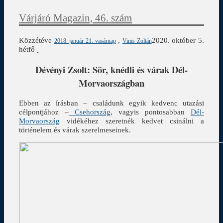
Várjáró Magazin, 46. szám
Közzétéve
,
2020. október 5.
2018. január 21. vasárnap
Vinis Zoltán
hétfő
Dévényi Zsolt:
Sör, knédli és várak Dél-
Morvaországban
Ebben az írásban – családunk egyik kedvenc utazási
célpontjához –
Csehország
, vagyis pontosabban
Dél-
Morvaország
vidékéhez szeretnék kedvet csinálni a
történelem és várak szerelmeseinek.