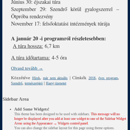
Június 30: éjszakai túra
Szeptember 29: Szendrő körül gyalogszerrel –
Ötpróba rendezvény
November 17: felsőoktatási intézmények túrája
A január 20 -i programról részletesebben:
A túra hossza:
6,7 km
A túra időtartama:
4-5 óra
Olvasd tovább →
Közzétéve
,
|
Címkék
,
,
Hírek
már nem aktuális
2018
éves program
,
|
Szendrő
természetjáró
Hagyj üzenetet
Sidebar Area
Add Some Widgets!
This theme has been designed to be used with sidebars.
This message will no
longer be displayed after you add at least one widget to one of the Sidebar Widget
Areas using the Appearance → Widgets control panel.
You can also change the sidebar layout for this page using theme options.