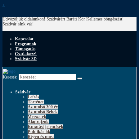
↓
Üdvözöljük oldalunkon! Szádvárért Baráti Kör
Kellemes böngészést!
Szádvár ránk vár!
Kapcsolat
Programok
Támogatás
Csatlakozz!
Szádvár 3D
Keresés:
Szádvár
Leírás
Történet
Az utolsó 300 év
Az utolsó Bebek
Metszetek
Alaprajzok
Kutatási jelentések
Publikációk
Régen és most