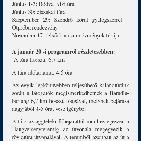
Június 1-3: Bódva vizitúra
Június 30: éjszakai túra
Szeptember 29: Szendrő körül gyalogszerrel –
Ötpróba rendezvény
November 17: felsőoktatási intézmények túrája
A január 20 -i programról részletesebben:
A túra hossza:
6,7 km
A túra időtartama:
4-5 óra
Az egyik legkönnyebben teljesíthető kalandtúránk
során a látogatók megismerkedhetnek a Baradla-
barlang 6,7 km hosszú főágával, melynek bejárása
nagyjából 4-5 órát vesz igénybe.
A túra az aggteleki főbejárattól indul és egészen a
Hangversenyteremig az útvonala megegyezik a
rövidtúra útvonalával. A teremből azonban az út a