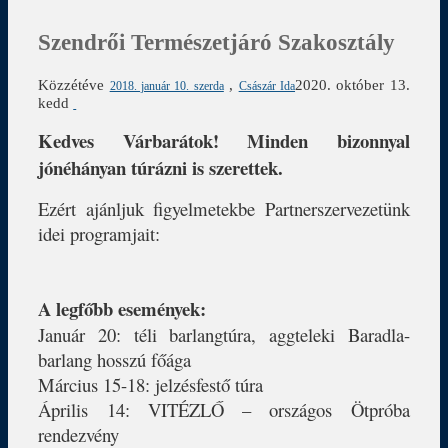
Szendrői Természetjáró Szakosztály
Közzétéve
,
2020. október 13.
2018. január 10. szerda
Császár Ida
kedd
Kedves Várbarátok! Minden bizonnyal
jónéhányan túrázni is szerettek.
Ezért ajánljuk figyelmetekbe Partnerszervezetünk
idei programjait:
A legfőbb események:
Január 20: téli barlangtúra, aggteleki Baradla-
barlang hosszú főága
Március 15-18: jelzésfestő túra
Április 14: VITÉZLŐ – országos Ötpróba
rendezvény