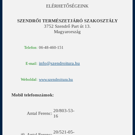
ELÉRHETŐSÉGEINK
SZENDRŐI TERMÉSZETJÁRÓ SZAKOSZTÁLY
3752 Szendrő Part út 13.
Magyarország
Telefon:
06-48-460-151
info@szendroitura.hu
E-mail:
Weboldal:
www.szendroitura.hu
Mobil telefonszámok:
20/803-53-
Antal Ferenc:
16
20/521-05-
ifj. Antal Ferenc: