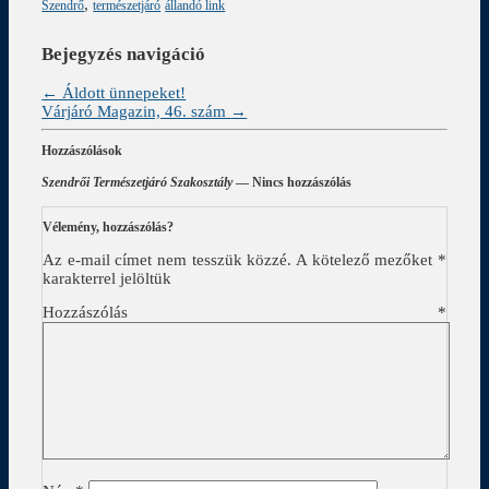
,
Szendrő
természetjáró
állandó link
Bejegyzés navigáció
←
Áldott ünnepeket!
Várjáró Magazin, 46. szám
→
Hozzászólások
Szendrői Természetjáró Szakosztály
— Nincs hozzászólás
Vélemény, hozzászólás?
Az e-mail címet nem tesszük közzé.
A kötelező mezőket
*
karakterrel jelöltük
Hozzászólás
*