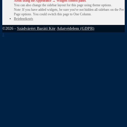
Areas using the Appearance → Widgets control panel.
You can also change the sidebar layout for this page using theme options.
Note: If you have added widgets, be sure you've not hidden all sidebars on the Per
Page options. You could switch this page to One Column.
Bejelentkezés
©2026 -
Szádvárért Baráti Kör
Adatvédelem (GDPR)
↑