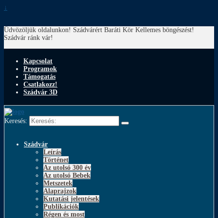
↓
Üdvözöljük oldalunkon! Szádvárért Baráti Kör
Kellemes böngészést!
Szádvár ránk vár!
Kapcsolat
Programok
Támogatás
Csatlakozz!
Szádvár 3D
Keresés:
Szádvár
Leírás
Történet
Az utolsó 300 év
Az utolsó Bebek
Metszetek
Alaprajzok
Kutatási jelentések
Publikációk
Régen és most