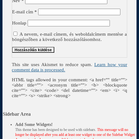
Név
*
E-mail cím
*
Honlap
A nevem, e-mail címem, és weboldalcímem mentése a
böngészőben a következő hozzászólásomhoz.
This site uses Akismet to reduce spam.
Learn how your
comment data is processed.
HTML tags allowed in your comment: <a href="" title="">
<abbr title=""> <acronym title=""> <b> <blockquote
cite=""> <cite> <code> <del datetime=""> <em> <i> <q
cite=""> <s> <strike> <strong>
Sidebar Area
Add Some Widgets!
This theme has been designed to be used with sidebars.
This message will no
longer be displayed after you add at least one widget to one of the Sidebar Widget