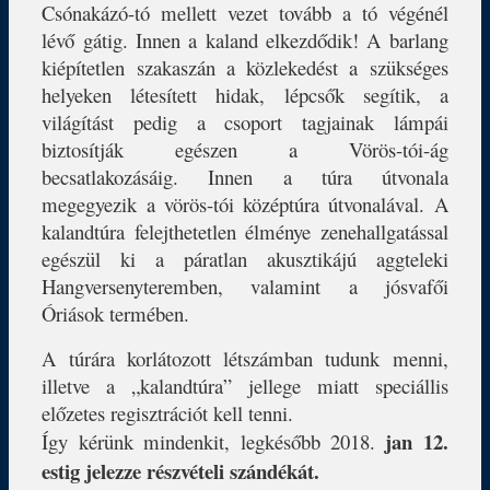
Csónakázó-tó mellett vezet tovább a tó végénél
lévő gátig. Innen a kaland elkezdődik! A barlang
kiépítetlen szakaszán a közlekedést a szükséges
helyeken létesített hidak, lépcsők segítik, a
világítást pedig a csoport tagjainak lámpái
biztosítják egészen a Vörös-tói-ág
becsatlakozásáig. Innen a túra útvonala
megegyezik a vörös-tói középtúra útvonalával. A
kalandtúra felejthetetlen élménye zenehallgatással
egészül ki a páratlan akusztikájú aggteleki
Hangversenyteremben, valamint a jósvafői
Óriások termében.
A túrára korlátozott létszámban tudunk menni,
illetve a „kalandtúra” jellege miatt speciállis
előzetes regisztrációt kell tenni.
jan 12.
Így kérünk mindenkit, legkésőbb 2018.
estig jelezze részvételi szándékát.