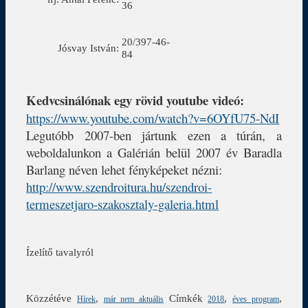
36
20/397-46-
Jósvay István:
84
Kedvcsinálónak egy rövid youtube videó:
https://www.youtube.com/watch?v=6OYfU75-NdI
Legutóbb 2007-ben jártunk ezen a túrán, a
weboldalunkon a Galérián belül 2007 év Baradla
Barlang néven lehet fényképeket nézni:
http://www.szendroitura.hu/szendroi-
termeszetjaro-szakosztaly-galeria.html
Ízelítő tavalyról
Közzétéve
,
Címkék
,
,
Hírek
már nem aktuális
2018
éves program