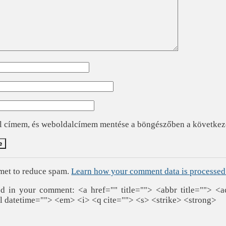
l címem, és weboldalcímem mentése a böngészőben a követke
smet to reduce spam.
Learn how your comment data is processed
 in your comment: <a href="" title=""> <abbr title=""> <a
l datetime=""> <em> <i> <q cite=""> <s> <strike> <strong>