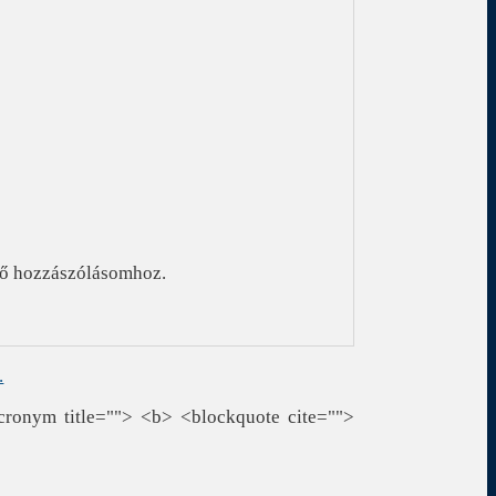
ző hozzászólásomhoz.
.
cronym title=""> <b> <blockquote cite="">