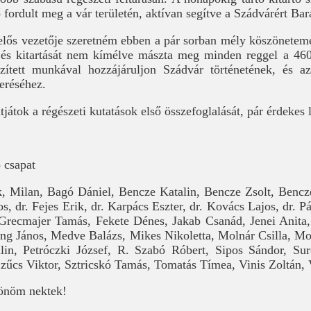
fő fordult meg a vár területén, aktívan segítve a Szádvárért Ba
lelős vezetője szeretném ebben a pár sorban mély köszönetemet
t, és kitartását nem kímélve mászta meg minden reggel a 4
zített munkával hozzájáruljon Szádvár történetének, és a
eréséhez.
játok a régészeti kutatások első összefoglalását, pár érdekes 
 csapat
, Milan, Bagó Dániel, Bencze Katalin, Bencze Zsolt, Bencze
, dr. Fejes Erik, dr. Karpács Eszter, dr. Kovács Lajos, dr. 
Grecmajer Tamás, Fekete Dénes, Jakab Csanád, Jenei Anita,
g János, Medve Balázs, Mikes Nikoletta, Molnár Csilla, Mol
alin, Petróczki József, R. Szabó Róbert, Sipos Sándor, Su
zűcs Viktor, Sztricskó Tamás, Tomatás Tímea, Vinis Zoltán,
önöm nektek!
r