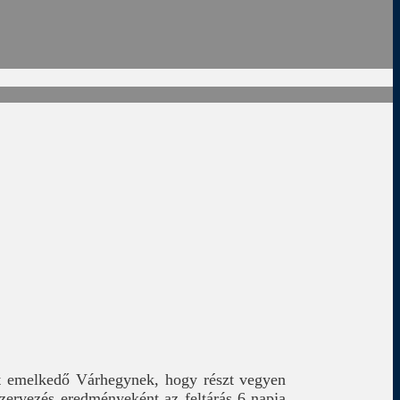
let emelkedő Várhegynek, hogy részt vegyen
szervezés eredményeként az feltárás 6 napja