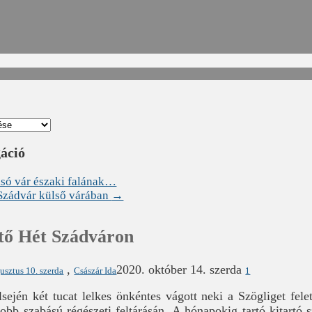
gáció
só vár északi falának…
 Szádvár külső várában
→
tő Hét Szádváron
,
2020. október 14. szerda
usztus 10. szerda
Császár Ida
1
lsején két tucat lelkes önkéntes vágott neki a Szögliget fe
obb szabású régészeti feltárásán. A hónapokig tartó kitartó 