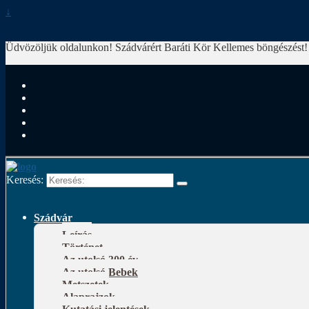
↓
Üdvözöljük oldalunkon! Szádvárért Baráti Kör
Kellemes böngészést!
Keresés:
Szádvár
Leírás
Történet
Az utolsó 300 év
Az utolsó Bebek
Metszetek
Alaprajzok
Kutatási jelentések