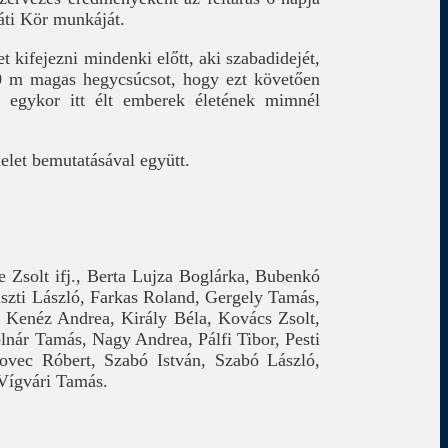
ráti Kör munkáját.
 kifejezni mindenki előtt, aki szabadidejét,
60 m magas hegycsúcsot, hogy ezt követően
z egykor itt élt emberek életének mimnél
lelet bemutatásával együtt.
 Zsolt ifj., Berta Lujza Boglárka, Bubenkó
Pászti László, Farkas Roland, Gergely Tamás,
 Kenéz Andrea, Király Béla, Kovács Zsolt,
nár Tamás, Nagy Andrea, Pálfi Tibor, Pesti
rovec Róbert, Szabó István, Szabó László,
 Vígvári Tamás.