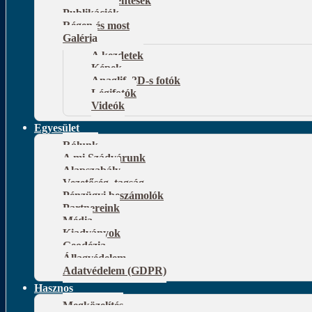
Publikációk
Régen és most
Galéria
A kezdetek
Képek
Anaglif, 3D-s fotók
Légifotók
Videók
Egyesület
Rólunk
A mi Szádvárunk
Alapszabály
Vezetőség, tagság
Pénzügyi beszámolók
Partnereink
Média
Kiadványok
Geodézia
Állagvédelem
Adatvédelem (GDPR)
Hasznos
Megközelítés