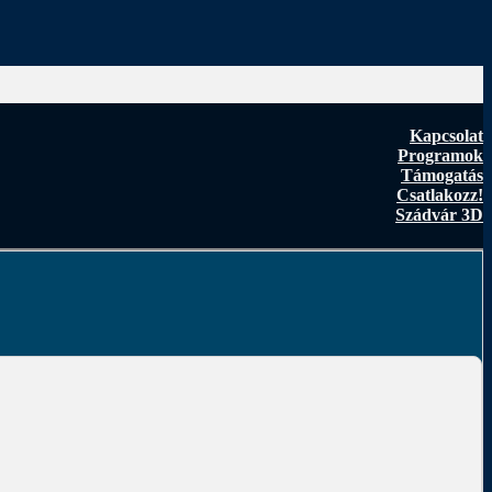
Kapcsolat
Programok
Támogatás
Csatlakozz!
Szádvár 3D