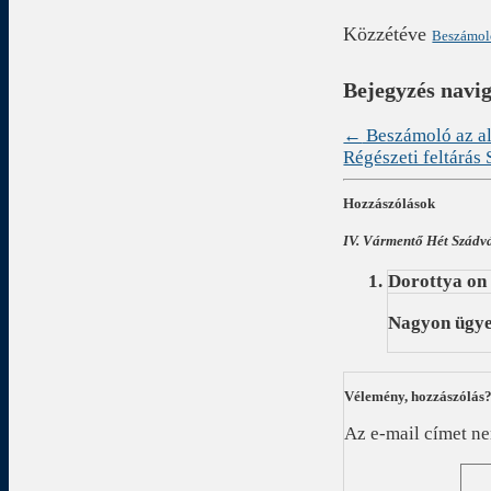
Közzétéve
Beszámo
Bejegyzés navi
←
Beszámoló az al
Régészeti feltárás
Hozzászólások
IV. Vármentő Hét Szádv
Dorottya
o
Nagyon ügyes
Vélemény, hozzászólás
Az e-mail címet n