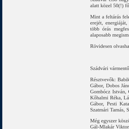
alatt közel 50(!) 
Mint a feltárás fe
erejét, energiájá
több órás megfes
alaposabb megism
Rövidesen olvashat
Szádvári vármentő
Résztvevők: Babik
Gábor, Dobos János
Gombócz István, 
Kőhalmi Réka, Lán
Gábor, Pesti Kat
Szatmári Tamás, S
Még egyszer kösz
Gál-Mlakár Vikto