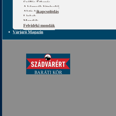
Szállás-Étkezés
A környék látnivalói
Aktív kikapcsolódás
Linkek
Mondák
Felvidéki mondák
Várjáró Magazin