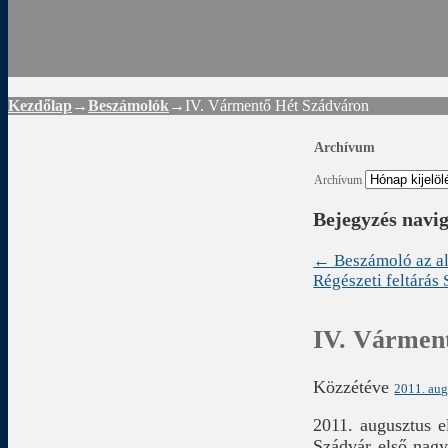
Rád
Kezdőlap
→
Beszámolók
→
IV. Vármentő Hét Szádváron
Archívum
Archívum
Bejegyzés navi
←
Beszámoló az al
Régészeti feltárás
IV. Vármen
Közzétéve
2011. aug
2011. augusztus e
Szádvár első nagy