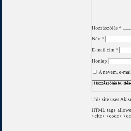
Hozzászólás
*
Név
*
E-mail cím
*
Honlap
A nevem, e-mai
This site uses Aki
HTML tags allowed
<cite> <code> <de