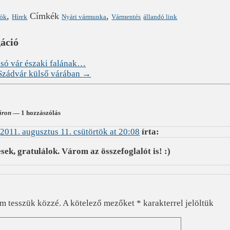
,
Címkék
,
lók
Hírek
Nyári vármunka
Vármentés
állandó link
gáció
só vár északi falának…
 Szádvár külső várában
→
áron
— 1 hozzászólás
n
2011. augusztus 11. csütörtök at 20:08
írta:
ek, gratulálok. Várom az összefoglalót is! :)
?
em tesszük közzé.
A kötelező mezőket
*
karakterrel jelöltük