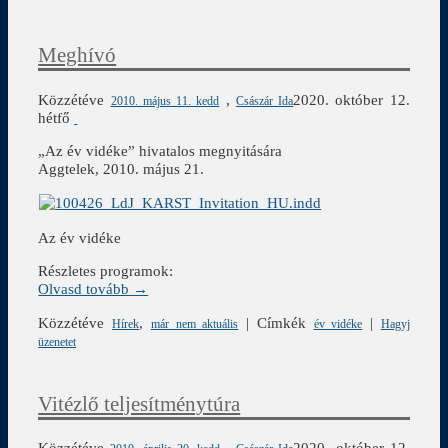
Meghívó
Közzétéve
,
2020. október 12.
2010. május 11. kedd
Császár Ida
hétfő
„Az év vidéke” hivatalos megnyitására
Aggtelek, 2010. május 21.
Az év vidéke
Részletes programok:
Olvasd tovább →
Közzétéve
,
|
Címkék
|
Hírek
már nem aktuális
év vidéke
Hagyj
üzenetet
Vitézlő teljesítménytúra
Közzétéve
,
2020. október 12.