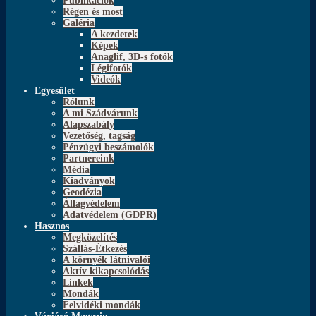
Publikációk
Régen és most
Galéria
A kezdetek
Képek
Anaglif, 3D-s fotók
Légifotók
Videók
Egyesület
Rólunk
A mi Szádvárunk
Alapszabály
Vezetőség, tagság
Pénzügyi beszámolók
Partnereink
Média
Kiadványok
Geodézia
Állagvédelem
Adatvédelem (GDPR)
Hasznos
Megközelítés
Szállás-Étkezés
A környék látnivalói
Aktív kikapcsolódás
Linkek
Mondák
Felvidéki mondák