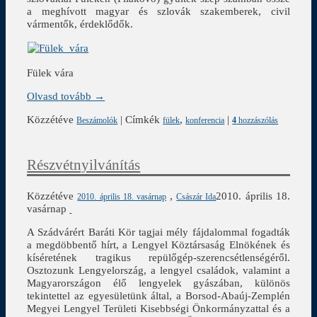
a meghívott magyar és szlovák szakemberek, civil
vármentők, érdeklődők.
Fülek vára
Olvasd tovább →
Közzétéve
|
Címkék
,
|
Beszámolók
fülek
konferencia
4
hozzászólás
Részvétnyilvánítás
Közzétéve
,
2010. április 18.
2010. április 18. vasárnap
Császár Ida
vasárnap
A Szádvárért Baráti Kör tagjai mély fájdalommal fogadták
a megdöbbentő hírt, a Lengyel Köztársaság Elnökének és
kíséretének tragikus repülőgép-szerencsétlenségéről.
Osztozunk Lengyelország, a lengyel családok, valamint a
Magyarországon élő lengyelek gyászában, különös
tekintettel az egyesületünk által, a Borsod-Abaúj-Zemplén
Megyei Lengyel Területi Kisebbségi Önkormányzattal és a