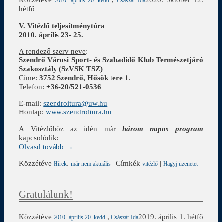
2010. április 20. kedd
Császár Ida
hétfő
V. Vitézlő teljesítménytúra
2010. április 23- 25.
A rendező szerv neve
:
Szendrő Városi Sport- és Szabadidő Klub Természetjáró
Szakosztály (SzVSK TSZ)
Címe:
3752 Szendrő, Hősök tere 1
.
Telefon:
+36-20/521-0536
E-mail:
szendroitura@uw.hu
Honlap:
www.szendroitura.hu
A Vitézlőhöz az idén már
három napos program
kapcsolódik:
Olvasd tovább →
Közzétéve
,
|
Címkék
|
Hírek
már nem aktuális
vitézlő
Hagyj üzenetet
Gratulálunk!
Közzétéve
,
2019. április 1. hétfő
2010. április 20. kedd
Császár Ida