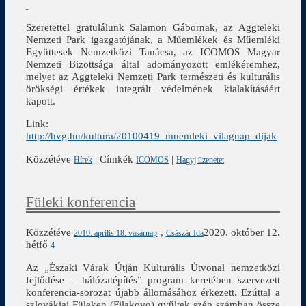
Szeretettel gratulálunk Salamon Gábornak, az Aggteleki
Nemzeti Park igazgatójának, a Műemlékek és Műemléki
Együttesek Nemzetközi Tanácsa, az ICOMOS Magyar
Nemzeti Bizottsága által adományozott emlékéremhez,
melyet az Aggteleki Nemzeti Park természeti és kulturális
örökségi értékek integrált védelmének kialakításáért
kapott.
Link:
http://hvg.hu/kultura/20100419_muemleki_vilagnap_dijak
Közzétéve
|
Címkék
|
Hírek
ICOMOS
Hagyj üzenetet
Füleki konferencia
Közzétéve
,
2020. október 12.
2010. április 18. vasárnap
Császár Ida
hétfő
4
Az „Északi Várak Útján Kulturális Útvonal nemzetközi
fejlődése – hálózatépítés” program keretében szervezett
konferencia-sorozat újabb állomásához érkezett. Ezúttal a
szlovákiai Füleken (Filakovo) gyűltek szép számban össze