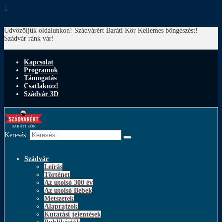
↓
Üdvözöljük oldalunkon! Szádvárért Baráti Kör
Kellemes böngészést!
Szádvár ránk vár!
Kapcsolat
Programok
Támogatás
Csatlakozz!
Szádvár 3D
Keresés:
Szádvár
Leírás
Történet
Az utolsó 300 év
Az utolsó Bebek
Metszetek
Alaprajzok
Kutatási jelentések