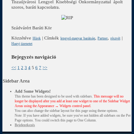
Tiszaújvárosi Lengyel Kisebbségi Önkormányzattal ápolt
szoros, baráti kapcsolatra.
Szádvárért Baráti Kör
Közzétéve
|
Címkék
,
,
|
Hírek
lengyel-magyar barátság
Partner
részvét
Hagyj üzenetet
Bejegyzés navigáció
<<
1
2
3
4
5
6
7
>>
Sidebar Area
Add Some Widgets!
This theme has been designed to be used with sidebars.
This message will no
longer be displayed after you add at least one widget to one of the Sidebar Widget
Areas using the Appearance → Widgets control panel.
You can also change the sidebar layout for this page using theme options.
Note: If you have added widgets, be sure you've not hidden all sidebars on the Per
Page options. You could switch this page to One Column.
Bejelentkezés