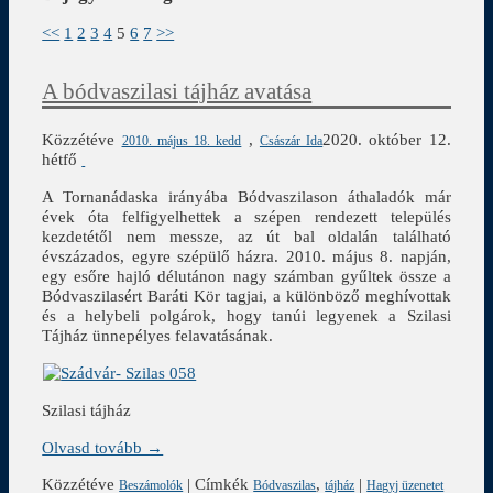
<<
1
2
3
4
5
6
7
>>
A bódvaszilasi tájház avatása
Közzétéve
,
2020. október 12.
2010. május 18. kedd
Császár Ida
hétfő
A Tornanádaska irányába Bódvaszilason áthaladók már
évek óta felfigyelhettek a szépen rendezett település
kezdetétől nem messze, az út bal oldalán található
évszázados, egyre szépülő házra. 2010. május 8. napján,
egy esőre hajló délutánon nagy számban gyűltek össze a
Bódvaszilasért Baráti Kör tagjai, a különböző meghívottak
és a helybeli polgárok, hogy tanúi legyenek a Szilasi
Tájház ünnepélyes felavatásának.
Szilasi tájház
Olvasd tovább →
Közzétéve
|
Címkék
,
|
Beszámolók
Bódvaszilas
tájház
Hagyj üzenetet