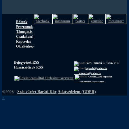
Rólunk
Programok
Támogatás
Csatlakozz!
Kapcsolat
Oldaltérkép
Bejegyzések RSS
Pécel, Temető u. 17/A, 2119
Hozzászólások RSS
kapcsolat@szadvar.hu
szervezes@szadvar.hu
+36306622290-kapcsolat
+36306219825-szervezés
©2026 -
Szádvárért Baráti Kör
Adatvédelem (GDPR)
↑