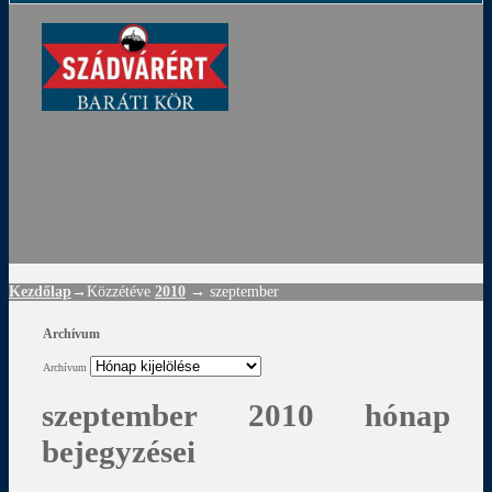
ádvár
d
!
Kezdőlap
→Közzétéve
2010
→
szeptember
Archívum
Archívum
szeptember 2010 hónap
bejegyzései