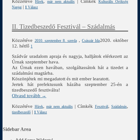
Közzétéve
,
|
Címkék
Hírek
már nem aktuális
Kulturális Örökség
|
Napjai
1
Válasz
II. Tizedbeszedő Fesztivál – Szádalmás
Közzétéve
,
2020. október
2010. szeptember 8. szerda
Császár Ida
12. hétfő
1
Szádvár uradalom apraja és nagyja, halljátok elérkezett az
Úrnak szeptember hava.
Az Úrnak ezen havában, szolgáltassátok hát a tizedet a
szádalmási magtárba.
Köszönjétek mi megadatott és mit ember learatott.
Jertek hát prefektusunk házába szeptember 25-én a
tizedbeszedő fesztiválra!
Olvasd tovább →
Közzétéve
,
|
Címkék
,
,
Hírek
már nem aktuális
Fesztivál
Szádalmás
|
tizedbeszedő
1
Válasz
Sidebar Area