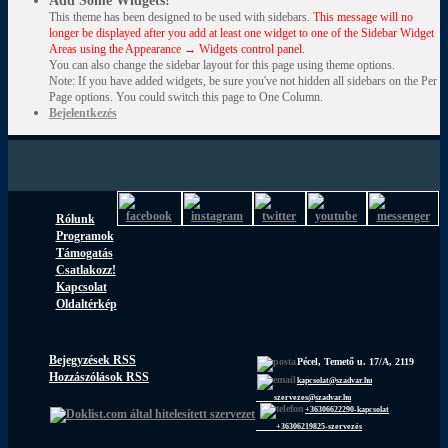
Add Some Widgets!
This theme has been designed to be used with sidebars.
This message will no
longer be displayed after you add at least one widget to one of the Sidebar Widget
Areas using the Appearance → Widgets control panel.
You can also change the sidebar layout for this page using theme options.
Note: If you have added widgets, be sure you've not hidden all sidebars on the Per
Page options. You could switch this page to One Column.
Bejelentkezés
Rólunk
Programok
Támogatás
Csatlakozz!
Kapcsolat
Oldaltérkép
Bejegyzések RSS
Pécel, Temető u. 17/A, 2119
Hozzászólások RSS
kapcsolat@szadvar.hu
szervezes@szadvar.hu
+36306622290-kapcsolat
+36306219825-szervezés