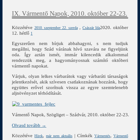
IX. Vármentő Napok, 2010. október 22-23.
Közzétéve
,
2020. október
2010. szeptember 22. szerda
Császár Ida
12. hétfő
1
Egyszerűen nem bírjuk abbahagyni, s nem tudjuk
megállni, hogy Szád várának hívó szavára ne figyeljünk
oda. Így aztán ismét, immár kilencedik alkalommal
rendezzük meg, a hagyományosnak számító októberi
vármentő napokat.
Várjuk, olyan lelkes várbarátok vagy várbaráti társaságok
jelentkezését, akik szívesen csatlakoznának hozzánk, hogy
együttes erővel szorítsuk vissza az egyre szemtelenebb
aljnövényzet térhódítását.
Vámentő Napok, Szögliget – Szádvár, 2010. október 22-23.
Olvasd tovább →
Közzétéve
,
|
Címkék
,
Hírek
már nem aktuális
Vármentés
Vármentő