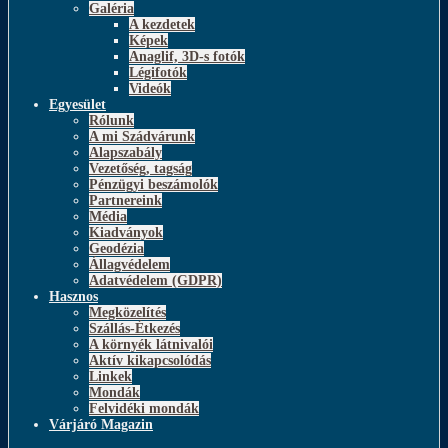
Galéria
A kezdetek
Képek
Anaglif, 3D-s fotók
Légifotók
Videók
Egyesület
Rólunk
A mi Szádvárunk
Alapszabály
Vezetőség, tagság
Pénzügyi beszámolók
Partnereink
Média
Kiadványok
Geodézia
Állagvédelem
Adatvédelem (GDPR)
Hasznos
Megközelítés
Szállás-Étkezés
A környék látnivalói
Aktív kikapcsolódás
Linkek
Mondák
Felvidéki mondák
Várjáró Magazin