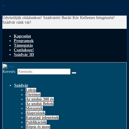
↓
Üdvözöljük oldalunkon! Szádvárért Baráti Kör
Kellemes böngészést!
Szádvár ránk vár!
Kapcsolat
Programok
Támogatás
Csatlakozz!
Szádvár 3D
Keresés:
Szádvár
Leírás
Történet
Az utolsó 300 év
Az utolsó Bebek
Metszetek
Alaprajzok
Kutatási jelentések
Publikációk
Régen és most