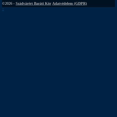
©2026 -
Szádvárért Baráti Kör
Adatvédelem (GDPR)
↑