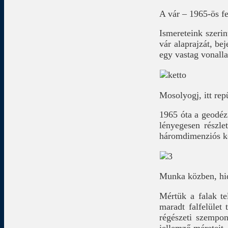
A vár – 1965-ös fe
Ismereteink szerin
vár alaprajzát, be
egy vastag vonalla
Mosolyogj, itt re
1965 óta a geodéz
lényegesen részle
háromdimenziós ko
Munka közben, h
Mértük a falak te
maradt falfelület 
régészeti szempon