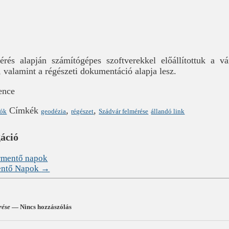
rés alapján számítógépes szoftverekkel előállítottuk a vá
s, valamint a régészeti dokumentáció alapja lesz.
ence
Címkék
,
,
lók
geodézia
régészet
Szádvár felmérése
állandó link
gáció
ármentő napok
mentő Napok
→
rése
— Nincs hozzászólás