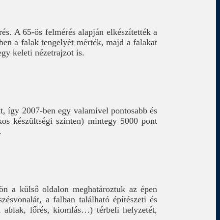
és. A 65-ös felmérés alapján elkészítették a
en a falak tengelyét mérték, majd a falakat
gy keleti nézetrajzot is.
tt, így 2007-ben egy valamivel pontosabb és
kos készültségi szinten) mintegy 5000 pont
.
ülön a külső oldalon meghatároztuk az épen
zésvonalát, a falban található építészeti és
 ablak, lőrés, kiomlás…) térbeli helyzetét,