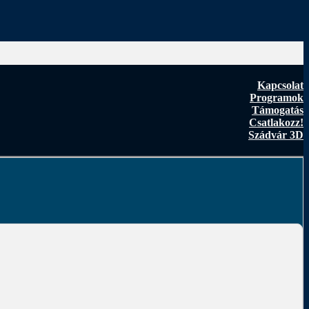
Kapcsolat
Programok
Támogatás
Csatlakozz!
Szádvár 3D