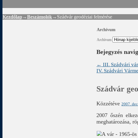
Kezdőlap
→
Beszámolók
→
Szádvár geodéziai felmérése
Archívum
Archívum
Bejegyzés navi
←
III. Szádvári v
IV. Szádvári Vár
Szádvár geo
Közzétéve
2007. dec
2007 őszén elkezd
meghatározása, rö