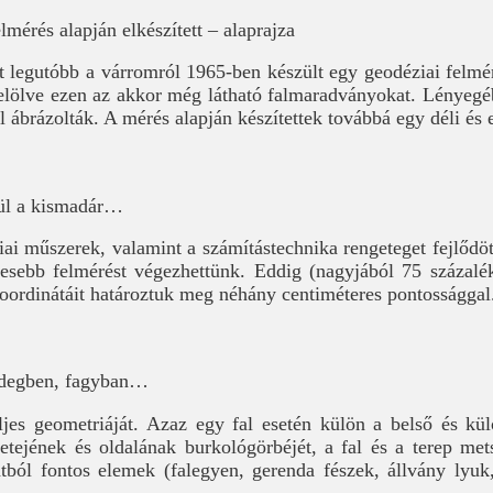
lmérés alapján elkészített – alaprajza
t legutóbb a várromról 1965-ben készült egy geodéziai felmér
jelölve ezen az akkor még látható falmaradványokat. Lényegéb
l ábrázolták. A mérés alapján készítettek továbbá egy déli és e
pül a kismadár…
iai műszerek, valamint a számítástechnika rengeteget fejlődö
tesebb felmérést végezhettünk. Eddig (nagyjából 75 százalé
ordinátáit határoztuk meg néhány centiméteres pontossággal
idegben, fagyban…
ljes geometriáját. Azaz egy fal esetén külön a belső és k
tetejének és oldalának burkológörbéjét, a fal és a terep mets
tból fontos elemek (falegyen, gerenda fészek, állvány lyuk,