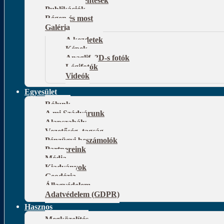
Publikációk
Régen és most
Galéria
A kezdetek
Képek
Anaglif, 3D-s fotók
Légifotók
Videók
Egyesület
Rólunk
A mi Szádvárunk
Alapszabály
Vezetőség, tagság
Pénzügyi beszámolók
Partnereink
Média
Kiadványok
Geodézia
Állagvédelem
Adatvédelem (GDPR)
Hasznos
Megközelítés