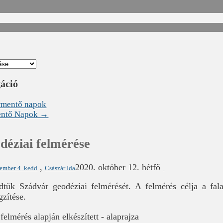
gáció
ármentő napok
mentő Napok
→
déziai felmérése
,
2020. október 12. hétfő
ember 4. kedd
Császár Ida
tük Szádvár geodéziai felmérését. A felmérés célja a fala
gzítése.