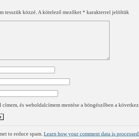
?
em tesszük közzé.
A kötelező mezőket
*
karakterrel jelöltük
l címem, és weboldalcímem mentése a böngészőben a követke
smet to reduce spam.
Learn how your comment data is processed