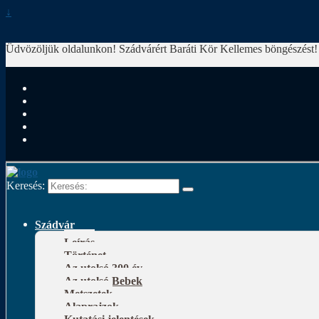
↓
Üdvözöljük oldalunkon! Szádvárért Baráti Kör
Kellemes böngészést!
Keresés:
Szádvár
Leírás
Történet
Az utolsó 300 év
Az utolsó Bebek
Metszetek
Alaprajzok
Kutatási jelentések