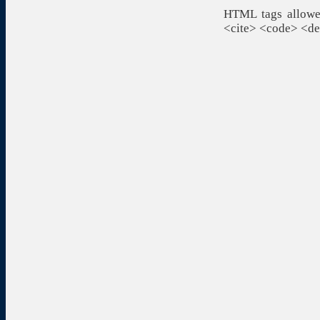
HTML tags allowed
<cite> <code> <de