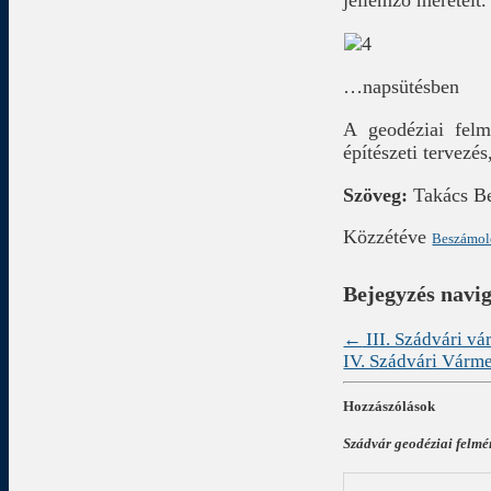
jellemző méreteit.
…napsütésben
A geodéziai felmé
építészeti tervezé
Szöveg:
Takács B
Közzétéve
Beszámo
Bejegyzés navi
←
III. Szádvári v
IV. Szádvári Vár
Hozzászólások
Szádvár geodéziai felmé