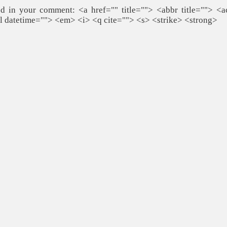
 in your comment: <a href="" title=""> <abbr title=""> <a
l datetime=""> <em> <i> <q cite=""> <s> <strike> <strong>