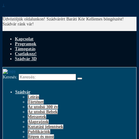
↓
Üdvözöljük oldalunkon! Szádvárért Baráti Kör
Kellemes böngészést!
Szádvár ránk vár!
Kapcsolat
Programok
Támogatás
Csatlakozz!
Szádvár 3D
Keresés:
Szádvár
Leírás
Történet
Az utolsó 300 év
Az utolsó Bebek
Metszetek
Alaprajzok
Kutatási jelentések
Publikációk
Régen és most