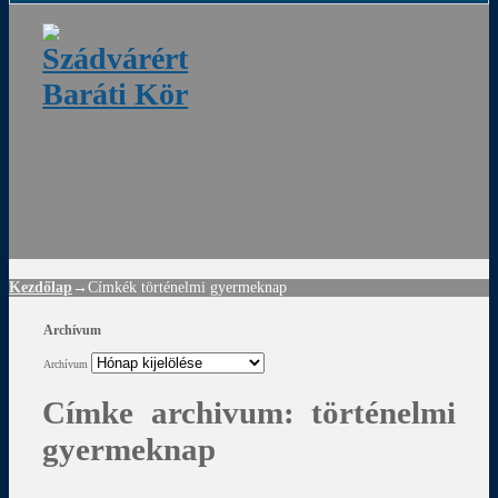
ádvár
d
!
Kezdőlap
→Címkék
történelmi gyermeknap
Archívum
Archívum
Címke archivum:
történelmi
gyermeknap