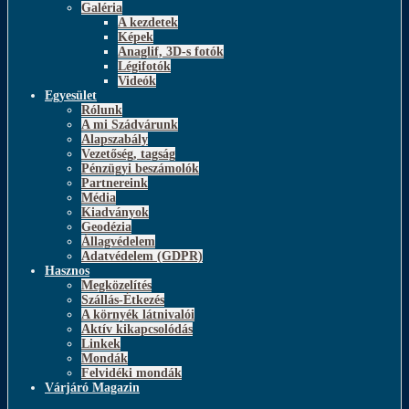
Galéria
A kezdetek
Képek
Anaglif, 3D-s fotók
Légifotók
Videók
Egyesület
Rólunk
A mi Szádvárunk
Alapszabály
Vezetőség, tagság
Pénzügyi beszámolók
Partnereink
Média
Kiadványok
Geodézia
Állagvédelem
Adatvédelem (GDPR)
Hasznos
Megközelítés
Szállás-Étkezés
A környék látnivalói
Aktív kikapcsolódás
Linkek
Mondák
Felvidéki mondák
Várjáró Magazin