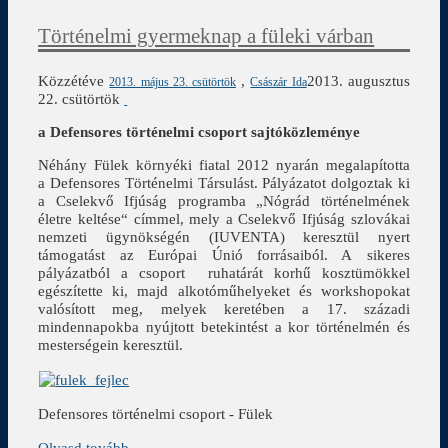
Történelmi gyermeknap a füleki várban
Közzétéve
,
2013. augusztus
2013. május 23. csütörtök
Császár Ida
22. csütörtök
a Defensores történelmi csoport sajtóközleménye
Néhány Fülek környéki fiatal 2012 nyarán megalapította
a Defensores Történelmi Társulást. Pályázatot dolgoztak ki
a Cselekvő Ifjúság programba „Nógrád történelmének
életre keltése“ címmel, mely a Cselekvő Ifjúság szlovákai
nemzeti ügynökségén (IUVENTA) keresztül nyert
támogatást az Európai Únió forrásaiból. A sikeres
pályázatból a csoport ruhatárát korhű kosztümökkel
egészítette ki, majd alkotóműhelyeket és workshopokat
valósított meg, melyek keretében a 17. századi
mindennapokba nyújtott betekintést a kor történelmén és
mesterségein keresztül.
Defensores történelmi csoport - Fülek
Olvasd tovább →