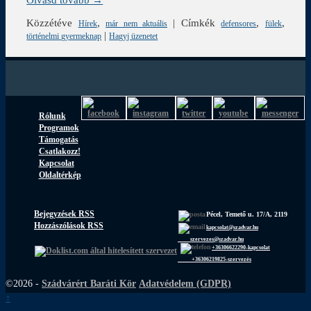
Közzétéve
,
|
Címkék
,
,
Hírek
már nem aktuális
defensores
fülek
|
történelmi gyermeknap
Hagyj üzenetet
Rólunk
Programok
Támogatás
Csatlakozz!
Kapcsolat
Oldaltérkép
Bejegyzések RSS
Pécel, Temető u. 17/A, 2119
Hozzászólások RSS
kapcsolat@szadvar.hu
szervezes@szadvar.hu
+36306622290-kapcsolat
+36306219825-szervezés
©2026 -
Szádvárért Baráti Kör
Adatvédelem (GDPR)
↑