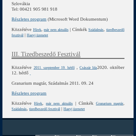
Szlovákia
Tel: 00421 905 981 918
Részletes program
(Microsoft Word Dokumentum)
Közzétéve
,
|
Címkék
,
Hírek
már nem aktuális
Szádalmás
tizedbeszedő
|
fesztivál
Hagyj üzenetet
III. Tizedbeszedő Fesztivál
Közzétéve
,
2020. október
2011. szeptember 19. hétfő
Császár Ida
12. hétfő
Granarium magtár, Szádalmás 2011. 09. 24
Részletes program
Közzétéve
,
|
Címkék
,
Hírek
már nem aktuális
Granarium magtár
,
|
Szádalmás
tizedbeszedő fesztivál
Hagyj üzenetet