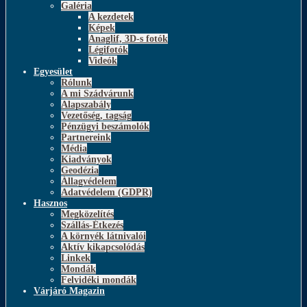
Galéria
A kezdetek
Képek
Anaglif, 3D-s fotók
Légifotók
Videók
Egyesület
Rólunk
A mi Szádvárunk
Alapszabály
Vezetőség, tagság
Pénzügyi beszámolók
Partnereink
Média
Kiadványok
Geodézia
Állagvédelem
Adatvédelem (GDPR)
Hasznos
Megközelítés
Szállás-Étkezés
A környék látnivalói
Aktív kikapcsolódás
Linkek
Mondák
Felvidéki mondák
Várjáró Magazin