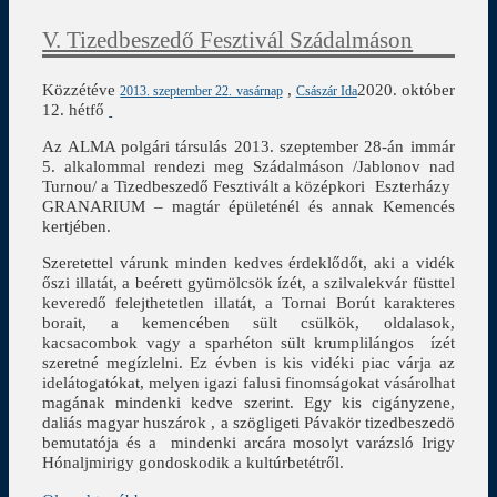
V. Tizedbeszedő Fesztivál Szádalmáson
Közzétéve
,
2020. október
2013. szeptember 22. vasárnap
Császár Ida
12. hétfő
Az ALMA polgári társulás 2013. szeptember 28-án immár
5. alkalommal rendezi meg Szádalmáson /Jablonov nad
Turnou/ a Tizedbeszedő Fesztivált a középkori Eszterházy
GRANARIUM – magtár épületénél és annak Kemencés
kertjében.
Szeretettel várunk minden kedves érdeklődőt, aki a vidék
őszi illatát, a beérett gyümölcsök ízét, a szilvalekvár füsttel
keveredő felejthetetlen illatát, a Tornai Borút karakteres
borait, a kemencében sült csülkök, oldalasok,
kacsacombok vagy a sparhéton sült krumplilángos ízét
szeretné megízlelni. Ez évben is kis vidéki piac várja az
idelátogatókat, melyen igazi falusi finomságokat vásárolhat
magának mindenki kedve szerint. Egy kis cigányzene,
daliás magyar huszárok , a szögligeti Pávakör tizedbeszedö
bemutatója és a mindenki arcára mosolyt varázsló Irigy
Hónaljmirigy gondoskodik a kultúrbetétről.