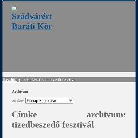
ádvár
d
!
Kezdőlap
→Címkék
tizedbeszedő fesztivál
Archívum
Archívum
Címke archivum:
tizedbeszedő fesztivál