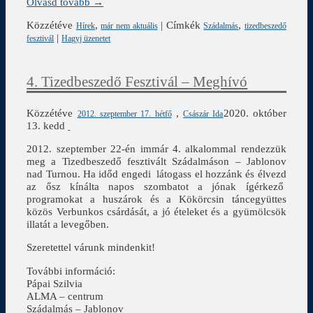
Olvasd tovább →
Közzétéve
,
|
Címkék
,
Hírek
már nem aktuális
Szádalmás
tizedbeszedő
|
fesztivál
Hagyj üzenetet
4. Tizedbeszedő Fesztivál – Meghívó
Közzétéve
,
2020. október
2012. szeptember 17. hétfő
Császár Ida
13. kedd
2012. szeptember 22-én immár 4. alkalommal rendezzük
meg a Tizedbeszedő fesztivált Szádalmáson – Jablonov
nad Turnou. Ha időd engedi látogass el hozzánk és élvezd
az ősz kínálta napos szombatot a jónak ígérkező
programokat a huszárok és a Kökörcsin táncegyüttes
közös Verbunkos csárdását, a jó ételeket és a gyümölcsök
illatát a levegőben.
Szeretettel várunk mindenkit!
További információ:
Pápai Szilvia
ALMA – centrum
Szádalmás – Jablonov