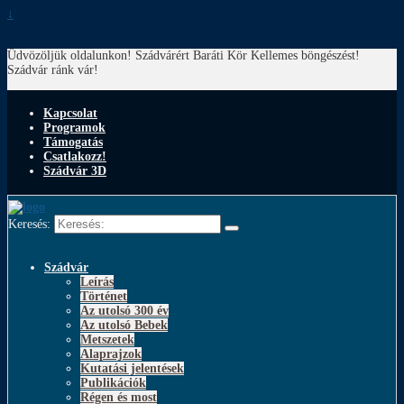
↓
Üdvözöljük oldalunkon! Szádvárért Baráti Kör
Kellemes böngészést!
Szádvár ránk vár!
Kapcsolat
Programok
Támogatás
Csatlakozz!
Szádvár 3D
Keresés:
Szádvár
Leírás
Történet
Az utolsó 300 év
Az utolsó Bebek
Metszetek
Alaprajzok
Kutatási jelentések
Publikációk
Régen és most